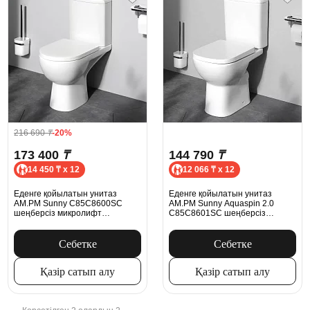
216 690
₸
-20%
173 400
₸
144 790
₸
14 450 ₸ x 12
12 066 ₸ x 12
Еденге қойылатын унитаз
Еденге қойылатын унитаз
AM.PM Sunny C85C8600SC
AM.PM Sunny Aquaspin 2.0
шеңберсіз микролифт
C85C8601SC шеңберсіз
орындығымен, ақ түсті
микролифт орындығымен, ақ
түсті
Себетке
Себетке
Қазір сатып алу
Қазір сатып алу