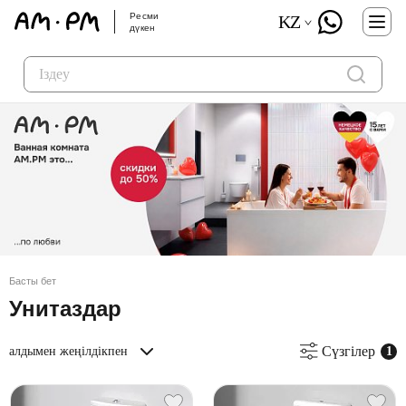
Ресми
KZ
дүкен
Басты бет
Унитаздар
Сүзгілер
алдымен жеңілдікпен