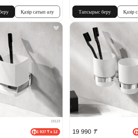
беру
Қазір сатып алу
Тапсырыс беру
Қазір 
19123
19 990
₸
1 937 ₸ x 12