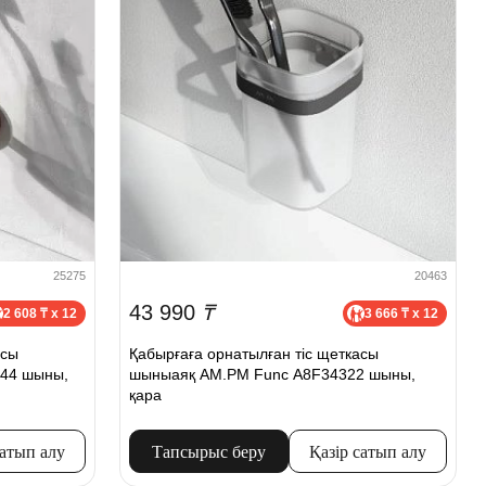
25275
20463
43 990
₸
2 608 ₸ x 12
3 666 ₸ x 12
асы
Қабырғаға орнатылған тіс щеткасы
44 шыны,
шыныаяқ AM.PM Func A8F34322 шыны,
қара
сатып алу
Тапсырыс беру
Қазір сатып алу