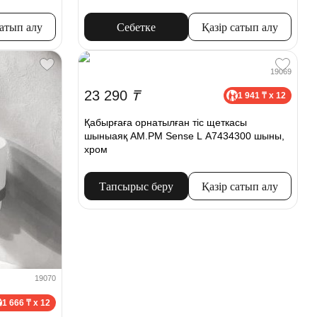
сатып алу
Себетке
Қазір сатып алу
19069
23 290
₸
1 941 ₸ x 12
Қабырғаға орнатылған тіс щеткасы
шыныаяқ AM.PM Sense L A7434300 шыны,
хром
Тапсырыс беру
Қазір сатып алу
19070
1 666 ₸ x 12