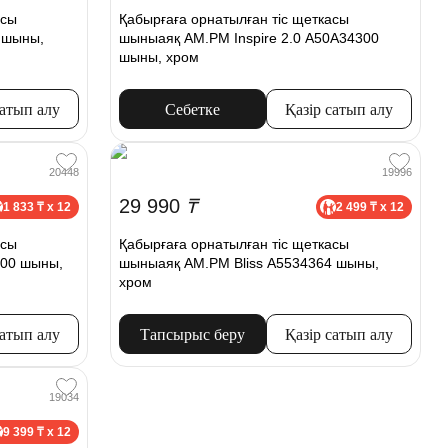
асы
Қабырғаға орнатылған тіс щеткасы
 шыны,
шыныаяқ AM.PM Inspire 2.0 A50A34300
шыны, хром
сатып алу
Себетке
Қазір сатып алу
20448
19996
29 990
₸
1 833 ₸ x 12
2 499 ₸ x 12
асы
Қабырғаға орнатылған тіс щеткасы
00 шыны,
шыныаяқ AM.PM Bliss A5534364 шыны,
хром
сатып алу
Тапсырыс беру
Қазір сатып алу
19034
9 399 ₸ x 12