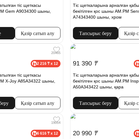
атылған тіс щеткасы
Тіс щеткаларына арналған қабы
PM Gem A9034300 шыны,
бекітілген қос шыны AM.PM Sen
A74343400 шыны, хром
е
Қазір сатып алу
Тапсырыс беру
Қазір 
20465
91 390
₸
2 216 ₸ x 12
атылған тіс щеткасы
Тіс щеткаларына арналған қабы
M X-Joy A85A34322 шыны,
бекітілген қос шыны AM.PM Inspi
A50A343422 шыны, қара
беру
Қазір сатып алу
Тапсырыс беру
Қазір 
19054
20 990
₸
6 616 ₸ x 12