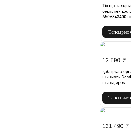
Тіс щеткалары
бекітілген қос
A50A343400 ш
Тапсырыс 
12 590
₸
Қабырғаға орн
шыныаяқ Dami
шыны, хром
Тапсырыс 
131 490
₸