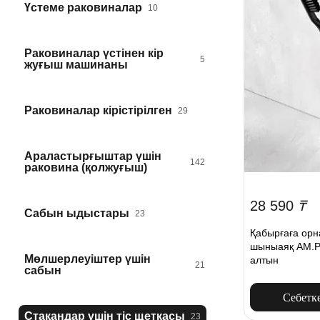
Үстеме раковиналар
10
Раковиналар үстінен кір
5
жуғыш машинаны
Раковиналар кірістірілген
29
Араластырғыштар үшін
142
раковина (қолжуғыш)
28 590
₸
Сабын ыдыстары
23
Қабырғаға орн
шыныаяқ AM.P
Мөлшерлеуіштер үшін
алтын
21
сабын
Себетк
Стақандар үшін тіс щеткасы
23