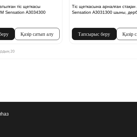
атылған тіс щеткасы
Тіс щеткасына арналған стақа
M Sensation A3034300
Sensation A3031300 шыны, дерб
беру
Қазір сатып алу
Тапсырыс беру
Қазір 
ардың 20
иһаз