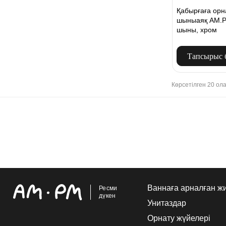
Қабырғаға орн
шыныаяқ AM.P
шыны, хром
Тапсырыс 
Көрсетілген 20 ол
Ваннаға арналған ж
Ресми
дүкен
Унитаздар
Орнату жүйелері