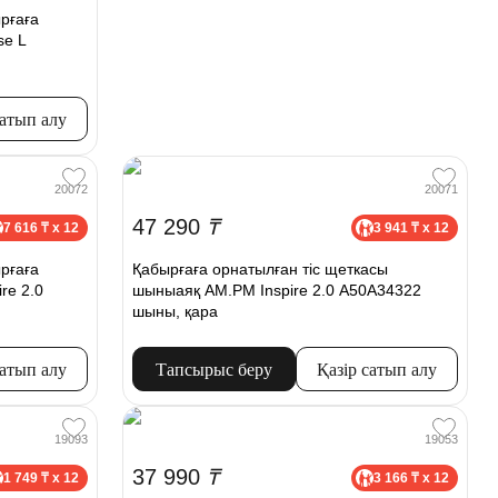
рғаға
se L
сатып алу
20072
20071
47 290
₸
7 616 ₸ x 12
3 941 ₸ x 12
рғаға
Қабырғаға орнатылған тіс щеткасы
re 2.0
шыныаяқ AM.PM Inspire 2.0 A50A34322
шыны, қара
сатып алу
Тапсырыс беру
Қазір сатып алу
19093
19053
37 990
₸
1 749 ₸ x 12
3 166 ₸ x 12