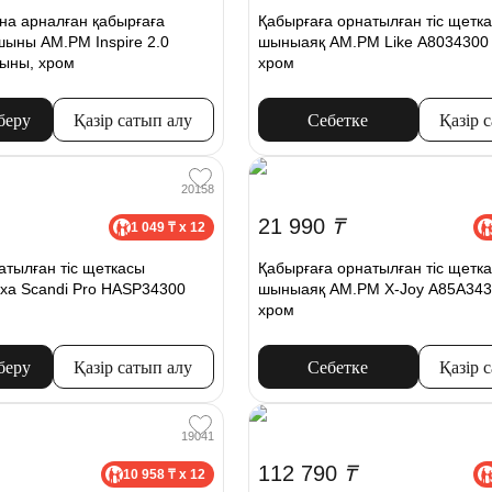
на арналған қабырғаға
Қабырғаға орнатылған тіс щетк
 шыны AM.PM Inspire 2.0
шыныаяқ AM.PM Like A8034300
ыны, хром
хром
беру
Қазір сатып алу
Себетке
Қазір 
20158
21 990
₸
1 049 ₸ x 12
атылған тіс щеткасы
Қабырғаға орнатылған тіс щетк
xa Scandi Pro HASP34300
шыныаяқ AM.PM X-Joy A85A343
хром
беру
Қазір сатып алу
Себетке
Қазір 
19041
112 790
₸
10 958 ₸ x 12