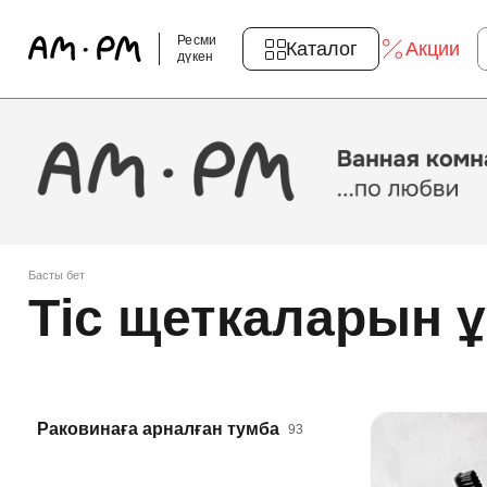
Ресми
Каталог
Акции
дүкен
Басты бет
Тіс щеткаларын 
Раковинаға арналған тумба
93