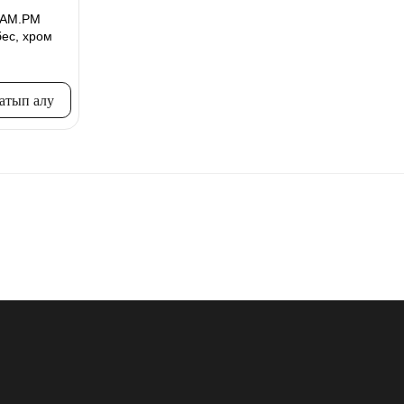
н AM.PM
ес, хром
сатып алу