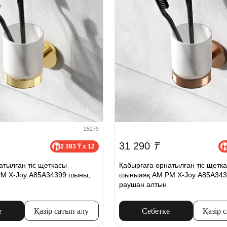
25279
31 290
₸
2 383 ₸ x 12
атылған тіс щеткасы
Қабырғаға орнатылған тіс щетк
M X-Joy A85A34399 шыны,
шыныаяқ AM.PM X-Joy A85A343
раушан алтын
е
Қазір сатып алу
Себетке
Қазір 