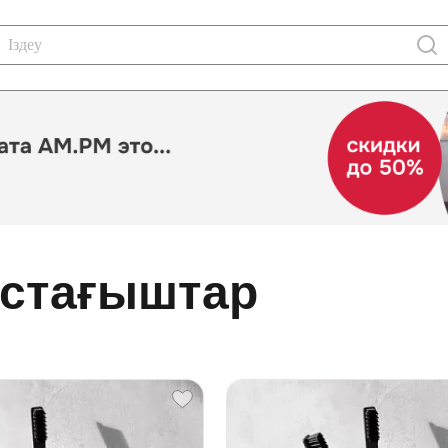
ұстағыштар