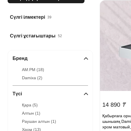
Сүлгі ілмектері
39
Сүлгі ұстағыштары
52
Бренд
AM.PM (
18
)
Damixa (
2
)
Түсі
14 890
₸
Қара (
5
)
Алтын (
1
)
Қабырғаға орн
шыныаяқ Damix
Раушан алтын (
1
)
хром матовый,
Хром (
13
)