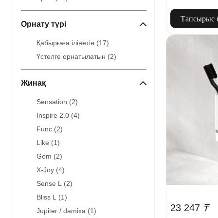
Тапсырыс 
Орнату түрі
Қабырғаға ілінетін (
17
)
Үстелге орнатылатын (
2
)
Жинақ
Sensation (
2
)
Inspire 2.0 (
4
)
Func (
2
)
Like (
1
)
Gem (
2
)
X-Joy (
4
)
Sense L (
2
)
Bliss L (
1
)
23 247
₸
Jupiter / damixa (
1
)