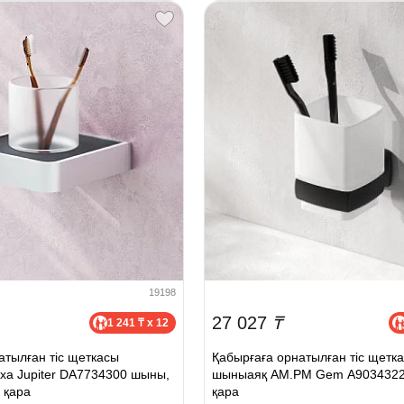
19198
27 027
₸
1 241 ₸ x 12
атылған тіс щеткасы
Қабырғаға орнатылған тіс щетк
a Jupiter DA7734300 шыны,
шыныаяқ AM.PM Gem A9034322
 қара
қара