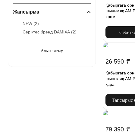
Қабырғаға орн
шыныаяқ AM.
Жапсырма
хром
NEW (
2
)
Серіктес бренд DAMIXA (
2
)
Себетк
26 590
₸
Қабырғаға орн
шыныаяқ AM.P
қара
Тапсырыс 
79 390
₸