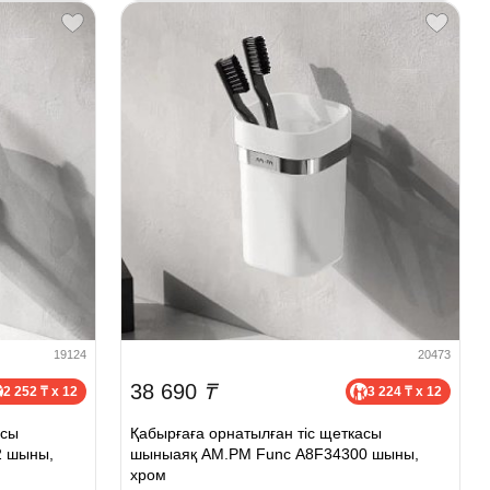
19124
20473
38 690
₸
2 252 ₸ x 12
3 224 ₸ x 12
асы
Қабырғаға орнатылған тіс щеткасы
 шыны,
шыныаяқ AM.PM Func A8F34300 шыны,
хром