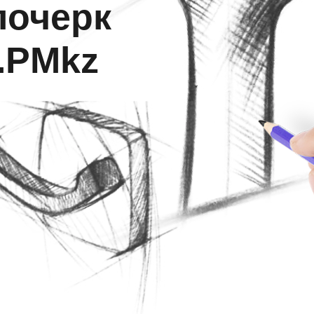
почерк
.PMkz