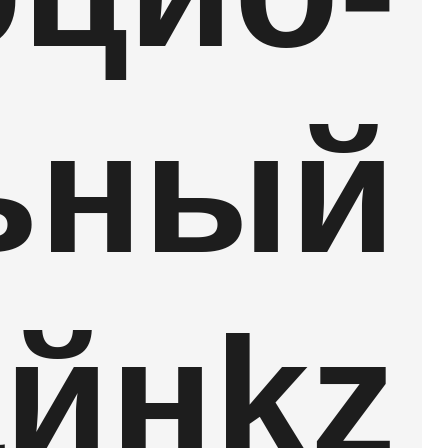
ьный
айнkz