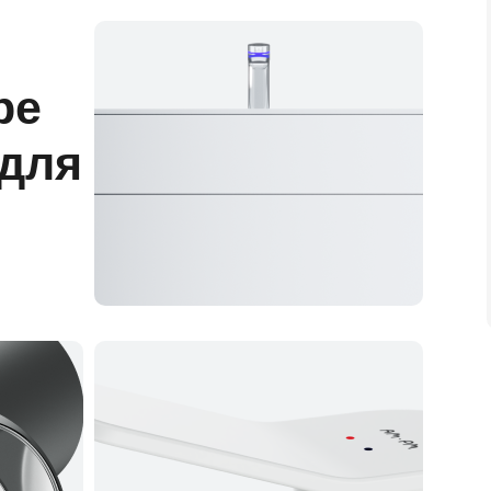
ре
 для