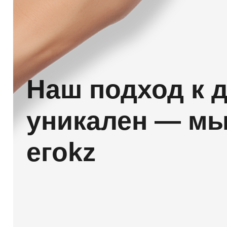
Наш подход к 
уникален — м
егоkz