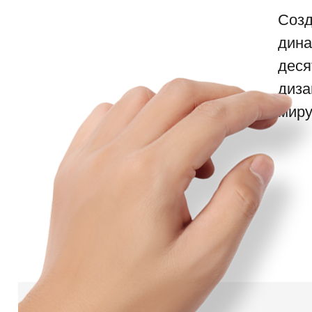
Созд
дина
деся
диза
миру