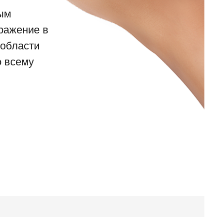
мым
ражение в
 области
о всему