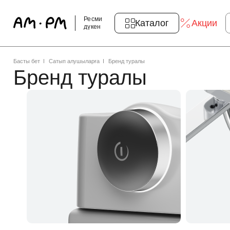
Ресми
Каталог
Акции
дүкен
Басты бет
Сатып алушыларға
Бренд туралы
Бренд туралы