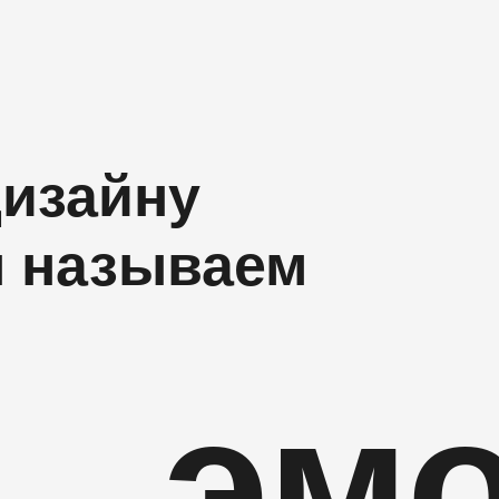
дизайну
ы называем
эмо