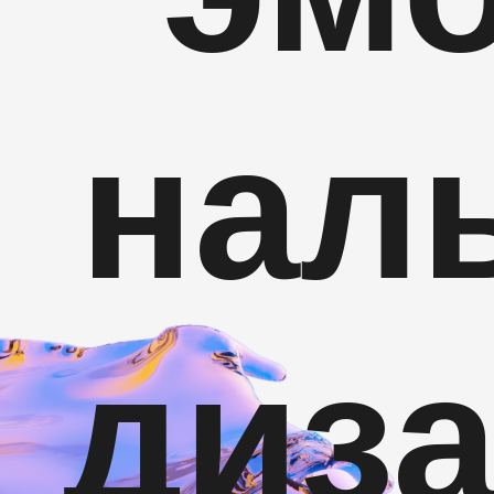
нал
диз