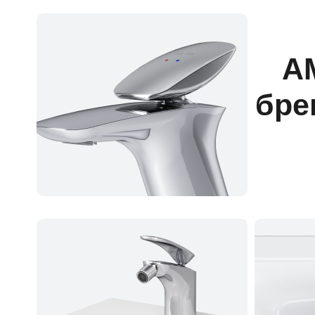
А
бре