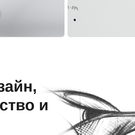
зайн,
ство и