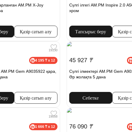
осарланған AM.PM X-Joy
Сүлгі ілгегі AM.PM Inspire 2.0 
ра
хром
беру
Қазір сатып алу
Тапсырыс беру
Қазір 
19130
45 927
₸
4 195 ₸ x 12
рі AM.PM Gem A9035922 қара,
Сүлгі ілмектері AM.PM Gem A90
дана
Әр жолақта 5 дана
беру
Қазір сатып алу
Себетке
Қазір 
19058
76 090
₸
1 666 ₸ x 12