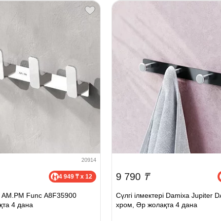
20914
9 790
₸
4 949 ₸ x 12
рі AM.PM Func A8F35900
Сүлгі ілмектері Damixa Jupiter 
қта 4 дана
хром, Әр жолақта 4 дана