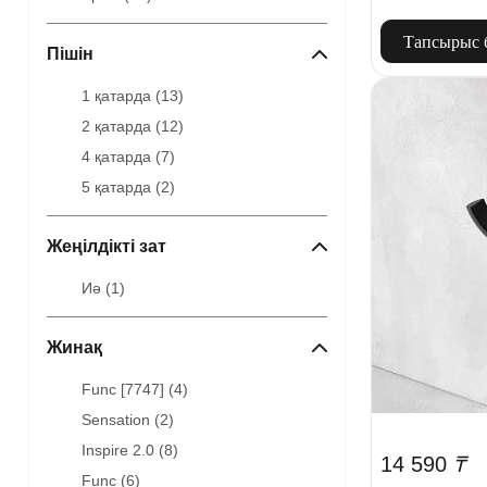
Тапсырыс 
Пішін
1 қатарда (
13
)
2 қатарда (
12
)
4 қатарда (
7
)
5 қатарда (
2
)
Жеңілдікті зат
Иә (
1
)
Жинақ
Func [7747] (
4
)
Sensation (
2
)
Inspire 2.0 (
8
)
14 590
₸
Func (
6
)