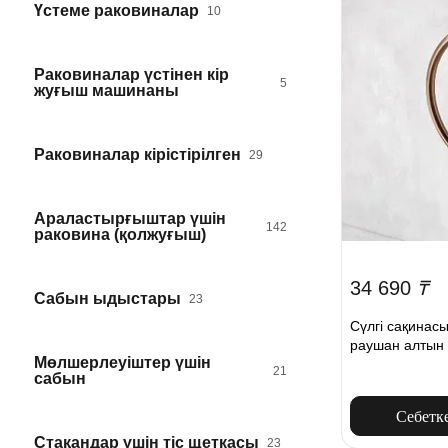
Үстеме раковиналар
10
Раковиналар үстінен кір
5
жуғыш машинаны
Раковиналар кірістірілген
29
Араластырғыштар үшін
142
раковина (қолжуғыш)
34 690
₸
Сабын ыдыстары
23
Сүлгі сақинас
раушан алтын
Мөлшерлеуіштер үшін
21
сабын
Себетк
Стақандар үшін тіс щеткасы
23