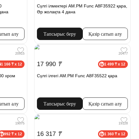
0
Сүлгі ілмектері AM.PM Func A8F35922 қара,
дана
Әр жолақта 4 дана
сатып алу
Тапсырыс беру
Қазір сатып алу
20915
20477
17 990
₸
1 166 ₸ x 12
1 499 ₸ x 12
00 хром
Сүлгі ілгегі AM.PM Func A8F35522 қара
сатып алу
Тапсырыс беру
Қазір сатып алу
19075
19128
16 317
₸
992 ₸ x 12
1 360 ₸ x 12