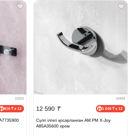
19201
20454
12 590
₸
816 ₸ x 12
1 049 ₸ x 12
DA7735900
Сүлгі ілгегі қосарланған AM.PM X-Joy
A85A35600 хром