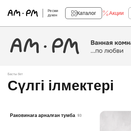
Ресми
Каталог
Акции
дүкен
Басты бет
Сүлгі ілмектері
Раковинаға арналған тумба
93