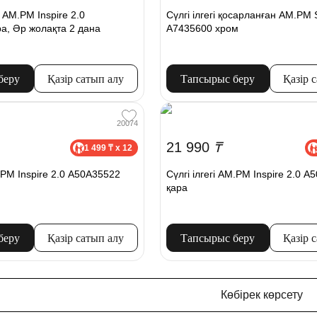
і AM.PM Inspire 2.0
Сүлгі ілгегі қосарланған AM.PM 
а, Әр жолақта 2 дана
A7435600 хром
беру
Қазір сатып алу
Тапсырыс беру
Қазір 
20074
21 990
₸
1 499 ₸ x 12
M.PM Inspire 2.0 A50A35522
Сүлгі ілгегі AM.PM Inspire 2.0 
қара
беру
Қазір сатып алу
Тапсырыс беру
Қазір 
Көбірек көрсету