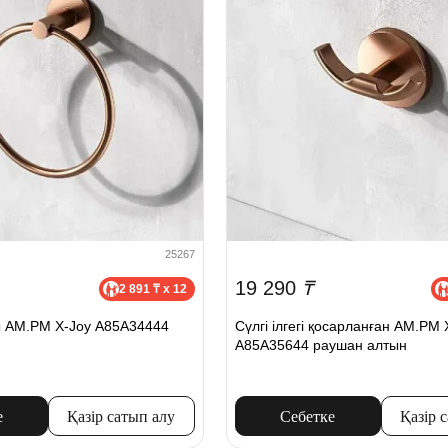
25267
19 290
₸
2 891 ₸ x 12
ы AM.PM X-Joy A85A34444
Сүлгі ілгегі қосарланған AM.PM 
A85A35644 раушан алтын
е
Қазір сатып алу
Себетке
Қазір 