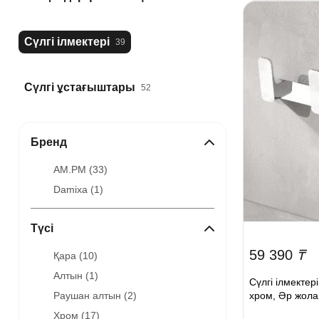
Сүлгі ілмектері
39
Сүлгі ұстағыштары
52
Бренд
AM.PM (
33
)
Damixa (
1
)
Түсі
59 390
₸
Қара (
10
)
Алтын (
1
)
Сүлгі ілмекте
хром, Әр жола
Раушан алтын (
2
)
Хром (
17
)