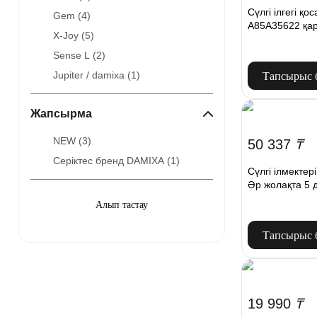
Сүлгі ілгегі қ
Gem (
4
)
A85A35622 қа
X-Joy (
5
)
Sense L (
2
)
Jupiter / damixa (
1
)
Тапсырыс 
Жапсырма
NEW (
3
)
50 337
₸
Серіктес бренд DAMIXA (
1
)
Сүлгі ілмекте
Әр жолақта 5 
Тапсырыс 
19 990
₸