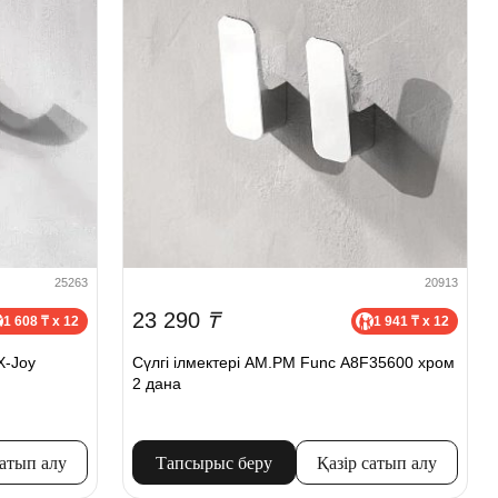
25263
20913
23 290
₸
1 608 ₸ x 12
1 941 ₸ x 12
X-Joy
Сүлгі ілмектері AM.PM Func A8F35600 хром
2 дана
сатып алу
Тапсырыс беру
Қазір сатып алу