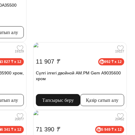
A50A35500
сатып алу
19129
19127
11 907
₸
3 827 ₸ x 12
992 ₸ x 12
35900 хром,
Сүлгі ілгегі двойной AM.PM Gem A9035600
хром
сатып алу
Тапсырыс беру
Қазір сатып алу
20077
20452
71 390
₸
6 341 ₸ x 12
5 949 ₸ x 12