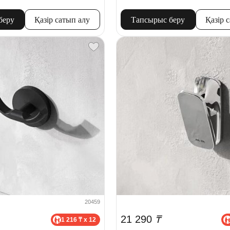
беру
Қазір сатып алу
Тапсырыс беру
Қазір 
20459
21 290
₸
1 216 ₸ x 12