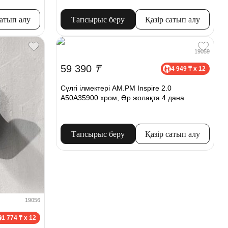
сатып алу
Тапсырыс беру
Қазір сатып алу
19059
59 390
₸
4 949 ₸ x 12
Сүлгі ілмектері AM.PM Inspire 2.0
A50A35900 хром, Әр жолақта 4 дана
Тапсырыс беру
Қазір сатып алу
19056
1 774 ₸ x 12