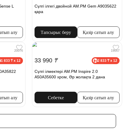
Sense L
Сүлгі ілгегі двойной AM.PM Gem A9035622
қара
сатып алу
Тапсырыс беру
Қазір сатып алу
20076
19057
33 990
₸
1 833 ₸ x 12
2 833 ₸ x 12
A50A35822
Сүлгі ілмектері AM.PM Inspire 2.0
A50A35600 хром, Әр жолақта 2 дана
сатып алу
Себетке
Қазір сатып алу