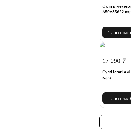
Сүлгі ілмектер
A50A35622 қар
Тапсырыс 
17 990
₸
Сүлгі ілгегі A
қара
Тапсырыс 