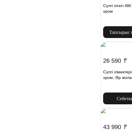
Сүлгі ілгегі A
хром
Тапсырыс 
26 590
₸
Сүлгі ілмекте
хром, Әр жола
Себетк
43 990
₸