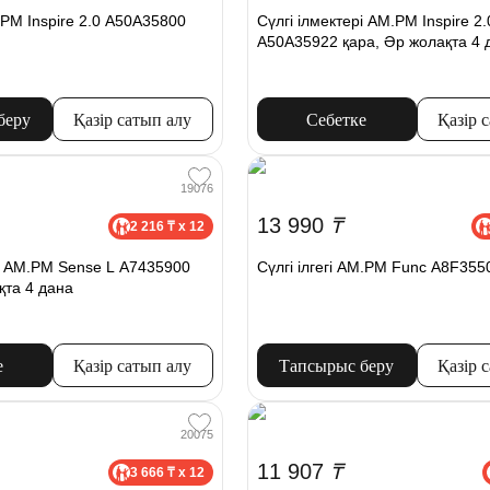
M.PM Inspire 2.0 A50A35800
Сүлгі ілмектері AM.PM Inspire 2.
A50A35922 қара, Әр жолақта 4 
беру
Қазір сатып алу
Себетке
Қазір 
19076
13 990
₸
2 216 ₸ x 12
рі AM.PM Sense L A7435900
Сүлгі ілгегі AM.PM Func A8F355
қта 4 дана
е
Қазір сатып алу
Тапсырыс беру
Қазір 
20075
11 907
₸
3 666 ₸ x 12