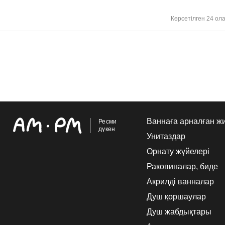
Көрсетілген 24 ол
Ваннаға арналған ж
Ресми
дүкен
Унитаздар
Орнату жүйелері
Раковиналар, биде
Акрилді ванналар
Душ қоршаулар
Душ жабдықтары