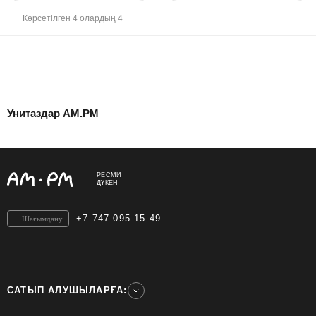
Көрсетілген 4 олардың 4
Унитаздар AM.PM
РЕСМИ
ДҮКЕН
+7 747 095 15 49
Шағымдану
САТЫП АЛУШЫЛАРҒА: