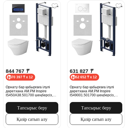
844 767
₸
631 827
₸
70 397 ₸ x 12
52 652 ₸ x 12
Орнату бар қабырғаға ілулі
Орнату бар қабырғаға ілулі
дәретхана AM.PM Inspire
дәретхана AM.PM Inspire
IS450A38.501700 шеңберсіз,
IS49001.501700 шеңберсіз,
микролифт орындығымен,
микролифт орындығымен,
сенсорлы батырмасымен, ақ
пневматикалық батырмасымен,
түсті
ақ түсті
Тапсырыс беру
Тапсырыс беру
Қазір сатып алу
Қазір сатып алу