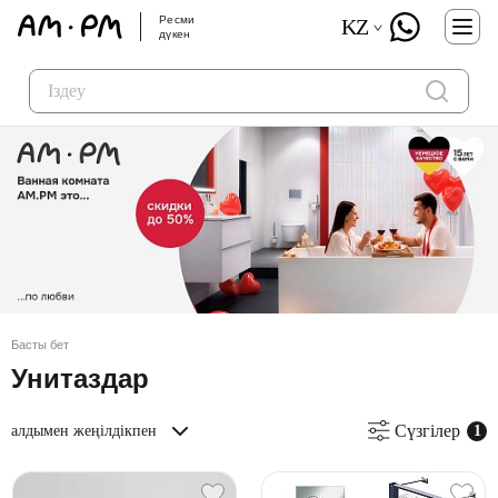
Ресми
KZ
дүкен
Басты бет
Унитаздар
Сүзгілер
алдымен жеңілдікпен