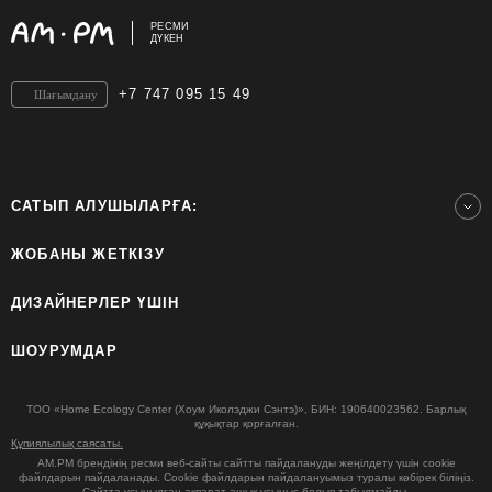
РЕСМИ
ДҮКЕН
+7 747 095 15 49
Шағымдану
САТЫП АЛУШЫЛАРҒА:
ЖОБАНЫ ЖЕТКІЗУ
ДИЗАЙНЕРЛЕР ҮШІН
ШОУРУМДАР
ТОО «Home Ecology Center (Хоум Иколэджи Сэнтэ)», БИН: 190640023562. Барлық
құқықтар қорғалған.
Құпиялылық саясаты.
AM.PM брендінің ресми веб-сайты сайтты пайдалануды жеңілдету үшін cookie
файлдарын пайдаланады. Cookie файлдарын пайдалануымыз туралы көбірек біліңіз.
Сайтта ұсынылған ақпарат ашық ұсыныс болып табылмайды.