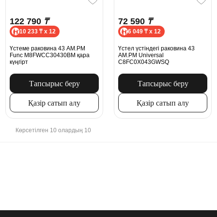
122 790
₸
72 590
₸
10 233 ₸ x 12
6 049 ₸ x 12
Үстеме раковина 43 AM.PM
Үстел үстіндегі раковина 43
Func M8FWCC30430BM қара
AM.PM Universal
күңгірт
C8FC0X043GWSQ
Тапсырыс беру
Тапсырыс беру
Қазір сатып алу
Қазір сатып алу
Көрсетілген 10 олардың 10