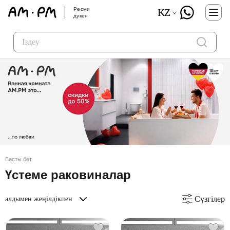
Ресми
KZ
дүкен
Басты бет
Үстеме раковиналар
Сүзгілер
алдымен жеңілдікпен