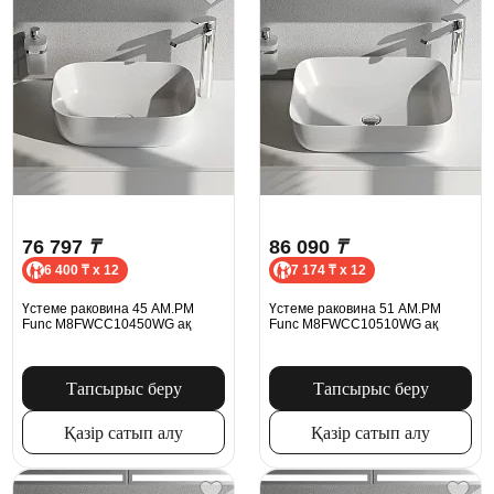
76 797
₸
86 090
₸
6 400 ₸ x 12
7 174 ₸ x 12
Үстеме раковина 45 AM.PM
Үстеме раковина 51 AM.PM
Func M8FWCC10450WG ақ
Func M8FWCC10510WG ақ
Тапсырыс беру
Тапсырыс беру
Қазір сатып алу
Қазір сатып алу