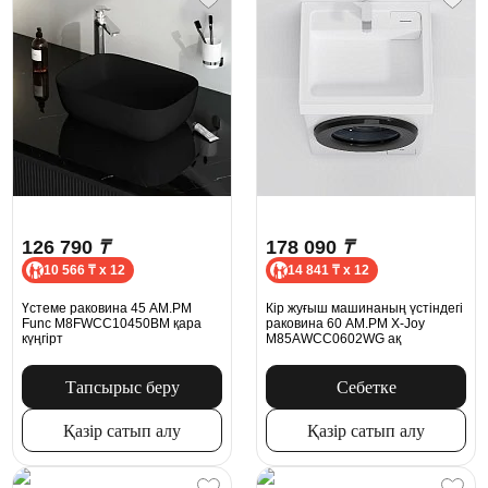
126 790
₸
178 090
₸
10 566 ₸ x 12
14 841 ₸ x 12
Үстеме раковина 45 AM.PM
Кір жуғыш машинаның үстіндегі
Func M8FWCC10450BM қара
раковина 60 AM.PM X-Joy
күңгірт
M85AWCC0602WG ақ
Тапсырыс беру
Себетке
Қазір сатып алу
Қазір сатып алу