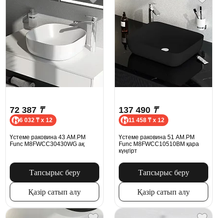
72 387
₸
137 490
₸
6 032 ₸ x 12
11 458 ₸ x 12
Үстеме раковина 43 AM.PM
Үстеме раковина 51 AM.PM
Func M8FWCC30430WG ақ
Func M8FWCC10510BM қара
күңгірт
Тапсырыс беру
Тапсырыс беру
Қазір сатып алу
Қазір сатып алу