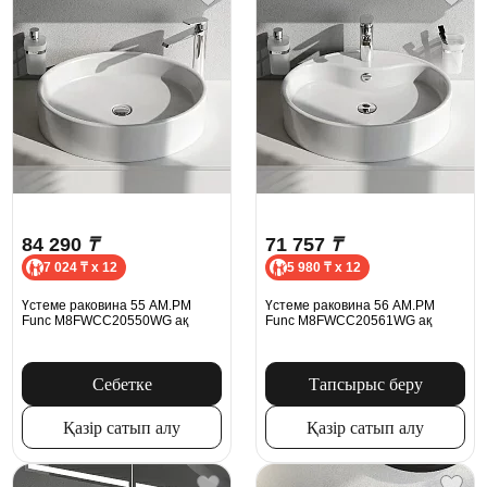
84 290
₸
71 757
₸
7 024 ₸ x 12
5 980 ₸ x 12
Үстеме раковина 55 AM.PM
Үстеме раковина 56 AM.PM
Func M8FWCC20550WG ақ
Func M8FWCC20561WG ақ
Себетке
Тапсырыс беру
Қазір сатып алу
Қазір сатып алу