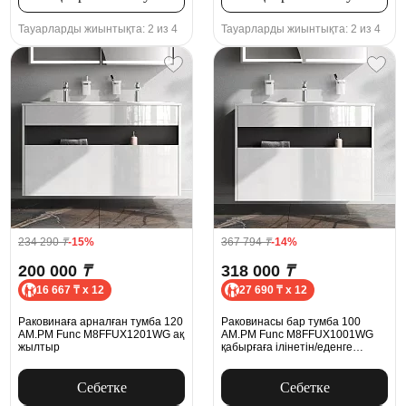
Тауарларды жиынтықта: 2 из 4
Тауарларды жиынтықта: 2 из 4
234 290
₸
-15%
367 794
₸
-14%
200 000
₸
318 000
₸
16 667 ₸ x 12
27 690 ₸ x 12
Раковинаға арналған тумба 120
Раковинасы бар тумба 100
AM.PM Func M8FFUX1201WG ақ
AM.PM Func M8FFUX1001WG
жылтыр
қабырғаға ілінетін/еденге
орнатылатын, ақ жылтыр
Себетке
Себетке