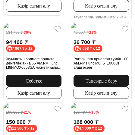
Қазір сатып алу
Қазір сатып алу
Тауарларды жиынтықта: 2 из 4
134 790
₸
-30%
46 557
₸
-21%
94 400
₸
36 700
₸
7 867 ₸ x 12
3 058 ₸ x 12
Жуынатын бөлмеге арналған
Раковинаға арналған тумба 100
дөңгелек айна 65 AM.PM Func
AM.PM Func M8FST1000OF
M8FMOX0653SA косметикалық
ағаш әсері
айналармен сенсорлы
Себетке
Тапсырыс беру
Қазір сатып алу
Қазір сатып алу
190 890
₸
-21%
196 497
₸
-15%
150 000
₸
168 000
₸
12 500 ₸ x 12
14 000 ₸ x 12