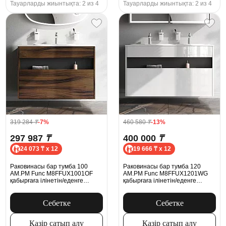
Тауарларды жиынтықта: 2 из 4
Тауарларды жиынтықта: 2 из 4
319 284
₸
-7%
460 580
₸
-13%
297 987
₸
400 000
₸
24 073 ₸ x 12
19 666 ₸ x 12
Раковинасы бар тумба 100
Раковинасы бар тумба 120
AM.PM Func M8FFUX1001OF
AM.PM Func M8FFUX1201WG
қабырғаға ілінетін/еденге
қабырғаға ілінетін/еденге
орнатылатын, ағаш түсі
орнатылатын, ақ жылтыр
Себетке
Себетке
Қазір сатып алу
Қазір сатып алу