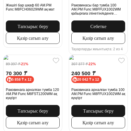
Жәшігі бар шкаф 60 AM.PM
Раковинасы бар тумба 100
Func M8FCH06029WM ақ мат
AM.PM Func M8FFUX1002WM
қабырғаға ілінетін/еденге
орнатылатын, ақ күңгірт
Тапсырыс беру
Себетке
Қазір сатып алу
Қазір сатып алу
Тауарларды жиынтықта: 2 из 4
89 397
₸
-21%
307 377
₸
-22%
70 300
₸
240 500
₸
5 858 ₸ x 12
20 042 ₸ x 12
Раковинаға арналған тумба 120
Раковинаға арналған тумба 100
AM.PM Func M8FST1200WM ақ
AM.PM Func M8FFUX1002WM ақ
күңгірт
күңгірт
Тапсырыс беру
Тапсырыс беру
Қазір сатып алу
Қазір сатып алу