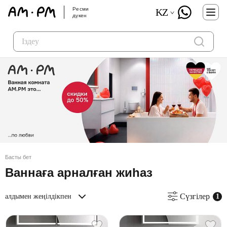
Ресми
KZ
дүкен
Басты бет
Ваннаға арналған жиһаз
Сүзгілер
алдымен жеңілдікпен