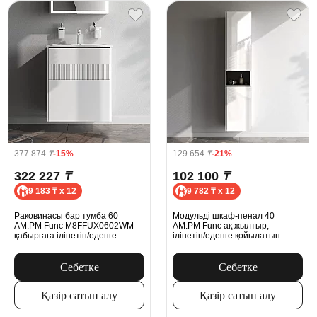
377 874
₸
-15%
129 654
₸
-21%
322 227
₸
102 100
₸
9 183 ₸ x 12
9 782 ₸ x 12
Раковинасы бар тумба 60
Модульді шкаф-пенал 40
AM.PM Func M8FFUX0602WM
AM.PM Func ақ жылтыр,
қабырғаға ілінетін/еденге
ілінетін/еденге қойылатын
орнатылатын, ақ күңгірт
Себетке
Себетке
Қазір сатып алу
Қазір сатып алу