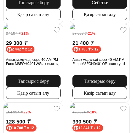
Тапсырыс беру
Себетке
Қазір сатып алу
Қазір сатып алу
37 107
₸
-21%
27 027
₸
-21%
29 300
₸
21 400
₸
2 442 ₸ x 12
1 783 ₸ x 12
Ашық модульді сөре 40 AM.PM
Ашық модульді сөре 40 AM.PM
Func M8FOH0401WG ақ жылтыр
Func M8FOH0401OF ағаш түсті
Тапсырыс беру
Тапсырыс беру
Қазір сатып алу
Қазір сатып алу
164 997
₸
-22%
478 674
₸
-18%
128 500
₸
390 500
₸
10 708 ₸ x 12
12 841 ₸ x 12