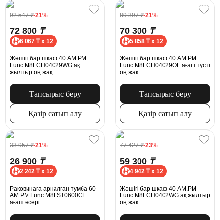
92 547
₸
-21%
89 397
₸
-21%
72 800
₸
70 300
₸
6 067 ₸ x 12
5 858 ₸ x 12
Жәшігі бар шкаф 40 AM.PM
Жәшігі бар шкаф 40 AM.PM
Func M8FCH04029WG ақ
Func M8FCH04029OF ағаш түсті
жылтыр оң жақ
оң жақ
Тапсырыс беру
Тапсырыс беру
Қазір сатып алу
Қазір сатып алу
33 957
₸
-21%
77 427
₸
-23%
26 900
₸
59 300
₸
2 242 ₸ x 12
4 942 ₸ x 12
Раковинаға арналған тумба 60
Жәшігі бар шкаф 40 AM.PM
AM.PM Func M8FST0600OF
Func M8FCH0402WG ақ жылтыр
ағаш әсері
оң жақ