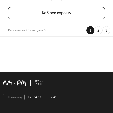
Көбірек көрсету
1
2
3
Көрсетілген 24 олардың 65
РЕСМИ
ДҮКЕН
+7 747 095 15 49
Шағымдану