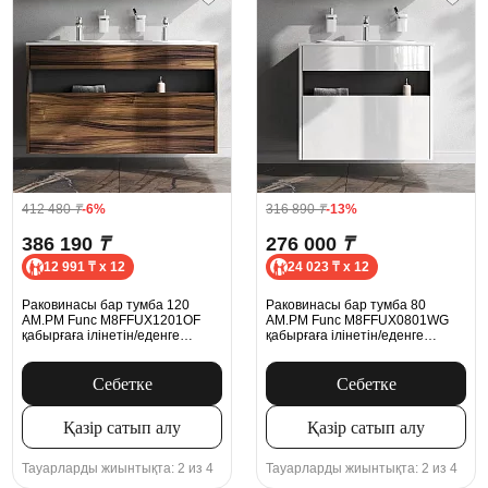
412 480
₸
-6%
316 890
₸
-13%
386 190
₸
276 000
₸
12 991 ₸ x 12
24 023 ₸ x 12
Раковинасы бар тумба 120
Раковинасы бар тумба 80
AM.PM Func M8FFUX1201OF
AM.PM Func M8FFUX0801WG
қабырғаға ілінетін/еденге
қабырғаға ілінетін/еденге
орнатылатын, ағаш түсі
орнатылатын, ақ жылтыр
Себетке
Себетке
Қазір сатып алу
Қазір сатып алу
Тауарларды жиынтықта: 2 из 4
Тауарларды жиынтықта: 2 из 4