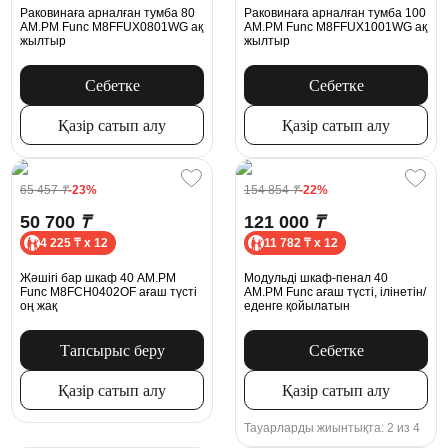
Раковинаға арналған тумба 80
Раковинаға арналған тумба 100
AM.PM Func M8FFUX0801WG ақ
AM.PM Func M8FFUX1001WG ақ
жылтыр
жылтыр
Себетке
Себетке
Қазір сатып алу
Қазір сатып алу
65 457
₸
-23%
154 854
₸
-22%
50 700
₸
121 000
₸
4 225 ₸ x 12
11 782 ₸ x 12
Жәшігі бар шкаф 40 AM.PM
Модульді шкаф-пенал 40
Func M8FCH0402OF ағаш түсті
AM.PM Func ағаш түсті, ілінетін/
оң жақ
еденге қойылатын
Тапсырыс беру
Себетке
Қазір сатып алу
Қазір сатып алу
Тауарларды жиынтықта: 2 из 4