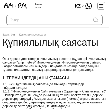
Ресми
KZ
дүкен
Басты бет
Құпиялылық саясаты
Құпиялылық саясаты
Осы дербес деректердің құпиялылық саясаты (бұдан әрі-құпиялылық
саясаты) "ampm-store" Интернет-дүкені Интернет-дүкеннің сайтын,
бағдарламалары мен өнімдерін пайдалану кезінде пайдаланушы
туралы ала алатын барлық ақпаратқа қатысты қолданылады.
1. ТЕРМИНДЕРДІҢ АНЫҚТАМАСЫ
1.1. Осы Құпиялылық саясатында мынадай терминдер
пайдаланылады:
1.1.1. "Интернет-дүкеннің Сайт әкімшілігі (бұдан әрі – Сайт әкімшілігі)"
– Интернет-дүкеннің сауда ұйымының атынан әрекет ететін, дербес
деректерді өңдеуді ұйымдастыратын және (немесе) жүзеге асыратын,
сондай-ақ дербес деректерді өңдеу мақсаттарын, өңдеуге жататын
дербес деректердің құрамын, іс-қимылдарды