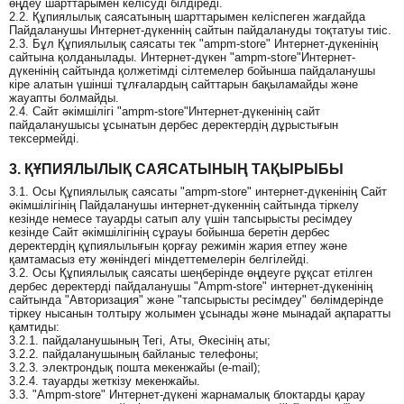
өңдеу шарттарымен келісуді білдіреді.
2.2. Құпиялылық саясатының шарттарымен келіспеген жағдайда
Пайдаланушы Интернет-дүкеннің сайтын пайдалануды тоқтатуы тиіс.
2.3. Бұл Құпиялылық саясаты тек "ampm-store" Интернет-дүкенінің
сайтына қолданылады. Интернет-дүкен "ampm-store"Интернет-
дүкенінің сайтында қолжетімді сілтемелер бойынша пайдаланушы
кіре алатын үшінші тұлғалардың сайттарын бақыламайды және
жауапты болмайды.
2.4. Сайт әкімшілігі "ampm-store"Интернет-дүкенінің сайт
пайдаланушысы ұсынатын дербес деректердің дұрыстығын
тексермейді.
3. ҚҰПИЯЛЫЛЫҚ САЯСАТЫНЫҢ ТАҚЫРЫБЫ
3.1. Осы Құпиялылық саясаты "ampm-store" интернет-дүкенінің Сайт
әкімшілігінің Пайдаланушы интернет-дүкеннің сайтында тіркелу
кезінде немесе тауарды сатып алу үшін тапсырысты ресімдеу
кезінде Сайт әкімшілігінің сұрауы бойынша беретін дербес
деректердің құпиялылығын қорғау режимін жария етпеу және
қамтамасыз ету жөніндегі міндеттемелерін белгілейді.
3.2. Осы Құпиялылық саясаты шеңберінде өңдеуге рұқсат етілген
дербес деректерді пайдаланушы "Ampm-store" интернет-дүкенінің
сайтында "Авторизация" және "тапсырысты ресімдеу" бөлімдерінде
тіркеу нысанын толтыру жолымен ұсынады және мынадай ақпаратты
қамтиды:
3.2.1. пайдаланушының Тегі, Аты, Әкесінің аты;
3.2.2. пайдаланушының байланыс телефоны;
3.2.3. электрондық пошта мекенжайы (e-mail);
3.2.4. тауарды жеткізу мекенжайы.
3.3. "Ampm-store" Интернет-дүкені жарнамалық блоктарды қарау