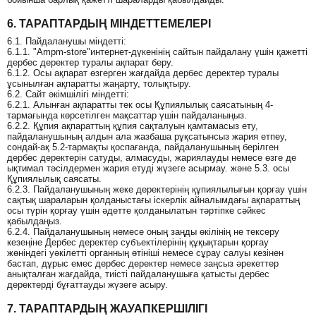
6. ТАРАПТАРДЫҢ МІНДЕТТЕМЕЛЕРІ
6.1. Пайдаланушы міндетті:
6.1.1. "Ampm-store"интернет-дүкенінің сайтын пайдалану үшін қажетті
дербес деректер туралы ақпарат беру.
6.1.2. Осы ақпарат өзгерген жағдайда дербес деректер туралы
ұсынылған ақпаратты жаңарту, толықтыру.
6.2. Сайт әкімшілігі міндетті:
6.2.1. Алынған ақпаратты тек осы Құпиялылық саясатының 4-
тармағында көрсетілген мақсаттар үшін пайдаланыңыз.
6.2.2. Құпия ақпараттың құпия сақталуын қамтамасыз ету,
пайдаланушының алдын ала жазбаша рұқсатынсыз жария етпеу,
сондай-ақ 5.2-тармақты қоспағанда, пайдаланушының берілген
дербес деректерін сатуды, алмасуды, жариялауды немесе өзге де
ықтимал тәсілдермен жария етуді жүзеге асырмау. және 5.3. осы
Құпиялылық саясаты.
6.2.3. Пайдаланушының жеке деректерінің құпиялылығын қорғау үшін
сақтық шараларын қолданыстағы іскерлік айналымдағы ақпараттың
осы түрін қорғау үшін әдетте қолданылатын тәртіпке сәйкес
қабылдаңыз.
6.2.4. Пайдаланушының немесе оның заңды өкілінің не тексеру
кезеңіне Дербес деректер субъектілерінің құқықтарын қорғау
жөніндегі уәкілетті органның өтініші немесе сұрау салуы кезінен
бастап, дұрыс емес дербес деректер немесе заңсыз әрекеттер
анықталған жағдайда, тиісті пайдаланушыға қатысты дербес
деректерді бұғаттауды жүзеге асыру.
7. ТАРАПТАРДЫҢ ЖАУАПКЕРШІЛІГІ