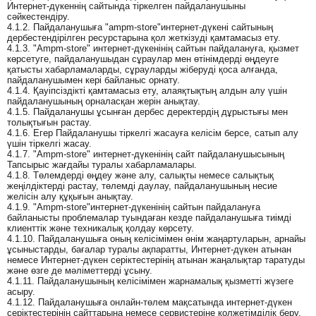
Интернет-дүкеннің сайтында тіркелген пайдаланушыны
сәйкестендіру.
4.1.2. Пайдаланушыға "ampm-store"интернет-дүкені сайтының
дербестендірілген ресурстарына қол жеткізуді қамтамасыз ету.
4.1.3. "Ampm-store" интернет-дүкенінің сайтын пайдалануға, қызмет
көрсетуге, пайдаланушыдан сұраулар мен өтінімдерді өңдеуге
қатысты хабарламаларды, сұрауларды жіберуді қоса алғанда,
пайдаланушымен кері байланыс орнату.
4.1.4. Қауіпсіздікті қамтамасыз ету, алаяқтықтың алдын алу үшін
пайдаланушының орналасқан жерін анықтау.
4.1.5. Пайдаланушы ұсынған дербес деректердің дұрыстығы мен
толықтығын растау.
4.1.6. Егер Пайдаланушы тіркелгі жасауға келісім берсе, сатып алу
үшін тіркелгі жасау.
4.1.7. "Ampm-store" интернет-дүкенінің сайт пайдаланушысының
Тапсырыс жағдайы туралы хабарламалары.
4.1.8. Төлемдерді өңдеу және алу, салықты немесе салықтық
жеңілдіктерді растау, төлемді даулау, пайдаланушының несие
желісін алу құқығын анықтау.
4.1.9. "Ampm-store"интернет-дүкенінің сайтын пайдалануға
байланысты проблемалар туындаған кезде пайдаланушыға тиімді
клиенттік және техникалық қолдау көрсету.
4.1.10. Пайдаланушыға оның келісімімен өнім жаңартуларын, арнайы
ұсыныстарды, бағалар туралы ақпаратты, Интернет-дүкен атынан
немесе Интернет-дүкен серіктестерінің атынан жаңалықтар таратуды
және өзге де мәліметтерді ұсыну.
4.1.11. Пайдаланушының келісімімен жарнамалық қызметті жүзеге
асыру.
4.1.12. Пайдаланушыға онлайн-төлем мақсатында интернет-дүкен
серіктестерінің сайттарына немесе сервистеріне қолжетімділік беру.