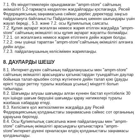
7.1. Өз міндеттемелерін орындамаған "ampm-store" сайтының
әкімшілігі 5.2-тармақта көзделген жағдайларды қоспағанда, Ресей
Федерациясының заңнамасына сәйкес дербес деректерді заңсыз
пайдалануға байланысты Пайдаланушының шеккен шығындары үшін
жауап береді., 5.3. және 7.2. осы Құпиялылық саясаты.
7.2. Құпия ақпарат жоғалған немесе жария етілген жағдайда "ampm-
store" сайтының әкімшілігі осы құпия ақпарат жауапты болмайды:
7.2.1. ол жоғалғанға немесе жария етілгенге дейін жария болды.
7.2.2. оны үшінші тараптан "ampm-store"сайтының әкімшілігі алғанға
дейін алды.
7.2.3. пайдаланушының келісімімен жарияланды.
8. ДАУЛАРДЫ ШЕШУ
8.1. Интернет-дүкен сайтының пайдаланушысы мен "ampm-store"
сайтының әкімшілігі арасындағы қатынастардан туындайтын даулар
бойынша талап-арызбен сотқа жүгінгенге дейін талап қою (дауды
ерікті түрде реттеу туралы жазбаша ұсыныс) міндетті болып
табылады.
8.2. Шағымды алушы шағымды алған күннен бастап күнтізбелік 30
күн ішінде шағым берушіні шағымды қарау нәтижелері туралы
жазбаша хабардар етеді.
8.3. Келісімге қол жеткізілмеген жағдайда дау Ресей
Федерациясының қолданыстағы заңнамасына сәйкес сот органының
қарауына беріледі.
8.4. Осы Құпиялылық саясатына және пайдаланушы мен "ampm-
store" сайтының әкімшілігі арасындағы қатынастарға "ampm-
store"интернет-дүкені орналасқан елдің қолданыстағы заңнамасы
қолданылады.