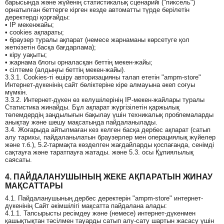
барысында және жүйенің статистикалық сценарийі ("пиксель")
орнатылған беттерге кірген кезде автоматты түрде берілетін
деректерді қорғайды:
• IP мекенжайы;
• cookies ақпараты;
• браузер туралы ақпарат (немесе жарнаманы көрсетуге қол
жеткізетін басқа бағдарлама);
• кіру уақыты;
• жарнама блогы орналасқан беттің мекен-жайы;
• сілтеме (алдыңғы беттің мекен-жайы).
3.3.1. Cookies-ті өшіру авторизацияны талап ететін "ampm-store"
Интернет-дүкенінің сайт бөліктеріне кіре алмауына әкеп соғуы
мүмкін.
3.3.2. Интернет-дүкен өз келушілерінің IP-мекен-жайлары туралы
Статистика жинайды. Бұл ақпарат жүргізілетін қаржылық
төлемдердің заңдылығын бақылау үшін техникалық проблемаларды
анықтау және шешу мақсатында пайдаланылады.
3.4. Жоғарыда айтылмаған кез келген басқа дербес ақпарат (сатып
алу тарихы, пайдаланылатын браузерлер мен операциялық жүйелер
және т.б.), 5.2-тармақта көзделген жағдайларды қоспағанда, сенімді
сақтауға және таратпауға жатады. және 5.3. осы Құпиялылық
саясаты.
4. ПАЙДАЛАНУШЫНЫҢ ЖЕКЕ АҚПАРАТЫН ЖИНАУ
МАҚСАТТАРЫ
4.1. Пайдаланушының дербес деректерін "ampm-store" интернет-
дүкенінің Сайт әкімшілігі мақсатта пайдалана алады:
4.1.1. Тапсырысты ресімдеу және (немесе) интернет-дүкенмен
қашықтықтан тәсілмен тауарды сатып алу-сату шартын жасасу үшін