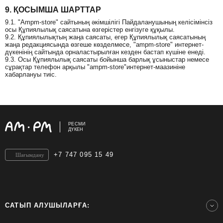
9. ҚОСЫМША ШАРТТАР
9.1. "Ampm-store" сайтының әкімшілігі Пайдаланушының келісімінсіз
осы Құпиялылық саясатына өзгерістер енгізуге құқылы.
9.2. Құпиялылықтың жаңа саясаты, егер Құпиялылық саясатының
жаңа редакциясында өзгеше көзделмесе, "ampm-store" интернет-
дүкенінің сайтында орналастырылған кезден бастап күшіне енеді.
9.3. Осы Құпиялылық саясаты бойынша барлық ұсыныстар немесе
сұрақтар телефон арқылы "ampm-store"интернет-маазиніне
хабарлануы тиіс.
РЕСМИ
ДҮКЕН
+7 747 095 15 49
Шағымдану
САТЫП АЛУШЫЛАРҒА: