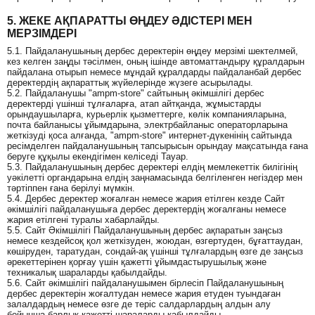
5. ЖЕКЕ АҚПАРАТТЫ ӨҢДЕУ ӘДІСТЕРІ МЕН
МЕРЗІМДЕРІ
5.1. Пайдаланушының дербес деректерін өңдеу мерзімі шектелмей,
кез келген заңды тәсілмен, оның ішінде автоматтандыру құралдарын
пайдалана отырып немесе мұндай құралдарды пайдаланбай дербес
деректердің ақпараттық жүйелерінде жүзеге асырылады.
5.2. Пайдаланушы "ampm-store" сайтының әкімшілігі дербес
деректерді үшінші тұлғаларға, атап айтқанда, жұмыстарды
орындаушыларға, курьерлік қызметтерге, көлік компанияларына,
почта байланысы ұйымдарына, электрбайланыс операторларына
жеткізуді қоса алғанда, "ampm-store" интернет-дүкенінің сайтында
ресімделген пайдаланушының тапсырысын орындау мақсатында ғана
беруге құқылы екендігімен келіседі Тауар.
5.3. Пайдаланушының дербес деректері елдің мемлекеттік билігінің
уәкілетті органдарына елдің заңнамасында белгіленген негіздер мен
тәртіппен ғана берілуі мүмкін.
5.4. Дербес деректер жоғалған немесе жария етілген кезде Сайт
әкімшілігі пайдаланушыға дербес деректердің жоғалғаны немесе
жария етілгені туралы хабарлайды.
5.5. Сайт Әкімшілігі Пайдаланушының дербес ақпаратын заңсыз
немесе кездейсоқ қол жеткізуден, жоюдан, өзгертуден, бұғаттаудан,
көшіруден, таратудан, сондай-ақ үшінші тұлғалардың өзге де заңсыз
әрекеттерінен қорғау үшін қажетті ұйымдастырушылық және
техникалық шараларды қабылдайды.
5.6. Сайт әкімшілігі пайдаланушымен бірлесіп Пайдаланушының
дербес деректерін жоғалтудан немесе жария етуден туындаған
залалдардың немесе өзге де теріс салдарлардың алдын алу
бойынша барлық қажетті шараларды қабылдайды.