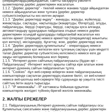
(операцияларды)айқындайтын, сайтты басқаруға уәкілетті
қызметкерлер дербес деректермен жасалатын.
1.1.2. "Дербес деректер" - тікелей немесе жанама түрде айқындалған
немесе айқындалатын жеке тұлғаға (дербес деректер
субъектісіне)қатысты кез келген ақпарат.
1.1.3. "Дербес деректерді өңдеу" - жинауды, жазуды, жүйелеуді,
жинақтауды, сақтауды, нақтылауды (жаңартуды, Өзгертуді), алуды,
пайдалануды, беруді (таратуды, беруді, сақтауды қоса алғанда,
автоматтандыру құралдарын пайдалана отырып немесе дербес
деректермен осындай құралдарды пайдаланбай жасалатын кез
келген әрекет (операция) немесе әрекеттер (операциялар) жиынтығы.
қол жеткізу), иесіздендіру, бұғаттау, жою, дербес деректерді жою.
1.1.4. "Дербес деректердің құпиялылығы" - оператордың немесе
дербес деректерге қол жеткізген өзге тұлғаның сақтауы үшін міндетті
талап Дербес деректер субъектісінің келісімінсіз немесе өзге де
заңды негіздеменің болмауына жол бермеу.
1.1.5. "Интернет-дүкен сайтының пайдаланушысы (бұдан әрі –
Пайдаланушы)" -Интернет желісі арқылы сайтқа кіре алатын және
интернет-дүкеннің сайтын пайдаланатын тұлға.
1.1.6. "Cookies" -бұл веб-сервер жіберген және пайдаланушының
компьютерінде сақталған деректердің кішкене бөлігі, ол веб-клиент
немесе веб-шолғыш веб-серверге http сұрауында әр уақытта тиісті
сайттың бетін ашуға тырысады.
1.1.7. "IP мекенжайы" - IP хаттамасы бойынша құрылған
компьютерлік желідегі түйіннің бірегей желілік мекенжайы.
2. ЖАЛПЫ ЕРЕЖЕЛЕР
2.1. Пайдаланушының Интернет-дүкеннің сайтын пайдалануы осы
Құпиялылық саясатымен және пайдаланушының дербес деректерін