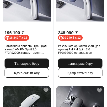
196 190
₸
248 990
₸
16 349 ₸ x 12
20 749 ₸ x 12
Раковинаға арналған кран (қол
Раковинаға арналған кран (қол
жуғыш) AM.PM Spirit 2.0
жуғыш) AM.PM Spirit 2.0
F70A92200 жоғары төменгі
F70A92000 жоғары, хром
клапанмен, хром
Тапсырыс беру
Тапсырыс беру
Қазір сатып алу
Қазір сатып алу