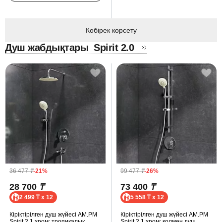
Көбірек көрсету
Душ жабдықтары
Spirit 2.0
36 477
₸
-21%
99 477
₸
-26%
28 700
₸
73 400
₸
2 499 ₸ x 12
5 558 ₸ x 12
Кіріктірілген душ жүйесі AM.PM
Кіріктірілген душ жүйесі AM.PM
Spirit 2.1 хром: тропикалық
Spirit 2.1 хром: қолмен душ,