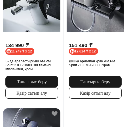
134 990
₸
151 490
₸
11 249 ₸ x 12
12 624 ₸ x 12
Биде араластырғыш AM.PM
Душқа арналған кран AM.PM
Spirit 2.0 F70A83100 төменгі
Spirit 2.0 F70A20000 хром
клапанмен, хром
Тапсырыс беру
Тапсырыс беру
Қазір сатып алу
Қазір сатып алу