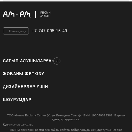
РЕСМИ
ДҮКЕН
+7 747 095 15 49
Шағымдану
САТЫП АЛУШЫЛАРҒА:
ЖОБАНЫ ЖЕТКІЗУ
ДИЗАЙНЕРЛЕР ҮШІН
ШОУРУМДАР
ТОО «Home Ecology Center (Хоум Иколэджи Сэнтэ)», БИН: 190640023562. Барлық
құқықтар қорғалған.
Құпиялылық саясаты.
AM.PM брендінің ресми веб-сайты сайтты пайдалануды жеңілдету үшін cookie