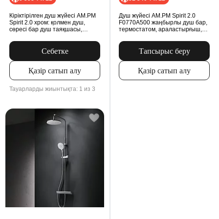
Кіріктірілген душ жүйесі AM.PM
Душ жүйесі AM.PM Spirit 2.0
Spirit 2.0 хром: қолмен душ,
F0770A500 жаңбырлы душ бар,
сөресі бар душ таяқшасы,
термостатом, араластырғыш,
MultiDock модулі
қабырғаға арналған шүмек, хром
Себетке
Тапсырыс беру
Қазір сатып алу
Қазір сатып алу
Тауарларды жиынтықта: 1 из 3