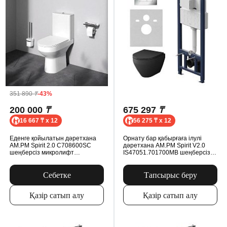
351 890
₸
-43%
200 000
₸
675 297
₸
16 667 ₸ x 12
56 275 ₸ x 12
Еденге қойылатын дәретхана
Орнату бар қабырғаға ілулі
AM.PM Spirit 2.0 C708600SC
дәретхана AM.PM Spirit V2.0
шеңберсіз микролифт
IS47051.701700MB шеңберсіз,
орындығымен, ақ түсті
микролифт орындығымен,
пневматикалық батырмасымен,
қара
Себетке
Тапсырыс беру
Қазір сатып алу
Қазір сатып алу