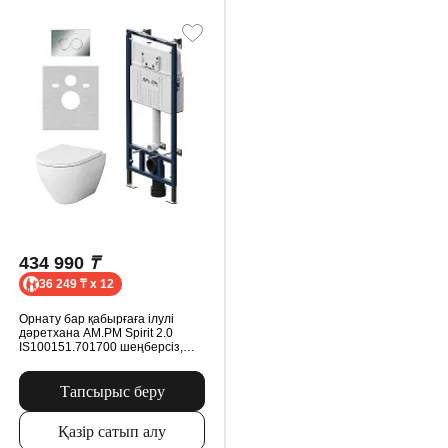
434 990
₸
36 249 ₸ x 12
Орнату бар қабырғаға ілулі
дәретхана AM.PM Spirit 2.0
IS100151.701700 шеңберсіз,
микролифт орындығымен,
механикалық батырмасымен, ақ
түсті
Тапсырыс беру
Қазір сатып алу