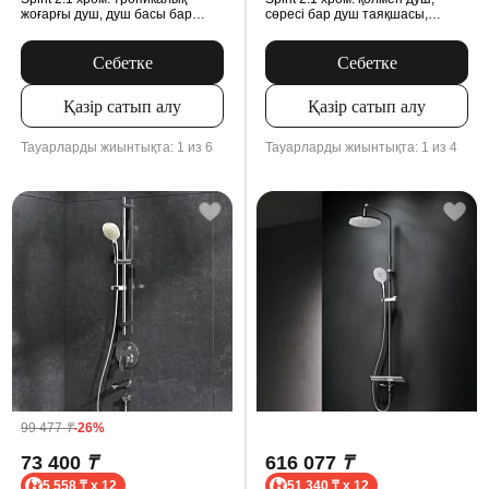
жоғарғы душ, душ басы бар
сөресі бар душ таяқшасы,
қабырғаға арналған шүмек,
MultiDock модулі
MultiDock модулі
Себетке
Себетке
Қазір сатып алу
Қазір сатып алу
Тауарларды жиынтықта: 1 из 6
Тауарларды жиынтықта: 1 из 4
99 477
₸
-26%
73 400
₸
616 077
₸
5 558 ₸ x 12
51 340 ₸ x 12