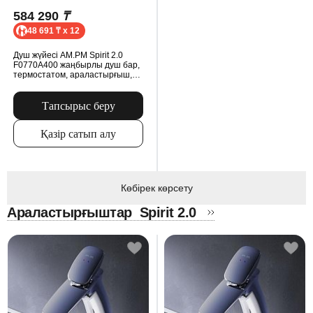
584 290
₸
48 691 ₸ x 12
Душ жүйесі AM.PM Spirit 2.0
F0770A400 жаңбырлы душ бар,
термостатом, араластырғыш,
хром
Тапсырыс беру
Қазір сатып алу
Көбірек көрсету
Араластырғыштар
Spirit 2.0