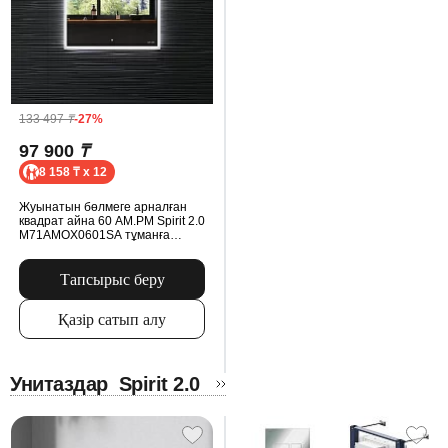
133 497
₸
-27%
97 900
₸
8 158 ₸ x 12
Жуынатын бөлмеге арналған
квадрат айна 60 AM.PM Spirit 2.0
M71AMOX0601SA тұманға
қарсы сенсорлы
Тапсырыс беру
Қазір сатып алу
Унитаздар
Spirit 2.0