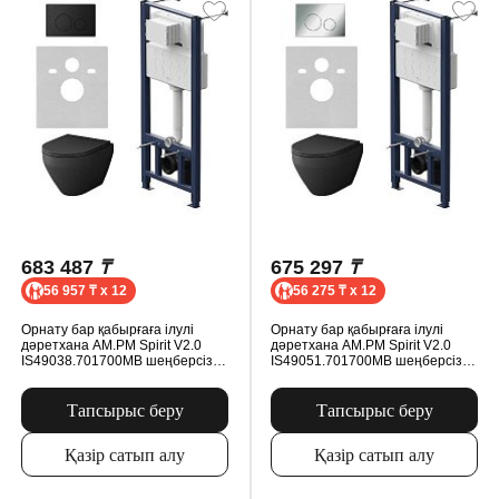
683 487
₸
675 297
₸
56 957 ₸ x 12
56 275 ₸ x 12
Орнату бар қабырғаға ілулі
Орнату бар қабырғаға ілулі
дәретхана AM.PM Spirit V2.0
дәретхана AM.PM Spirit V2.0
IS49038.701700MB шеңберсіз,
IS49051.701700MB шеңберсіз,
микролифт орындығымен,
микролифт орындығымен,
пневматикалық батырмасымен,
пневматикалық батырмасымен,
қара
қара
Тапсырыс беру
Тапсырыс беру
Қазір сатып алу
Қазір сатып алу