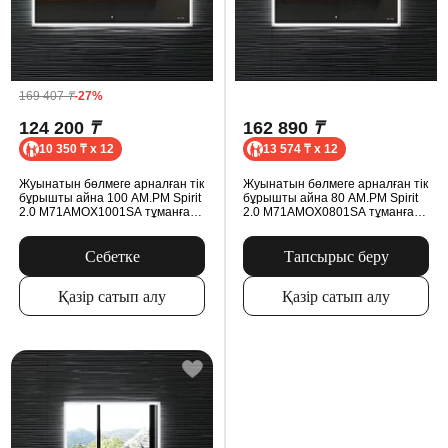
169 407
₸
-27%
124 200
₸
162 890
₸
10 350 ₸ x 12
13 574 ₸ x 12
Жуынатын бөлмеге арналған тік
Жуынатын бөлмеге арналған тік
бұрышты айна 100 AM.PM Spirit
бұрышты айна 80 AM.PM Spirit
2.0 M71AMOX1001SA тұманға
2.0 M71AMOX0801SA тұманға
қарсы сенсорлы
қарсы сенсорлы
Себетке
Тапсырыс беру
Қазір сатып алу
Қазір сатып алу