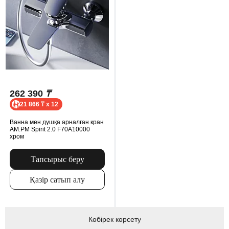
262 390
₸
21 866 ₸ x 12
Ванна мен душқа арналған кран
AM.PM Spirit 2.0 F70A10000
хром
Тапсырыс беру
Қазір сатып алу
Көбірек көрсету