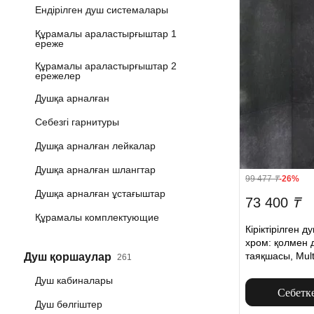
Ендірілген душ системалары
Құрамалы араластырғыштар 1
ереже
Құрамалы араластырғыштар 2
ережелер
Душқа арналған
Себезгі гарнитуры
Душқа арналған лейкалар
Душқа арналған шлангтар
99 477
₸
-26%
Душқа арналған ұстағыштар
73 400
₸
Құрамалы комплектующие
Кіріктірілген д
хром: қолмен 
таяқшасы, Mult
Душ қоршаулар
261
Душ кабиналары
Себетк
Душ бөлгіштер