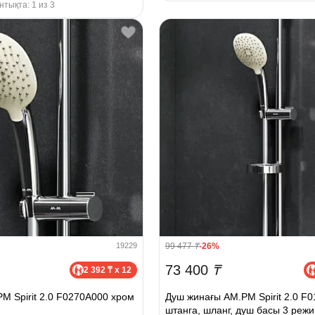
тықта: 1 из 3
99 477
₸
-26%
19229
73 400
₸
2 392 ₸ x 12
M Spirit 2.0 F0270A000 хром
Душ жинағы AM.PM Spirit 2.0 F
штанга, шланг, душ басы 3 режи