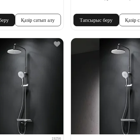
беру
Қазір сатып алу
Тапсырыс беру
Қазір 
19256