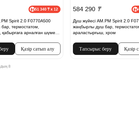
584 290
₸
51 340 ₸ x 12
.PM Spirit 2.0 F0770A500
Душ жүйесі AM.PM Spirit 2.0 F0
бар, термостатом,
жаңбырлы душ бар, термостато
 қабырғаға арналған шүмек,
араластырғыш, хром
беру
Қазір сатып алу
Тапсырыс беру
Қазір 
рдың 8