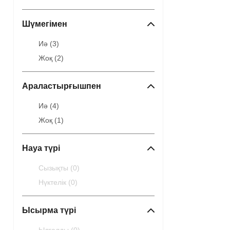
Шүмегімен
Иә (
3
)
Жоқ (
2
)
Араластырғышпен
Иә (
4
)
Жоқ (
1
)
Науа түрі
Сызықты (
0
)
Нүктелік (
0
)
Ысырма түрі