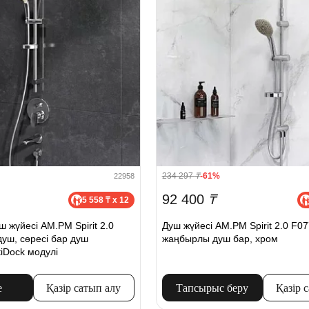
234 297
₸
-61%
22958
92 400
₸
5 558 ₸ x 12
уш жүйесі AM.PM Spirit 2.0
Душ жүйесі AM.PM Spirit 2.0 F0
душ, сөресі бар душ
жаңбырлы душ бар, хром
iDock модулі
е
Қазір сатып алу
Тапсырыс беру
Қазір 