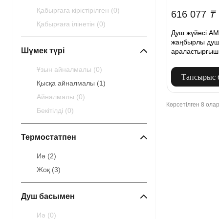
Қабырғаға кірістірілген (
0
)
616 077
₸
Қабырғаға ілінетін (
0
)
Душ жүйесі AM
жаңбырлы душ 
Шүмек түрі
араластырғыш,
хром
Ұзын айналмалы (
0
)
Тапсырыс 
Қысқа айналмалы (
1
)
Айналмалы (
0
)
Көрсетілген 8 ола
Бекітілді (
0
)
Термостатпен
Иә (
2
)
Жоқ (
3
)
Душ басымен
Иә (
0
)