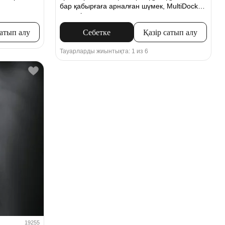
бар қабырғаға арналған шүмек, MultiDock
модулі
сатып алу
Себетке
Қазір сатып алу
Тауарларды жиынтықта: 1 из 6
19255