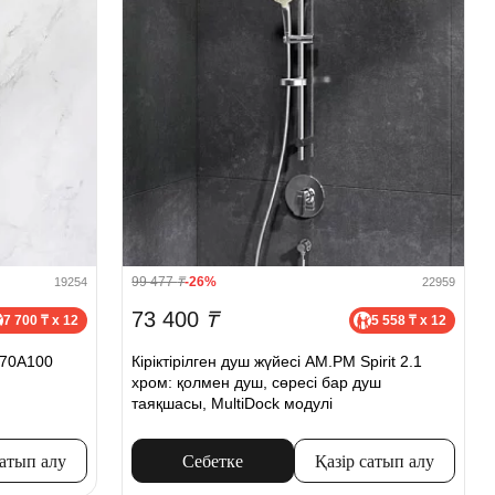
99 477
₸
-26%
19254
22959
73 400
₸
7 700 ₸ x 12
5 558 ₸ x 12
770A100
Кіріктірілген душ жүйесі AM.PM Spirit 2.1
хром: қолмен душ, сөресі бар душ
таяқшасы, MultiDock модулі
сатып алу
Себетке
Қазір сатып алу