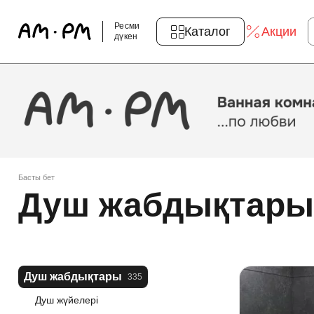
Ресми
Каталог
Акции
дүкен
Басты бет
Душ жабдықтары
Душ жабдықтары
335
Душ жүйелері