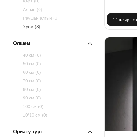
Қара (
0
)
Алтын (
0
)
Раушан алтын (
0
)
Тапсырыс 
Хром (
8
)
Өлшемі
40 см (
0
)
50 см (
0
)
60 см (
0
)
70 см (
0
)
80 см (
0
)
90 см (
0
)
100 см (
0
)
10*10 см (
0
)
Орнату түрі