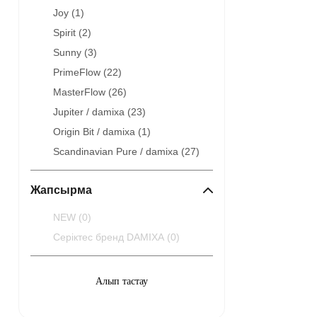
Joy (
1
)
Spirit (
2
)
Sunny (
3
)
PrimeFlow (
22
)
MasterFlow (
26
)
Jupiter / damixa (
23
)
Origin Bit / damixa (
1
)
Scandinavian Pure / damixa (
27
)
Жапсырма
NEW (
0
)
Серіктес бренд DAMIXA (
0
)