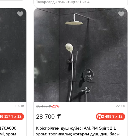
Тауарларды жиынтықта: 1 из 4
36 477
₸
-21%
19218
22960
28 700
₸
6 117 ₸ x 12
2 499 ₸ x 12
0170A000
Кіріктірілген душ жүйесі AM.PM Spirit 2.1
мі, хром
хром: тропикалық жоғарғы душ, душ басы