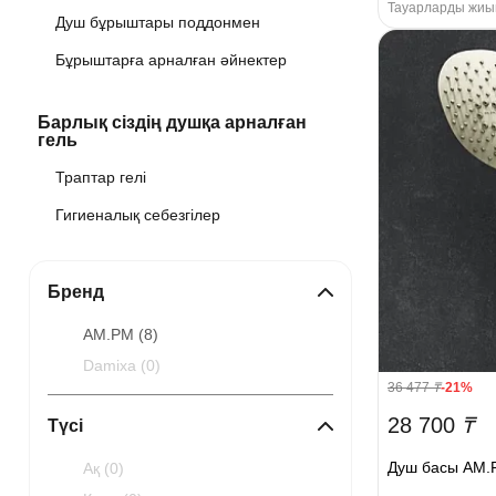
Тауарларды жиын
Душ бұрыштары поддонмен
Бұрыштарға арналған әйнектер
Барлық сіздің душқа арналған
гель
Траптар гелі
Гигиеналық себезгілер
Бренд
AM.PM (
8
)
Damixa (
0
)
36 477
₸
-21%
28 700
₸
Түсі
Душ басы AM.P
Ақ (
0
)