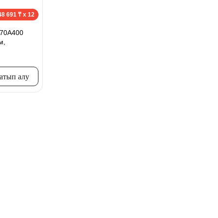
48 691 ₸ x 12
770A400
м,
сатып алу