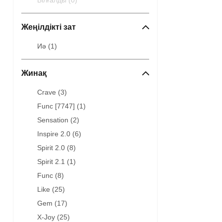
Ылғалды (
0
)
Жеңілдікті зат
Иә (
1
)
Жинақ
Crave (
3
)
Func [7747] (
1
)
Sensation (
2
)
Inspire 2.0 (
6
)
Spirit 2.0 (
8
)
Spirit 2.1 (
1
)
Func (
8
)
Like (
25
)
Gem (
17
)
X-Joy (
25
)