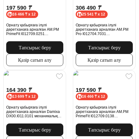
197 590
₸
306 490
₸
16 466 ₸ x 12
25 541 ₸ x 12
Орнату қабырғаға ілулі
Орнату қабырғаға ілулі
дәретханаға арналған AM.PM
дәретханаға арналған AM.PM
PrimeFit I012709.0251
Pro I012704.7031
механикалық батырмасымен S,
пневматикалық батырмасымен,
хром
никель күңгірт
Тапсырыс беру
Тапсырыс беру
Қазір сатып алу
Қазір сатып алу
164 390
₸
197 590
₸
13 699 ₸ x 12
16 466 ₸ x 12
Орнату қабырғаға ілулі
Орнату қабырғаға ілулі
дәретханаға арналған Damixa
дәретханаға арналған AM.PM
DX00.I011.0101 механикалық
PrimeFit I012709.0138
батырмасымен, ақ жылтыр
механикалық батырмасымен L,
қара күңгірт
Тапсырыс беру
Тапсырыс беру