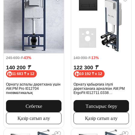
245 690
₸
-43%
140 990
₸
-13%
140 200
₸
122 300
₸
11 683 ₸ x 12
10 192 ₸ x 12
Орнату аспалы дәретхана үшін
Орнату қабырғаға ілулі
AM.PM Pro I012704
дәретханаға арналған AM.PM
пневматикалық
ErgoFit I012711.0338
механикалық батырмасымен
ErgoFit M, қара күңгірт
Себетке
Тапсырыс беру
Қазір сатып алу
Қазір сатып алу