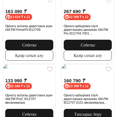
163 490
₸
267 690
₸
13 624 ₸ x 12
22 308 ₸ x 12
Орнату аспалы дәретхана үшін
Орнату қабырғаға ілулі
AM.PM PrimeFit I012709
дәретханаға арналған AM.PM
Pro I012704.7001
пневматикалық батырмасымен,
ақ жылтыр
Себетке
Себетке
Қазір сатып алу
Қазір сатып алу
133 990
₸
160 790
₸
11 166 ₸ x 12
13 399 ₸ x 12
Орнату аспалы дәретхана үшін
Орнату қабырғаға ілулі
AM.PM ProC I012707
дәретханаға арналған AM.PM
механикалық
I012707.0151 механикалық
батырмасымен, хром
Себетке
Тапсырыс беру