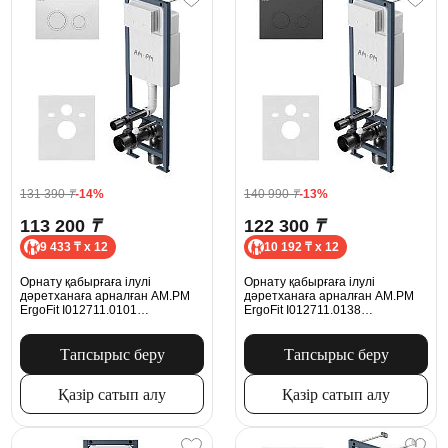
131 390
₸
-14%
140 990
₸
-13%
113 200
₸
122 300
₸
9 433 ₸ x 12
10 192 ₸ x 12
Орнату қабырғаға ілулі
Орнату қабырғаға ілулі
дәретханаға арналған AM.PM
дәретханаға арналған AM.PM
ErgoFit I012711.0101
ErgoFit I012711.0138
механикалық батырмасымен
механикалық батырмасымен
ErgoFit L, ақ жылтыр
Ergofit M, қара күңгірт
Тапсырыс беру
Тапсырыс беру
Қазір сатып алу
Қазір сатып алу