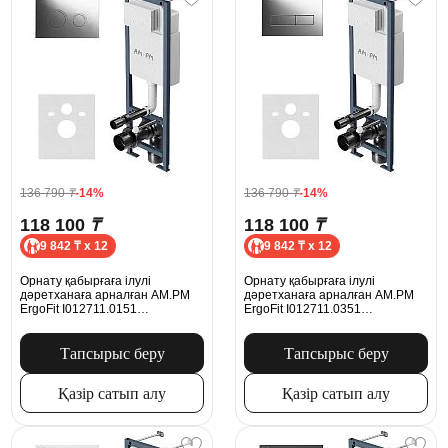
136 790
₸
-14%
136 790
₸
-14%
118 100
₸
118 100
₸
9 842 ₸ x 12
9 842 ₸ x 12
Орнату қабырғаға ілулі
Орнату қабырғаға ілулі
дәретханаға арналған AM.PM
дәретханаға арналған AM.PM
ErgoFit I012711.0151
ErgoFit I012711.0351
батырмасымен ErgoFit L, хром
механикалық батырмасымен
ErgoFit M, хром
Тапсырыс беру
Тапсырыс беру
Қазір сатып алу
Қазір сатып алу