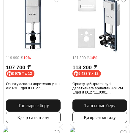
119 990
₸
-10%
131 390
₸
-14%
107 700
₸
113 200
₸
8 975 ₸ x 12
9 433 ₸ x 12
Орнату аспалы дәретхана үшін
Орнату қабырғаға ілулі
AM.PM ErgoFit I012711
дәретханаға арналған AM.PM
ErgoFit I012711.0301
механикалық батырмасымен
ErgoFit M, ақ жылтыр
Тапсырыс беру
Тапсырыс беру
Қазір сатып алу
Қазір сатып алу