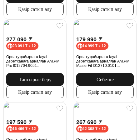
Қазір сатып алу
Қазір сатып алу
277 090
₸
179 990
₸
23 091 ₸ x 12
14 999 ₸ x 12
Орнату қабырғаға ілулі
Орнату қабырғаға ілулі
дәретханаға арналған AM.PM
дәретханаға арналған AM.PM
Pro I012704.9051
MasterFit I012710.0101
пневматикалық батырмасымен,
механикалық батырмасымен
хром
ProC L, ақ жылтыр
Тапсырыс беру
Себетке
Қазір сатып алу
Қазір сатып алу
197 590
₸
267 690
₸
16 466 ₸ x 12
22 308 ₸ x 12
Орнату қабырғаға ілулі
Орнату қабырғаға ілулі