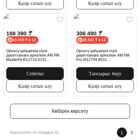
Қазір сатып алу
Қазір сатып алу
188 390
₸
306 490
₸
15 699 ₸ x 12
25 541 ₸ x 12
Орнату қабырғаға ілулі
Орнату қабырғаға ілулі
дәретханаға арналған AM.PM
дәретханаға арналған AM.PM
MasterFit I012710.0231
Pro I012704.9031
механикалық батырмасымен
пневматикалық батырмасымен,
ProC S, күміс
никель күңгірт
Себетке
Тапсырыс беру
Қазір сатып алу
Қазір сатып алу
Көбірек көрсету
1
2
Көрсетілген 24 олардың 32