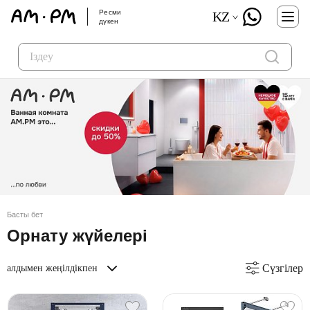
Ресми
KZ
дүкен
Басты бет
Орнату жүйелері
Сүзгілер
алдымен жеңілдікпен