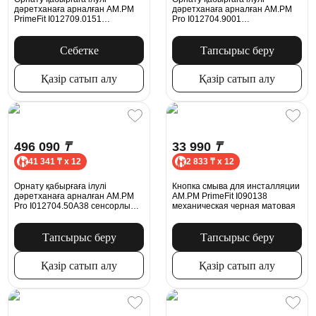
дәретханаға арналған AM.PM
дәретханаға арналған AM.PM
PrimeFit I012709.0151
Pro I012704.9001
механикалық батырмасымен L,
пневматикалық батырмасымен,
хром
ақ жылтыр
Себетке
Тапсырыс беру
Қазір сатып алу
Қазір сатып алу
496 090
₸
33 990
₸
41 341 ₸ x 12
2 833 ₸ x 12
Орнату қабырғаға ілулі
Кнопка смыва для инсталляции
дәретханаға арналған AM.PM
AM.PM PrimeFit I090138
Pro I012704.50A38 сенсорлы
механическая черная матовая
батырмасымен, қара жылтыр
Тапсырыс беру
Тапсырыс беру
Қазір сатып алу
Қазір сатып алу