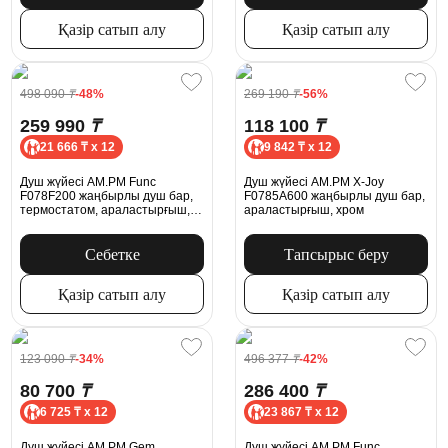
Қазір сатып алу
Қазір сатып алу
498 090
₸
-48%
269 190
₸
-56%
259 990
₸
118 100
₸
21 666 ₸ x 12
9 842 ₸ x 12
Душ жүйесі AM.PM Func
Душ жүйесі AM.PM X-Joy
F078F200 жаңбырлы душ бар,
F0785A600 жаңбырлы душ бар,
термостатом, араластырғыш,
араластырғыш, хром
хром
Себетке
Тапсырыс беру
Қазір сатып алу
Қазір сатып алу
123 090
₸
-34%
496 377
₸
-42%
80 700
₸
286 400
₸
6 725 ₸ x 12
23 867 ₸ x 12
Душ жүйесі AM.PM Gem
Душ жүйесі AM.PM Func