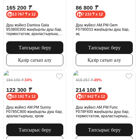
165 200
₸
86 800
₸
13 767 ₸ x 12
7 233 ₸ x 12
Душ жүйесі Damixa Gala
Душ жүйесі AM.PM Gem
953800300 жаңбырлы душ бар,
F0790033 жаңбырлы душ бар,
термостатом, араластырғыш,
ақ
қара күңгірт
Тапсырыс беру
Тапсырыс беру
Қазір сатып алу
Қазір сатып алу
184 190
₸
-34%
418 257
₸
-49%
122 300
₸
214 100
₸
10 192 ₸ x 12
17 842 ₸ x 12
Душ жүйесі AM.PM Sunny
Душ жүйесі AM.PM Func
F0785C800 жаңбырлы душ бар,
F078F400 жаңбырлы душ бар,
араластырғыш, хром
термостатом, араластырғыш,
хром
Тапсырыс беру
Тапсырыс беру