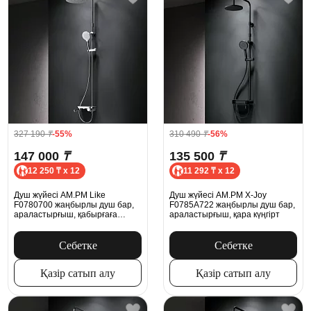
327 190
₸
-55%
310 490
₸
-56%
147 000
₸
135 500
₸
12 250 ₸ x 12
11 292 ₸ x 12
Душ жүйесі AM.PM Like
Душ жүйесі AM.PM X-Joy
F0780700 жаңбырлы душ бар,
F0785A722 жаңбырлы душ бар,
араластырғыш, қабырғаға
араластырғыш, қара күңгірт
арналған шүмек, хром
Себетке
Себетке
Қазір сатып алу
Қазір сатып алу