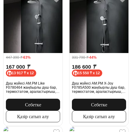
447 390
₸
-63%
331 790
₸
-44%
167 000
₸
186 600
₸
13 917 ₸ x 12
15 550 ₸ x 12
Душ жүйесі AM.PM Like
Душ жүйесі AM.PM X-Joy
F0780464 жаңбырлы душ бар,
F0785A500 жаңбырлы душ бар,
термостатом, араластырғыш,
термостатом, араластырғыш,
хром
қабырғаға арналған шүмек,
хром
Себетке
Себетке
Қазір сатып алу
Қазір сатып алу