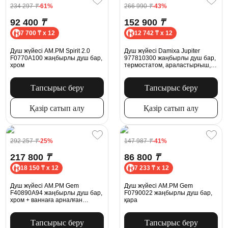
234 297
₸
-61%
266 990
₸
-43%
92 400
₸
152 900
₸
7 700 ₸ x 12
12 742 ₸ x 12
Душ жүйесі AM.PM Spirit 2.0
Душ жүйесі Damixa Jupiter
F0770A100 жаңбырлы душ бар,
977810300 жаңбырлы душ бар,
хром
термостатом, араластырғыш,
қабырғаға арналған шүмек, қара
күңгірт
Тапсырыс беру
Тапсырыс беру
Қазір сатып алу
Қазір сатып алу
292 257
₸
-25%
147 987
₸
-41%
217 800
₸
86 800
₸
18 150 ₸ x 12
7 233 ₸ x 12
Душ жүйесі AM.PM Gem
Душ жүйесі AM.PM Gem
F40890A94 жаңбырлы душ бар,
F0790022 жаңбырлы душ бар,
хром + ваннаға арналған
қара
араластырғыш ұзын шүмегімен,
хром
Тапсырыс беру
Тапсырыс беру