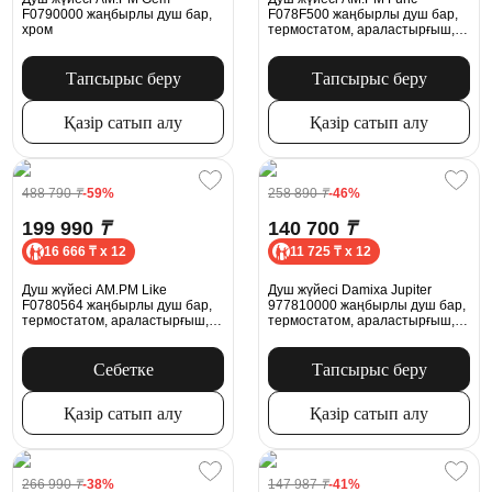
F0790000 жаңбырлы душ бар,
F078F500 жаңбырлы душ бар,
хром
термостатом, араластырғыш,
қабырғаға арналған шүмек,
хром
Тапсырыс беру
Тапсырыс беру
Қазір сатып алу
Қазір сатып алу
488 790
₸
-59%
258 890
₸
-46%
199 990
₸
140 700
₸
16 666 ₸ x 12
11 725 ₸ x 12
Душ жүйесі AM.PM Like
Душ жүйесі Damixa Jupiter
F0780564 жаңбырлы душ бар,
977810000 жаңбырлы душ бар,
термостатом, араластырғыш,
термостатом, араластырғыш,
қабырғаға арналған шүмек,
қабырғаға арналған шүмек,
хром
хром
Себетке
Тапсырыс беру
Қазір сатып алу
Қазір сатып алу
266 990
₸
-38%
147 987
₸
-41%