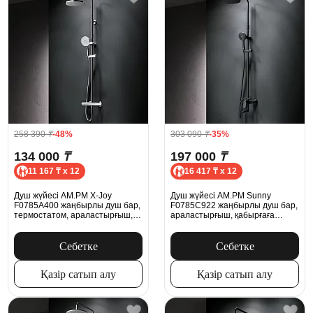
258 390
₸
-48%
303 090
₸
-35%
134 000
₸
197 000
₸
11 167 ₸ x 12
16 417 ₸ x 12
Душ жүйесі AM.PM X-Joy
Душ жүйесі AM.PM Sunny
F0785A400 жаңбырлы душ бар,
F0785C922 жаңбырлы душ бар,
термостатом, араластырғыш,
араластырғыш, қабырғаға
хром
арналған шүмек, қара күңгірт
Себетке
Себетке
Қазір сатып алу
Қазір сатып алу