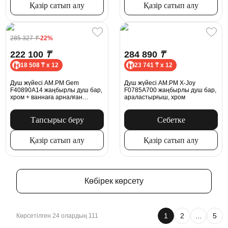
Қазір сатып алу
Қазір сатып алу
285 327
₸
-22%
222 100
₸
284 890
₸
18 508 ₸ x 12
23 741 ₸ x 12
Душ жүйесі AM.PM Gem
Душ жүйесі AM.PM X-Joy
F40890A14 жаңбырлы душ бар,
F0785A700 жаңбырлы душ бар,
хром + ваннаға арналған
араластырғыш, хром
араластырғыш, хром
Тапсырыс беру
Себетке
Қазір сатып алу
Қазір сатып алу
Көбірек көрсету
1
2
...
5
Көрсетілген 24 олардың 111