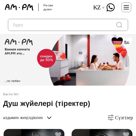
Ресми
KZ
дүкен
Басты бет
Душ жүйелері (тіректер)
Сүзгілер
алдымен жеңілдікпен