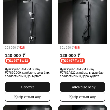
293 090
₸
-52%
301 290
₸
-58%
140 000
₸
128 000
₸
11 667 ₸ x 12
10 667 ₸ x 12
Душ жүйесі AM.PM Sunny
Душ жүйесі AM.PM X-Joy
F0785C900 жаңбырлы душ бар,
F0785A622 жаңбырлы душ бар,
араластырғыш, қабырғаға
араластырғыш, қара күңгірт
арналған шүмек, хром
Себетке
Тапсырыс беру
Қазір сатып алу
Қазір сатып алу