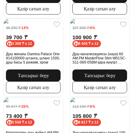
Қазір сатып алу
Қазір сатып алу
46 290
₸
-14%
107 390
₸
-6%
39 700
₸
100 900
₸
3 308 ₸ x 12
8 408 ₸ x 12
Душ жинағы Damixa Palace One
Душ канализациясы (науа) 60
914100000 штанга, шланг 1500,
AM.PM MasterFlow Slim W01SC-
душ басы 5 режимі, хром
S11-060-05BM қара күңгірт
тормен біріктірілген ысырма
Тапсырыс беру
Тапсырыс беру
Қазір сатып алу
Қазір сатып алу
99 477
₸
-26%
112 190
₸
-6%
73 400
₸
105 800
₸
5 558 ₸ x 12
8 817 ₸ x 12
Кіріктірілген душ жүйесі AM.PM
Душ канализациясы (науа) 100