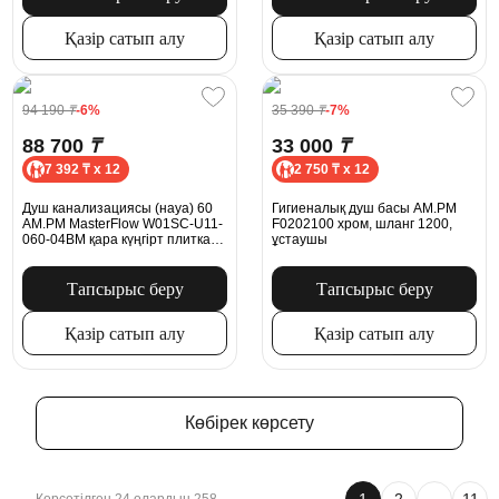
Қазір сатып алу
Қазір сатып алу
94 190
₸
-6%
35 390
₸
-7%
88 700
₸
33 000
₸
7 392 ₸ x 12
2 750 ₸ x 12
Душ канализациясы (науа) 60
Гигиеналық душ басы AM.PM
AM.PM MasterFlow W01SC-U11-
F0202100 хром, шланг 1200,
060-04BM қара күңгірт плитка
ұстаушы
тәрізді тормен біріктірілген
ысырма
Тапсырыс беру
Тапсырыс беру
Қазір сатып алу
Қазір сатып алу
Көбірек көрсету