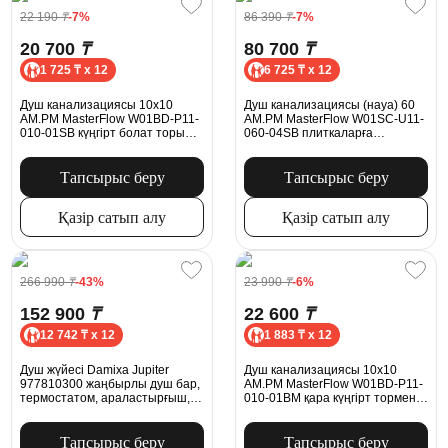
22 190
₸
-7%
86 390
₸
-7%
20 700
₸
80 700
₸
1 725 ₸ x 12
6 725 ₸ x 12
Душ канализациясы 10x10
Душ канализациясы (науа) 60
AM.PM MasterFlow W01BD-P11-
AM.PM MasterFlow W01SC-U11-
010-01SB күңгірт болат торы
060-04SB плиткаларға
бар аралас ысырма
арналған күңгірт болат торы
бар аралас ысырма
Тапсырыс беру
Тапсырыс беру
Қазір сатып алу
Қазір сатып алу
266 990
₸
-43%
23 990
₸
-6%
152 900
₸
22 600
₸
12 742 ₸ x 12
1 883 ₸ x 12
Душ жүйесі Damixa Jupiter
Душ канализациясы 10x10
977810300 жаңбырлы душ бар,
AM.PM MasterFlow W01BD-P11-
термостатом, араластырғыш,
010-01BM қара күңгірт тормен
қабырғаға арналған шүмек, қара
біріктірілген ысырма
күңгірт
Тапсырыс беру
Тапсырыс беру