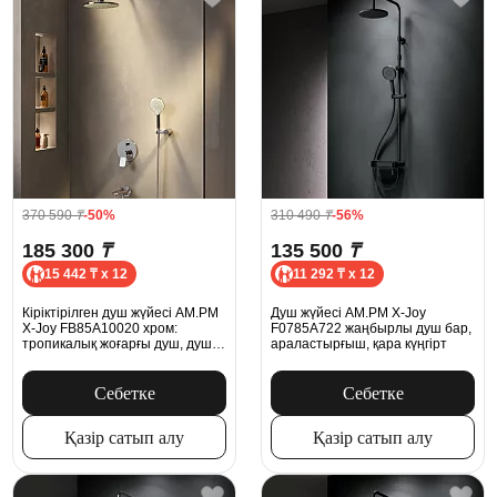
370 590
₸
-50%
310 490
₸
-56%
185 300
₸
135 500
₸
15 442 ₸ x 12
11 292 ₸ x 12
Кіріктірілген душ жүйесі AM.PM
Душ жүйесі AM.PM X-Joy
X-Joy FB85A10020 хром:
F0785A722 жаңбырлы душ бар,
тропикалық жоғарғы душ, душ
араластырғыш, қара күңгірт
басы бар қабырғаға арналған
шүмек
Себетке
Себетке
Қазір сатып алу
Қазір сатып алу