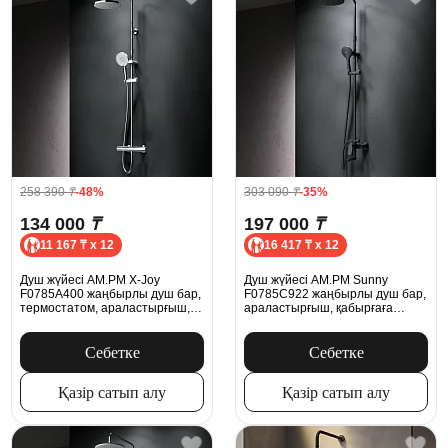
258 390
₸
-48%
303 090
₸
-35%
134 000
₸
197 000
₸
11 167 ₸ x 12
16 417 ₸ x 12
Душ жүйесі AM.PM X-Joy
Душ жүйесі AM.PM Sunny
F0785A400 жаңбырлы душ бар,
F0785C922 жаңбырлы душ бар,
термостатом, араластырғыш,
араластырғыш, қабырғаға
хром
арналған шүмек, қара күңгірт
Себетке
Себетке
Қазір сатып алу
Қазір сатып алу