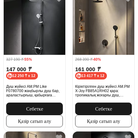
327 190
₸
-55%
268 390
₸
-40%
147 000
₸
161 000
₸
12 250 ₸ x 12
13 417 ₸ x 12
Душ жүйесі AM.PM Like
Кіріктірілген душ жүйесі AM.PM
F0780700 жаңбырлы душ бар,
X-Joy FB85A1RH02 қара:
араластырғыш, қабырғаға
тропикалық жоғарғы душ,
арналған шүмек, хром
қолмен душ
Себетке
Себетке
Қазір сатып алу
Қазір сатып алу