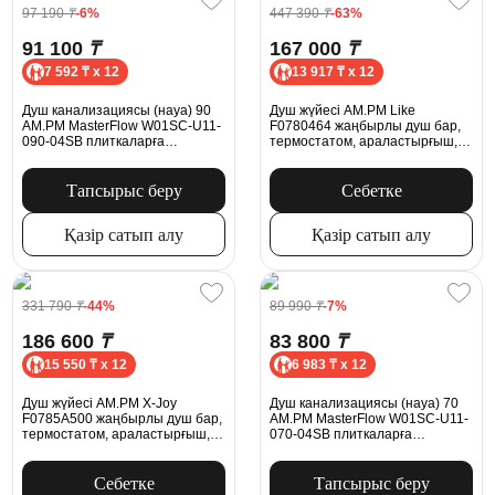
97 190
₸
-6%
447 390
₸
-63%
91 100
₸
167 000
₸
7 592 ₸ x 12
13 917 ₸ x 12
Душ канализациясы (науа) 90
Душ жүйесі AM.PM Like
AM.PM MasterFlow W01SC-U11-
F0780464 жаңбырлы душ бар,
090-04SB плиткаларға
термостатом, араластырғыш,
арналған күңгірт болат торы
хром
бар аралас ысырма
Тапсырыс беру
Себетке
Қазір сатып алу
Қазір сатып алу
331 790
₸
-44%
89 990
₸
-7%
186 600
₸
83 800
₸
15 550 ₸ x 12
6 983 ₸ x 12
Душ жүйесі AM.PM X-Joy
Душ канализациясы (науа) 70
F0785A500 жаңбырлы душ бар,
AM.PM MasterFlow W01SC-U11-
термостатом, араластырғыш,
070-04SB плиткаларға
қабырғаға арналған шүмек,
арналған күңгірт болат торы
хром
бар аралас ысырма
Себетке
Тапсырыс беру