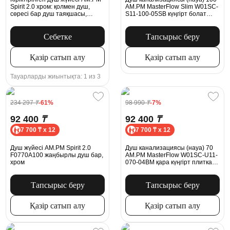
Spirit 2.0 хром: қолмен душ,
AM.PM MasterFlow Slim W01SC-
сөресі бар душ таяқшасы,
S11-100-05SB күңгірт болат
MultiDock модулі
торы бар аралас ысырма
Себетке
Тапсырыс беру
Қазір сатып алу
Қазір сатып алу
Тауарларды жиынтықта: 1 из 3
234 297
₸
-61%
98 990
₸
-7%
92 400
₸
92 400
₸
7 700 ₸ x 12
7 700 ₸ x 12
Душ жүйесі AM.PM Spirit 2.0
Душ канализациясы (науа) 70
F0770A100 жаңбырлы душ бар,
AM.PM MasterFlow W01SC-U11-
хром
070-04BM қара күңгірт плитка
тәрізді тормен біріктірілген
ысырма
Тапсырыс беру
Тапсырыс беру
Қазір сатып алу
Қазір сатып алу