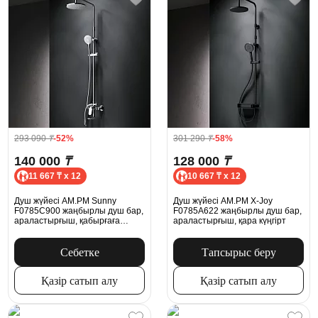
293 090
₸
-52%
301 290
₸
-58%
140 000
₸
128 000
₸
11 667 ₸ x 12
10 667 ₸ x 12
Душ жүйесі AM.PM Sunny
Душ жүйесі AM.PM X-Joy
F0785C900 жаңбырлы душ бар,
F0785A622 жаңбырлы душ бар,
араластырғыш, қабырғаға
араластырғыш, қара күңгірт
арналған шүмек, хром
Себетке
Тапсырыс беру
Қазір сатып алу
Қазір сатып алу