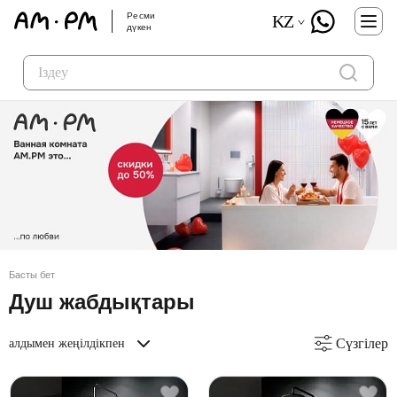
Ресми
KZ
дүкен
Басты бет
Душ жабдықтары
Сүзгілер
алдымен жеңілдікпен