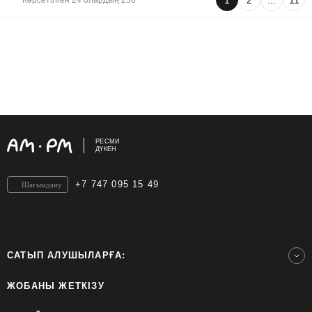
1
2
...
11
Көрсетілген 24 олардың 258
РЕСМИ
ДҮКЕН
+7 747 095 15 49
Шағымдану
САТЫП АЛУШЫЛАРҒА:
ЖОБАНЫ ЖЕТКІЗУ