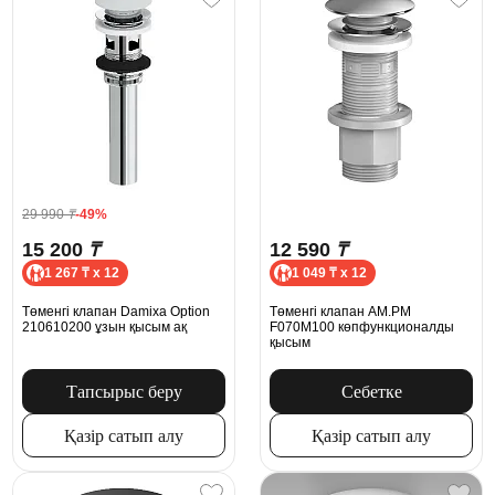
29 990
₸
-49%
15 200
₸
12 590
₸
1 267 ₸ x 12
1 049 ₸ x 12
Төменгі клапан Damixa Option
Төменгі клапан AM.PM
210610200 ұзын қысым ақ
F070M100 көпфункционалды
қысым
Тапсырыс беру
Себетке
Қазір сатып алу
Қазір сатып алу