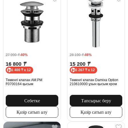
27 990
₸
-40%
28 190
₸
-46%
16 800
₸
15 200
₸
1 400 ₸ x 12
1 267 ₸ x 12
Төменгі клапан AM.PM
Төменгі клапан Damixa Option
F0700164 қысым
210610000 ұзын қысым хром
Себетке
Тапсырыс беру
Қазір сатып алу
Қазір сатып алу