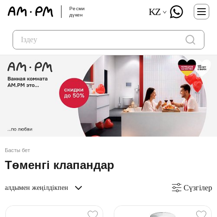
Ресми
KZ
дүкен
Басты бет
Төменгі клапандар
Сүзгілер
алдымен жеңілдікпен