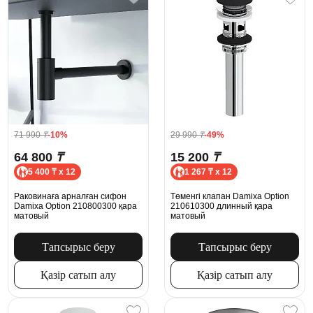
71 990
₸
-10%
29 990
₸
-49%
64 800
₸
15 200
₸
5 400 ₸ x 12
1 267 ₸ x 12
Раковинаға арналған сифон
Төменгі клапан Damixa Option
Damixa Option 210800300 қара
210610300 длинный қара
матовый
матовый
Тапсырыс беру
Тапсырыс беру
Қазір сатып алу
Қазір сатып алу