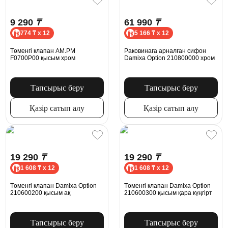
9 290
₸
61 990
₸
774 ₸ x 12
5 166 ₸ x 12
Төменгі клапан AM.PM
Раковинаға арналған сифон
F0700P00 қысым хром
Damixa Option 210800000 хром
Тапсырыс беру
Тапсырыс беру
Қазір сатып алу
Қазір сатып алу
19 290
₸
19 290
₸
1 608 ₸ x 12
1 608 ₸ x 12
Төменгі клапан Damixa Option
Төменгі клапан Damixa Option
210600200 қысым ақ
210600300 қысым қара күңгірт
Тапсырыс беру
Тапсырыс беру