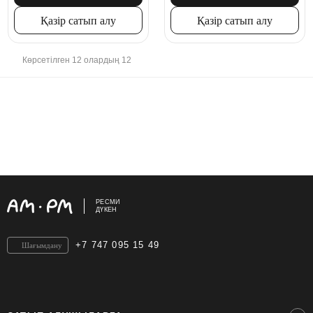
Қазір сатып алу
Қазір сатып алу
Көрсетілген 12 олардың 12
РЕСМИ
ДҮКЕН
+7 747 095 15 49
Шағымдану