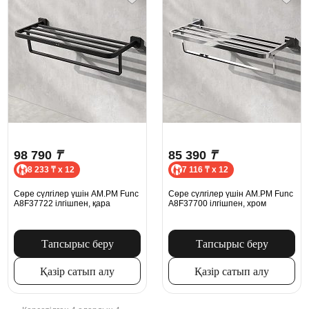
98 790
₸
85 390
₸
8 233 ₸ x 12
7 116 ₸ x 12
Сөре сүлгілер үшін AM.PM Func
Сөре сүлгілер үшін AM.PM Func
A8F37722 ілгішпен, қара
A8F37700 ілгішпен, хром
Тапсырыс беру
Тапсырыс беру
Қазір сатып алу
Қазір сатып алу