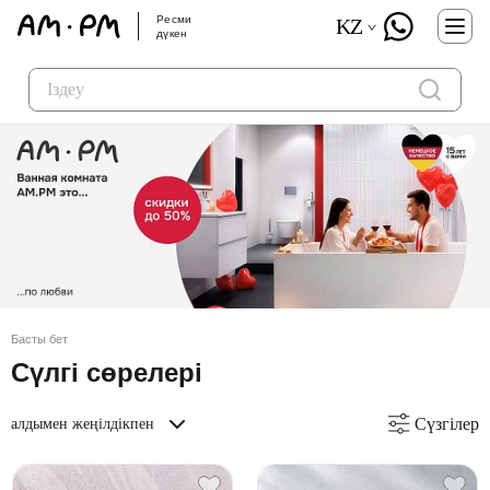
Ресми
KZ
дүкен
Басты бет
Сүлгі сөрелері
Сүзгілер
алдымен жеңілдікпен