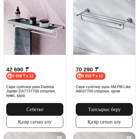
42 690
₸
70 290
₸
3 558 ₸ x 12
5 858 ₸ x 12
Сөре сүлгілер үшін Damixa
Сөре сүлгілер үшін AM.PM Like
Jupiter DA7737700 ілгішпен,
A8037700 ілгішпен, хром
күміс, қара
Себетке
Тапсырыс беру
Қазір сатып алу
Қазір сатып алу