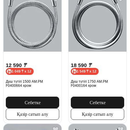
12 590
₸
18 590
₸
1 049 ₸ x 12
1 549 ₸ x 12
Душ түтігі 1500 AM.PM
Душ түтігі 1750 AM.PM
F0400664 хром
F0400164 хром
Себетке
Себетке
Қазір сатып алу
Қазір сатып алу