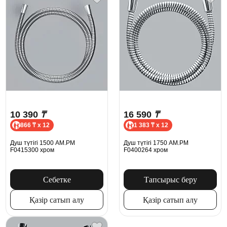
10 390
₸
16 590
₸
866 ₸ x 12
1 383 ₸ x 12
Душ түтігі 1500 AM.PM
Душ түтігі 1750 AM.PM
F0415300 хром
F0400264 хром
Себетке
Тапсырыс беру
Қазір сатып алу
Қазір сатып алу