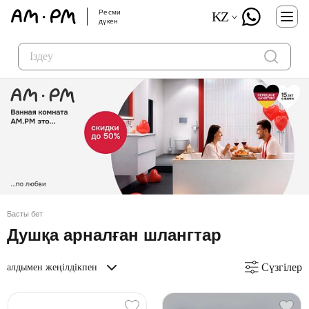
Ресми
KZ
дүкен
Басты бет
Душқа арналған шлангтар
Сүзгілер
алдымен жеңілдікпен