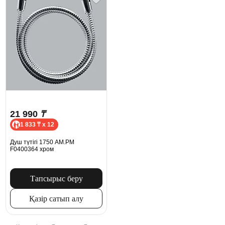
21 990
₸
1 833 ₸ x 12
Душ түтігі 1750 AM.PM
F0400364 хром
Тапсырыс беру
Қазір сатып алу