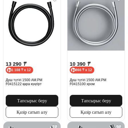
13 290
₸
10 390
₸
1 108 ₸ x 12
866 ₸ x 12
Душ түтігі 1500 AM.PM
Душ түтігі 1500 AM.PM
F0415122 қара күңгірт
F0415100 хром
Тапсырыс беру
Тапсырыс беру
Қазір сатып алу
Қазір сатып алу