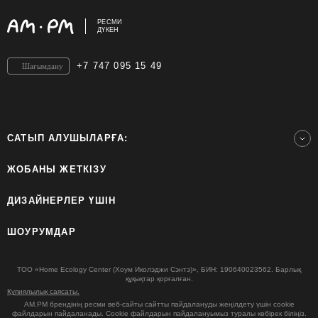
РЕСМИ
ДҮКЕН
+7 747 095 15 49
Шағымдану
САТЫП АЛУШЫЛАРҒА:
ЖОБАНЫ ЖЕТКІЗУ
ДИЗАЙНЕРЛЕР ҮШІН
ШОУРУМДАР
ТОО «Home Ecology Center (Хоум Иколэджи Сэнтэ)», БИН: 190640023562. Барлық
құқықтар қорғалған.
Құпиялылық саясаты.
AM.PM брендінің ресми веб-сайты сайтты пайдалануды жеңілдету үшін cookie
файлдарын пайдаланады. Cookie файлдарын пайдалануымыз туралы көбірек біліңіз.