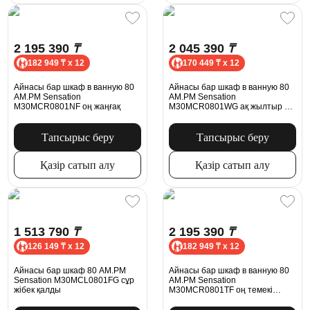
2 195 390
₸
2 045 390
₸
182 949 ₸ x 12
170 449 ₸ x 12
Айнасы бар шкаф в ванную 80
Айнасы бар шкаф в ванную 80
AM.PM Sensation
AM.PM Sensation
M30MCR0801NF оң жаңғақ
M30MCR0801WG ақ жылтыр оң
жақ
Тапсырыс беру
Тапсырыс беру
Қазір сатып алу
Қазір сатып алу
1 513 790
₸
2 195 390
₸
126 149 ₸ x 12
182 949 ₸ x 12
Айнасы бар шкаф 80 AM.PM
Айнасы бар шкаф в ванную 80
Sensation M30MCL0801FG сұр
AM.PM Sensation
жібек қалды
M30MCR0801TF оң темекі
емені