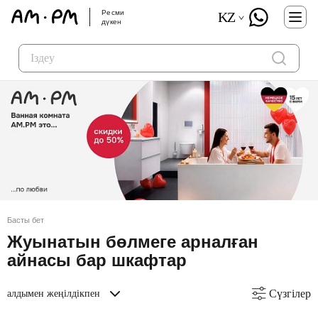
Ресми
KZ
дүкен
Басты бет
Жуынатын бөлмеге арналған
айнасы бар шкафтар
Сүзгілер
алдымен жеңілдікпен