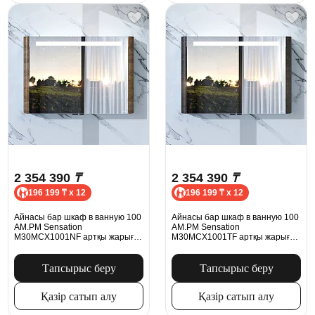
2 354 390
₸
2 354 390
₸
196 199 ₸ x 12
196 199 ₸ x 12
Айнасы бар шкаф в ванную 100
Айнасы бар шкаф в ванную 100
AM.PM Sensation
AM.PM Sensation
M30MCX1001NF артқы жарығы
M30MCX1001TF артқы жарығы
бар жаңғақ
бар темекі еменімен
Тапсырыс беру
Тапсырыс беру
Қазір сатып алу
Қазір сатып алу