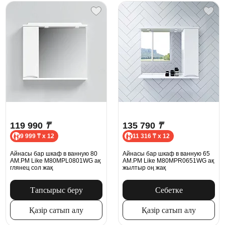
119 990
₸
135 790
₸
9 999 ₸ x 12
11 316 ₸ x 12
Айнасы бар шкаф в ванную 80
Айнасы бар шкаф в ванную 65
AM.PM Like M80MPL0801WG ақ
AM.PM Like M80MPR0651WG ақ
глянец сол жақ
жылтыр оң жақ
Тапсырыс беру
Себетке
Қазір сатып алу
Қазір сатып алу