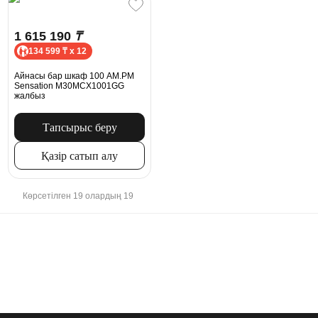
1 615 190
₸
134 599 ₸ x 12
Айнасы бар шкаф 100 AM.PM
Sensation M30MCX1001GG
жалбыз
Тапсырыс беру
Қазір сатып алу
Көрсетілген 19 олардың 19