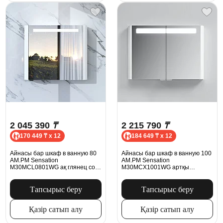
2 045 390
₸
2 215 790
₸
170 449 ₸ x 12
184 649 ₸ x 12
Айнасы бар шкаф в ванную 80
Айнасы бар шкаф в ванную 100
AM.PM Sensation
AM.PM Sensation
M30MCL0801WG ақ глянец сол
M30MCX1001WG артқы
жақ
жарықпен ақ жылтыр
Тапсырыс беру
Тапсырыс беру
Қазір сатып алу
Қазір сатып алу