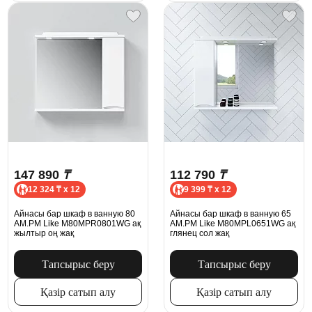
147 890
₸
112 790
₸
12 324 ₸ x 12
9 399 ₸ x 12
Айнасы бар шкаф в ванную 80
Айнасы бар шкаф в ванную 65
AM.PM Like M80MPR0801WG ақ
AM.PM Like M80MPL0651WG ақ
жылтыр оң жақ
глянец сол жақ
Тапсырыс беру
Тапсырыс беру
Қазір сатып алу
Қазір сатып алу