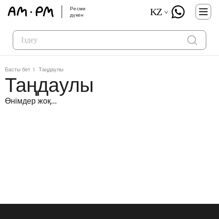
Ресми
KZ
дүкен
Басты бет
Таңдаулы
Таңдаулы
Өнімдер жоқ...