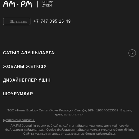
РЕСМИ
ДҮКЕН
+7 747 095 15 49
Шағымдану
САТЫП АЛУШЫЛАРҒА:
ЖОБАНЫ ЖЕТКІЗУ
ДИЗАЙНЕРЛЕР ҮШІН
ШОУРУМДАР
ТОО «Home Ecology Center (Хоум Иколэджи Сэнтэ)», БИН: 190640023562. Барлық
құқықтар қорғалған.
Құпиялылық саясаты.
AM.PM брендінің ресми веб-сайты сайтты пайдалануды жеңілдету үшін cookie
файлдарын пайдаланады. Cookie файлдарын пайдалануымыз туралы көбірек біліңіз.
Сайтта ұсынылған ақпарат ашық ұсыныс болып табылмайды.