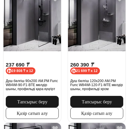
237 690
₸
260 390
₸
19 808 ₸ x 12
21 699 ₸ x 12
Душ бөлгіш 90x200 AM.PM Func
Душ бөлгіш 120x200 AM.PM
W84WI-90-F1-BTE мөлдір
Func W84WI-120-F1-MTE мөлдір
шыны, профильді қара күңгірт
шыны, профильді хром
Тапсырыс беру
Тапсырыс беру
Қазір сатып алу
Қазір сатып алу