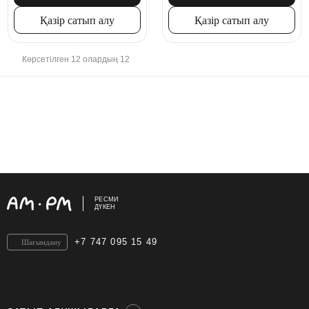
Қазір сатып алу
Қазір сатып алу
Көрсетілген 12 олардың 12
РЕСМИ
ДҮКЕН
+7 747 095 15 49
Шағымдану