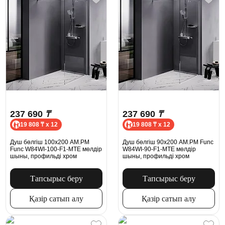
237 690
₸
237 690
₸
19 808 ₸ x 12
19 808 ₸ x 12
Душ бөлгіш 100x200 AM.PM
Душ бөлгіш 90x200 AM.PM Func
Func W84WI-100-F1-MTE мөлдір
W84WI-90-F1-MTE мөлдір
шыны, профильді хром
шыны, профильді хром
Тапсырыс беру
Тапсырыс беру
Қазір сатып алу
Қазір сатып алу