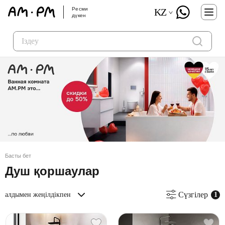
Ресми
KZ
дүкен
Басты бет
Душ қоршаулар
Сүзгілер
алдымен жеңілдікпен