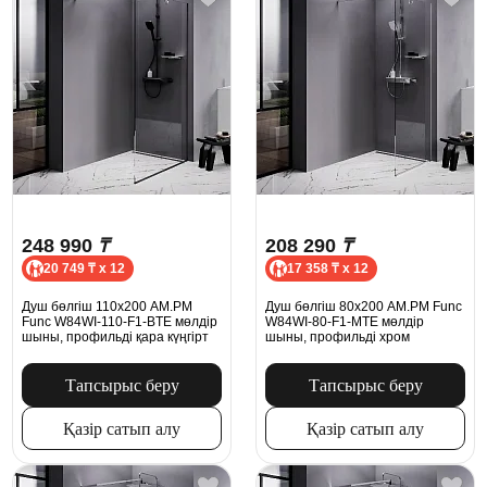
248 990
₸
208 290
₸
20 749 ₸ x 12
17 358 ₸ x 12
Душ бөлгіш 110x200 AM.PM
Душ бөлгіш 80x200 AM.PM Func
Func W84WI-110-F1-BTE мөлдір
W84WI-80-F1-MTE мөлдір
шыны, профильді қара күңгірт
шыны, профильді хром
Тапсырыс беру
Тапсырыс беру
Қазір сатып алу
Қазір сатып алу