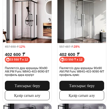
457 690
₸
-12%
557 487
₸
-28%
402 600
₸
402 600
₸
33 550 ₸ x 12
33 550 ₸ x 12
Паллетсіз душ қоршауы 90x90
Паллетсіз душ қоршауы 90x90
AM.PM Func W84G-403-9090-BT
AM.PM Func W84G-403-9090-MT
профиль қара күңгірт
профиль күміс
Тапсырыс беру
Тапсырыс беру
Қазір сатып алу
Қазір сатып алу