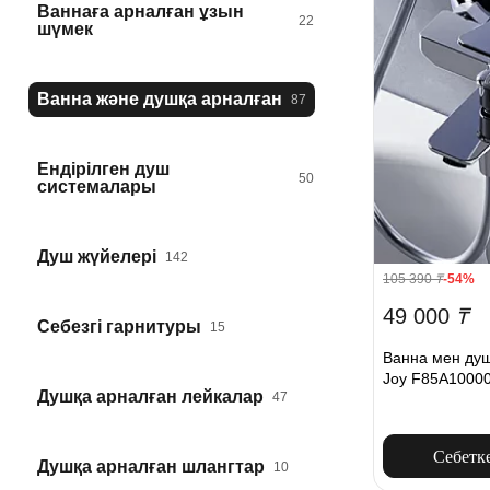
Ваннаға арналған ұзын
22
шүмек
Ванна және душқа арналған
87
Ендірілген душ
50
системалары
Душ жүйелері
142
105 390
₸
-54%
49 000
₸
Себезгі гарнитуры
15
Ванна мен душ
Joy F85A1000
Душқа арналған лейкалар
47
Себетк
Душқа арналған шлангтар
10