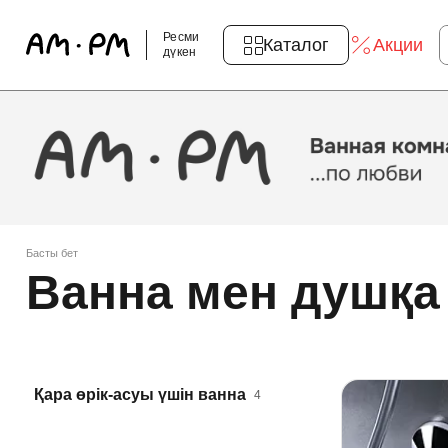
Ресми
Каталог
Акции
дүкен
Басты бет
Ванна мен душқа
Қара өрік-асуы үшін ванна
4