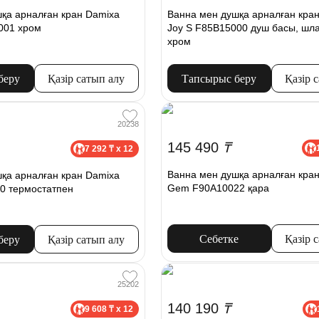
қа арналған кран Damixa
Ванна мен душқа арналған кра
0001 хром
Joy S F85B15000 душ басы, шла
хром
беру
Қазір сатып алу
Тапсырыс беру
Қазір 
20238
145 490
₸
7 292 ₸ x 12
Ванна мен душқа арналған кра
қа арналған кран Damixa
Gem F90A10022 қара
0 термостатпен
Себетке
Қазір 
беру
Қазір сатып алу
25202
140 190
₸
9 608 ₸ x 12