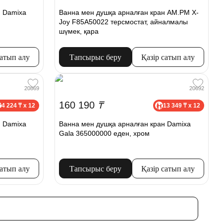
н Damixa
Ванна мен душқа арналған кран AM.PM X-
Joy F85A50022 терсмостат, айналмалы
шүмек, қара
сатып алу
Тапсырыс беру
Қазір сатып алу
20869
20692
160 190
₸
4 224 ₸ x 12
13 349 ₸ x 12
н Damixa
Ванна мен душқа арналған кран Damixa
Gala 365000000 еден, хром
сатып алу
Тапсырыс беру
Қазір сатып алу