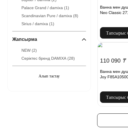
Ванна мен душ
Palace Grand / damixa (
1
)
Neo Classic 2
Scandinavian Pure / damixa (
8
)
Sirius / damixa (
1
)
Тапсырыс 
Жапсырма
NEW (
2
)
Серіктес бренд DAMIXA (
28
)
110 090
₸
Ванна мен душ
Joy F85A1050
Тапсырыс 