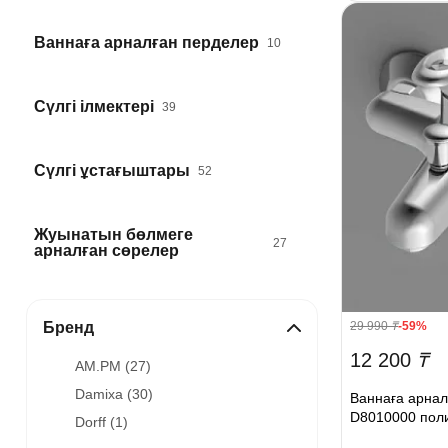
Ваннаға арналған перделер
10
Сүлгі ілмектері
39
Сүлгі ұстағыштары
52
Жуынатын бөлмеге
27
арналған сөрелер
29 990
₸
-59%
Бренд
12 200
₸
AM.PM (
27
)
Damixa (
30
)
Ваннаға арнал
D8010000 пол
Dorff (
1
)