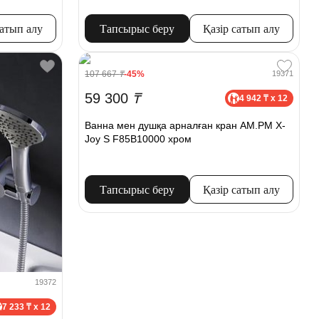
сатып алу
Тапсырыс беру
Қазір сатып алу
107 667
₸
-45%
19371
59 300
₸
4 942 ₸ x 12
Ванна мен душқа арналған кран AM.PM X-
Joy S F85B10000 хром
Тапсырыс беру
Қазір сатып алу
19372
7 233 ₸ x 12