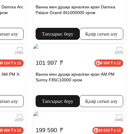
 Damixa Arc
Ванна мен душқа арналған кран Damixa
хром
Palace Grand 461000000 хром
сатып алу
Тапсырыс беру
Қазір сатып алу
19361
19378
101 997
₸
9 124 ₸ x 12
8 500 ₸ x 12
н AM.PM X-
Ванна мен душқа арналған кран AM.PM
Sunny F85C10000 хром
сатып алу
Тапсырыс беру
Қазір сатып алу
20237
28469
199 590
₸
5 666 ₸ x 12
16 633 ₸ x 12