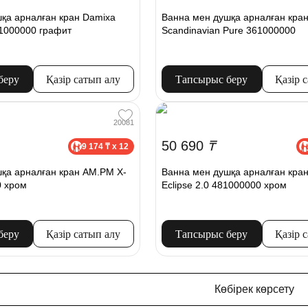
қа арналған кран Damixa
Ванна мен душқа арналған кра
71000000 графит
Scandinavian Pure 361000000
беру
Қазір сатып алу
Тапсырыс беру
Қазір 
20081
50 690
₸
9 174 ₸ x 12
қа арналған кран AM.PM X-
Ванна мен душқа арналған кра
0 хром
Eclipse 2.0 481000000 хром
беру
Қазір сатып алу
Тапсырыс беру
Қазір 
Көбірек көрсету