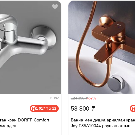
124 390
₸
-57%
19192
53 800
₸
1 017 ₸ x 12
ған кран DORFF Comfort
Ванна мен душқа арналған кра
имерден
Joy F85A10044 раушан алтын