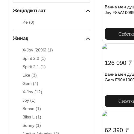
Ванна мен душ
Жеңілдікті зат
Joy F85A1009
Иә (
8
)
Себетк
Жинақ
X-Joy [2696] (
1
)
Spirit 2.0 (
1
)
126 090
₸
Spirit 2.1 (
1
)
Ванна мен ду
Like (
3
)
Gem F90A1000
Gem (
4
)
X-Joy (
12
)
Joy (
1
)
Себетк
Sense (
1
)
Bliss L (
1
)
Sunny (
1
)
62 390
₸
Jupiter / damixa (
2
)