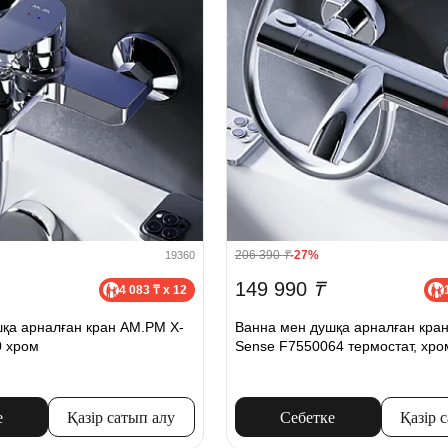
206 390
₸
-27%
19360
149 990
₸
4 083 ₸ x 12
қа арналған кран AM.PM X-
Ванна мен душқа арналған кра
0 хром
Sense F7550064 термостат, хро
е
Қазір сатып алу
Себетке
Қазір 