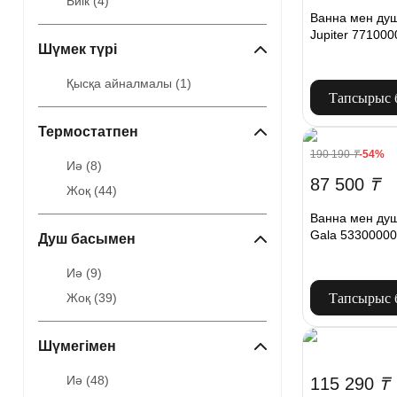
Биік (
4
)
Ванна мен душ
Jupiter 77100
Шүмек түрі
Қысқа айналмалы (
1
)
Тапсырыс 
Термостатпен
190 190
₸
-54%
Иә (
8
)
87 500
₸
Жоқ (
44
)
Ванна мен душ
Gala 53300000
Душ басымен
Иә (
9
)
Тапсырыс 
Жоқ (
39
)
Шүмегімен
Иә (
48
)
115 290
₸