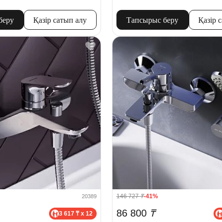
беру
Қазір сатып алу
Тапсырыс беру
Қазір 
146 727
₸
-41%
20389
86 800
₸
3 617 ₸ x 12