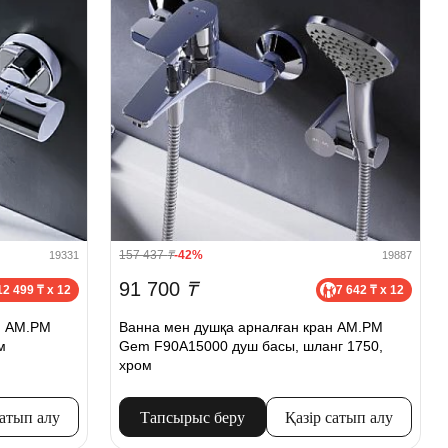
157 437
₸
-42%
19331
19887
91 700
₸
12 499 ₸ x 12
7 642 ₸ x 12
н AM.PM
Ванна мен душқа арналған кран AM.PM
м
Gem F90A15000 душ басы, шланг 1750,
хром
сатып алу
Тапсырыс беру
Қазір сатып алу