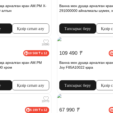
қа арналған кран AM.PM X-
Ванна мен душқа арналған кран
9 алтын
291000000 айналмалы шүмек, 
е
Қазір сатып алу
Тапсырыс беру
Қазір 
19390
109 490
₸
10 508 ₸ x 12
шқа арналған кран AM.PM
Ванна мен душқа арналған кра
0 хром
Joy F85A10022 қара
е
Қазір сатып алу
Тапсырыс беру
Қазір 
19770
67 990
₸
5 199 ₸ x 12