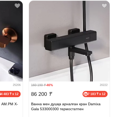
160 190
₸
-46%
25206
20222
86 200
₸
4 483 ₸ x 12
7 183 ₸ x 12
н AM.PM X-
Ванна мен душқа арналған кран Damixa
Gala 533000300 термостатпен