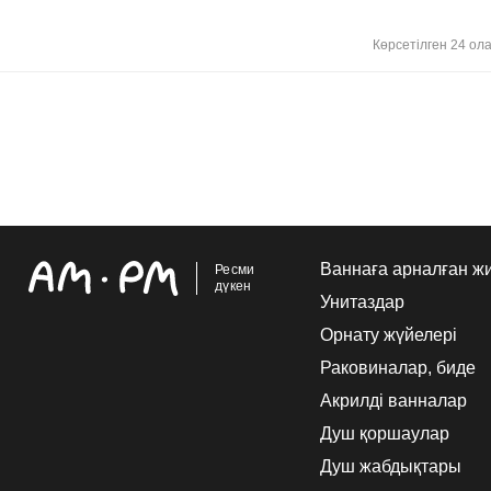
Көрсетілген 24 ол
Ваннаға арналған ж
Ресми
дүкен
Унитаздар
Орнату жүйелері
Раковиналар, биде
Акрилді ванналар
Душ қоршаулар
Душ жабдықтары