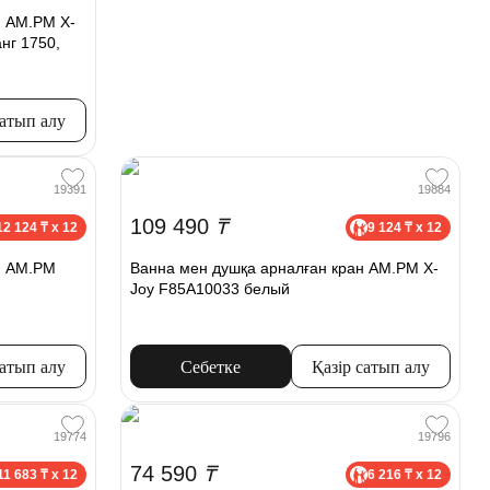
н AM.PM X-
нг 1750,
сатып алу
19391
19884
109 490
₸
12 124 ₸ x 12
9 124 ₸ x 12
н AM.PM
Ванна мен душқа арналған кран AM.PM X-
Joy F85A10033 белый
сатып алу
Себетке
Қазір сатып алу
19774
19796
74 590
₸
11 683 ₸ x 12
6 216 ₸ x 12