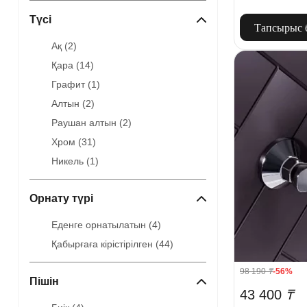
Түсі
Тапсырыс 
Ақ (
2
)
Қара (
14
)
Графит (
1
)
Алтын (
2
)
Раушан алтын (
2
)
Хром (
31
)
Никель (
1
)
Орнату түрі
Еденге орнатылатын (
4
)
Қабырғаға кірістірілген (
44
)
98 190
₸
-56%
Пішін
43 400
₸