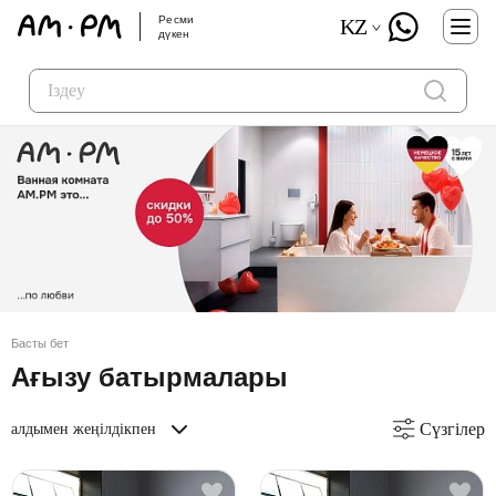
Ресми
KZ
дүкен
Басты бет
Ағызу батырмалары
Сүзгілер
алдымен жеңілдікпен