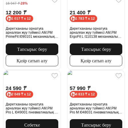
16 947
₸
-28%
12 200
₸
21 400
₸
1 017 ₸ x 12
1 783 ₸ x 12
Дәретхананы орнатуға
Дәретхананы орнатуға
арналған жуу түймесі AM.PM
арналған жуу түймесі AM.PM
PrimeFit I090101 механикалық
ErgoFit L I110138 механикалық
ақ жылтыр
қара күңгірт
Тапсырыс беру
Тапсырыс беру
Қазір сатып алу
Қазір сатып алу
24 590
₸
57 990
₸
2 049 ₸ x 12
4 833 ₸ x 12
Дәретхананы орнатуға
Дәретхананы орнатуға
арналған жуу түймесі AM.PM
арналған жуу түймесі AM.PM
Pro L I049001 пневматикалық ақ
Pro M I048031 пневматикалық
жылтыр
никель күңгірт
Себетке
Тапсырыс беру