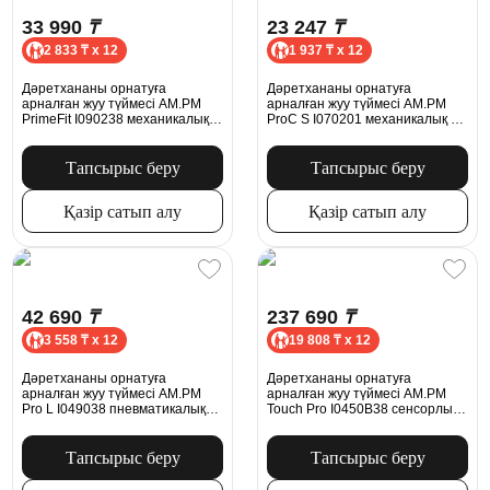
33 990
₸
23 247
₸
2 833 ₸ x 12
1 937 ₸ x 12
Дәретхананы орнатуға
Дәретхананы орнатуға
арналған жуу түймесі AM.PM
арналған жуу түймесі AM.PM
PrimeFit I090238 механикалық
ProC S I070201 механикалық ақ
қара күңгірт
жылтыр
Тапсырыс беру
Тапсырыс беру
Қазір сатып алу
Қазір сатып алу
42 690
₸
237 690
₸
3 558 ₸ x 12
19 808 ₸ x 12
Дәретхананы орнатуға
Дәретхананы орнатуға
арналған жуу түймесі AM.PM
арналған жуу түймесі AM.PM
Pro L I049038 пневматикалық
Touch Pro I0450B38 сенсорлы
қара күңгірт
қара жылтыр
Тапсырыс беру
Тапсырыс беру