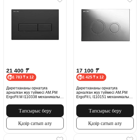
21 400
₸
17 100
₸
1 783 ₸ x 12
1 425 ₸ x 12
Дәретхананы орнатуға
Дәретхананы орнатуға
арналған жуу түймесі AM.PM
арналған жуу түймесі AM.PM
ErgoFit М I110338 механикалық
ErgoFit L I110151 механикалық
қара күңгірт
хром
Тапсырыс беру
Тапсырыс беру
Қазір сатып алу
Қазір сатып алу