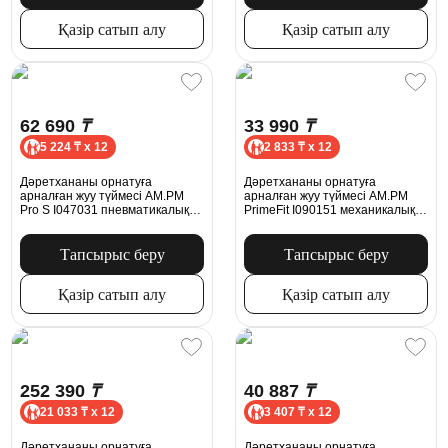
Қазір сатып алу
Қазір сатып алу
62 690
₸
33 990
₸
5 224 ₸ x 12
2 833 ₸ x 12
Дәретхананы орнатуға
Дәретхананы орнатуға
арналған жуу түймесі AM.PM
арналған жуу түймесі AM.PM
Pro S I047031 пневматикалық
PrimeFit I090151 механикалық
никель күңгірт
хром
Тапсырыс беру
Тапсырыс беру
Қазір сатып алу
Қазір сатып алу
252 390
₸
40 887
₸
21 033 ₸ x 12
3 407 ₸ x 12
Дәретхананы орнатуға
Дәретхананы орнатуға