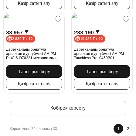
Қазір сатып алу
Қазір сатып алу
33 957
₸
233 190
₸
2 830 ₸ x 12
19 433 ₸ x 12
Дәретхананы орнатуға
Дәретхананы орнатуға
арналған жуу түймесі AM.PM
арналған жуу түймесі AM.PM
ProC S I070231 механикалық
Touchless Pro I0450B01
күміс
сенсорлы ақ
Тапсырыс беру
Тапсырыс беру
Қазір сатып алу
Қазір сатып алу
Көбірек көрсету
1
2
Көрсетілген 24 олардың 33