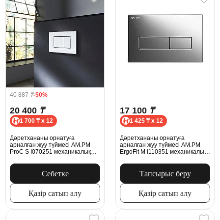
40 887
₸
-50%
20 400
₸
17 100
₸
1 700 ₸ x 12
1 425 ₸ x 12
Дәретхананы орнатуға
Дәретхананы орнатуға
арналған жуу түймесі AM.PM
арналған жуу түймесі AM.PM
ProC S I070251 механикалық
ErgoFit М I110351 механикалық
хром
хром
Себетке
Тапсырыс беру
Қазір сатып алу
Қазір сатып алу