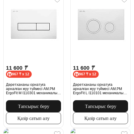
11 600
₸
11 600
₸
967 ₸ x 12
967 ₸ x 12
Дәретхананы орнатуға
Дәретхананы орнатуға
арналған жуу түймесі AM.PM
арналған жуу түймесі AM.PM
ErgoFit М I110301 механикалық
ErgoFit L I110101 механикалық
ақ жылтыр
ақ жылтыр
Тапсырыс беру
Тапсырыс беру
Қазір сатып алу
Қазір сатып алу