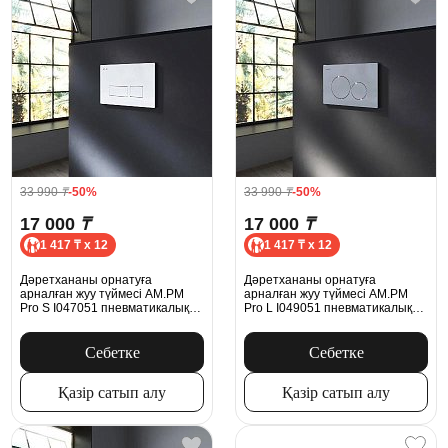
33 990
₸
-50%
33 990
₸
-50%
17 000
₸
17 000
₸
1 417 ₸ x 12
1 417 ₸ x 12
Дәретхананы орнатуға
Дәретхананы орнатуға
арналған жуу түймесі AM.PM
арналған жуу түймесі AM.PM
Pro S I047051 пневматикалық
Pro L I049051 пневматикалық
хром
хром
Себетке
Себетке
Қазір сатып алу
Қазір сатып алу