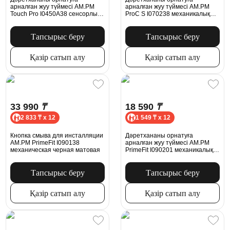
арналған жуу түймесі AM.PM
арналған жуу түймесі AM.PM
Touch Pro I0450A38 сенсорлы
ProC S I070238 механикалық
қара жылтыр
қара күңгірт
Тапсырыс беру
Тапсырыс беру
Қазір сатып алу
Қазір сатып алу
33 990
₸
18 590
₸
2 833 ₸ x 12
1 549 ₸ x 12
Кнопка смыва для инсталляции
Дәретхананы орнатуға
AM.PM PrimeFit I090138
арналған жуу түймесі AM.PM
механическая черная матовая
PrimeFit I090201 механикалық
ақ жылтыр
Тапсырыс беру
Тапсырыс беру
Қазір сатып алу
Қазір сатып алу