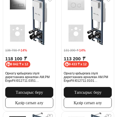
136 790
₸
-14%
131 390
₸
-14%
118 100
₸
113 200
₸
9 842 ₸ x 12
9 433 ₸ x 12
Орнату қабырғаға ілулі
Орнату қабырғаға ілулі
дәретханаға арналған AM.PM
дәретханаға арналған AM.PM
ErgoFit I012711.0351
ErgoFit I012711.0101
механикалық батырмасымен
механикалық батырмасымен
ErgoFit M, хром
ErgoFit L, ақ жылтыр
Тапсырыс беру
Тапсырыс беру
Қазір сатып алу
Қазір сатып алу