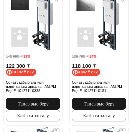
140 990
₸
-13%
136 790
₸
-14%
122 300
₸
118 100
₸
10 192 ₸ x 12
9 842 ₸ x 12
Орнату қабырғаға ілулі
Орнату қабырғаға ілулі
дәретханаға арналған AM.PM
дәретханаға арналған AM.PM
ErgoFit I012711.0338
ErgoFit I012711.0151
механикалық батырмасымен
батырмасымен ErgoFit L, хром
ErgoFit M, қара күңгірт
Тапсырыс беру
Тапсырыс беру
Қазір сатып алу
Қазір сатып алу