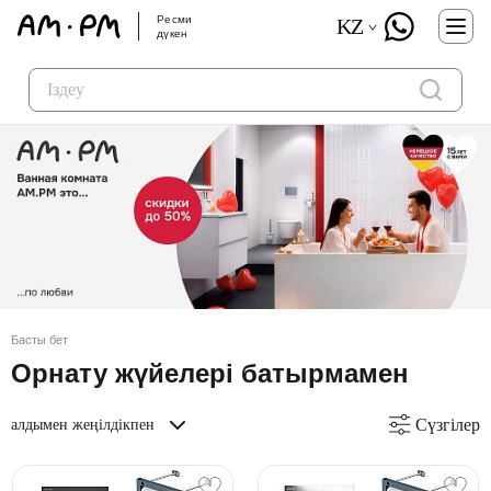
Ресми
KZ
дүкен
Басты бет
Орнату жүйелері батырмамен
Сүзгілер
алдымен жеңілдікпен