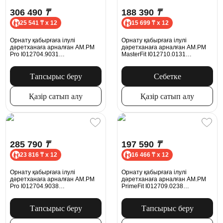
306 490
₸
188 390
₸
25 541 ₸ x 12
15 699 ₸ x 12
Орнату қабырғаға ілулі
Орнату қабырғаға ілулі
дәретханаға арналған AM.PM
дәретханаға арналған AM.PM
Pro I012704.9031
MasterFit I012710.0131
пневматикалық батырмасымен,
механикалық батырмасымен
никель күңгірт
ProC L, күміс
Тапсырыс беру
Себетке
Қазір сатып алу
Қазір сатып алу
285 790
₸
197 590
₸
23 816 ₸ x 12
16 466 ₸ x 12
Орнату қабырғаға ілулі
Орнату қабырғаға ілулі
дәретханаға арналған AM.PM
дәретханаға арналған AM.PM
Pro I012704.9038
PrimeFit I012709.0238
пневматикалық батырмасымен,
механикалық батырмасымен S,
қара күңгірт
қара күңгірт
Тапсырыс беру
Тапсырыс беру