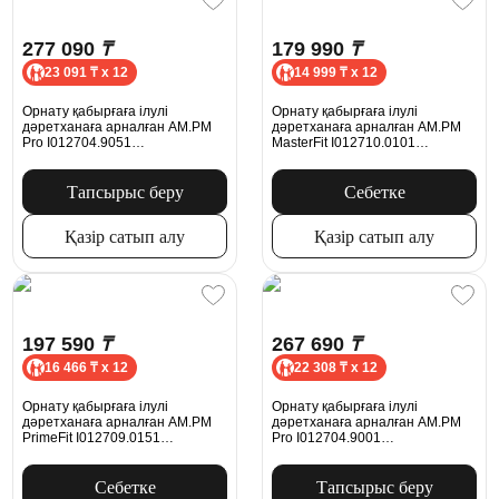
277 090
₸
179 990
₸
23 091 ₸ x 12
14 999 ₸ x 12
Орнату қабырғаға ілулі
Орнату қабырғаға ілулі
дәретханаға арналған AM.PM
дәретханаға арналған AM.PM
Pro I012704.9051
MasterFit I012710.0101
пневматикалық батырмасымен,
механикалық батырмасымен
хром
ProC L, ақ жылтыр
Тапсырыс беру
Себетке
Қазір сатып алу
Қазір сатып алу
197 590
₸
267 690
₸
16 466 ₸ x 12
22 308 ₸ x 12
Орнату қабырғаға ілулі
Орнату қабырғаға ілулі
дәретханаға арналған AM.PM
дәретханаға арналған AM.PM
PrimeFit I012709.0151
Pro I012704.9001
механикалық батырмасымен L,
пневматикалық батырмасымен,
хром
ақ жылтыр
Себетке
Тапсырыс беру