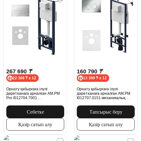
267 690
₸
160 790
₸
22 308 ₸ x 12
13 399 ₸ x 12
Орнату қабырғаға ілулі
Орнату қабырғаға ілулі
дәретханаға арналған AM.PM
дәретханаға арналған AM.PM
Pro I012704.7001
I012707.0151 механикалық
пневматикалық батырмасымен,
батырмасымен, хром
ақ жылтыр
Себетке
Тапсырыс беру
Қазір сатып алу
Қазір сатып алу