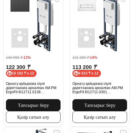
140 990
₸
-13%
131 390
₸
-14%
122 300
₸
113 200
₸
10 192 ₸ x 12
9 433 ₸ x 12
Орнату қабырғаға ілулі
Орнату қабырғаға ілулі
дәретханаға арналған AM.PM
дәретханаға арналған AM.PM
ErgoFit I012711.0138
ErgoFit I012711.0301
механикалық батырмасымен
механикалық батырмасымен
Ergofit M, қара күңгірт
ErgoFit M, ақ жылтыр
Тапсырыс беру
Тапсырыс беру
Қазір сатып алу
Қазір сатып алу