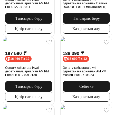
дәретханаға арналған AM.PM
дәретханаға арналған Damixa
Pro I012704.7031
DX00.I011.0101 механикалық
пневматикалық батырмасымен,
батырмасымен, ақ жылтыр
никель күңгірт
Тапсырыс беру
Тапсырыс беру
Қазір сатып алу
Қазір сатып алу
197 590
₸
188 390
₸
16 466 ₸ x 12
15 699 ₸ x 12
Орнату қабырғаға ілулі
Орнату қабырғаға ілулі
дәретханаға арналған AM.PM
дәретханаға арналған AM.PM
PrimeFit I012709.0138
MasterFit I012710.0231
механикалық батырмасымен L,
механикалық батырмасымен
қара күңгірт
ProC S, күміс
Тапсырыс беру
Себетке
Қазір сатып алу
Қазір сатып алу