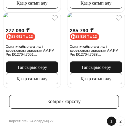
Қазір сатып алу
Қазір сатып алу
277 090
₸
285 790
₸
23 091 ₸ x 12
23 816 ₸ x 12
Орнату қабырғаға ілулі
Орнату қабырғаға ілулі
дәретханаға арналған AM.PM
дәретханаға арналған AM.PM
Pro I012704.7051
Pro I012704.7038
пневматикалық батырмасымен,
пневматикалық батырмасымен,
хром
қара күңгірт
Тапсырыс беру
Тапсырыс беру
Қазір сатып алу
Қазір сатып алу
Көбірек көрсету
1
2
Көрсетілген 24 олардың 27