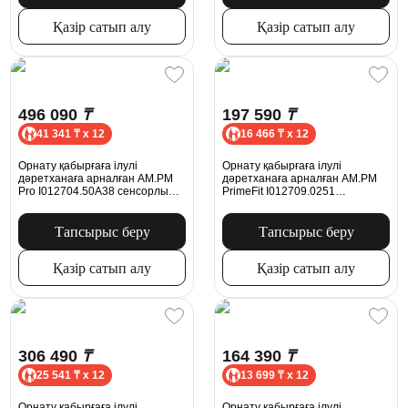
Қазір сатып алу
Қазір сатып алу
496 090
₸
197 590
₸
41 341 ₸ x 12
16 466 ₸ x 12
Орнату қабырғаға ілулі
Орнату қабырғаға ілулі
дәретханаға арналған AM.PM
дәретханаға арналған AM.PM
Pro I012704.50A38 сенсорлы
PrimeFit I012709.0251
батырмасымен, қара жылтыр
механикалық батырмасымен S,
хром
Тапсырыс беру
Тапсырыс беру
Қазір сатып алу
Қазір сатып алу
306 490
₸
164 390
₸
25 541 ₸ x 12
13 699 ₸ x 12
Орнату қабырғаға ілулі
Орнату қабырғаға ілулі