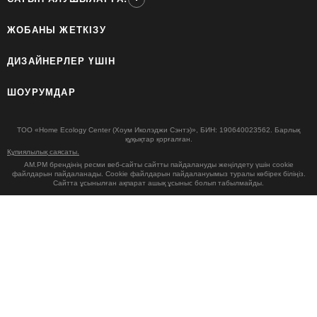
ЖОБАНЫ ЖЕТКІЗУ
ДИЗАЙНЕРЛЕР ҮШІН
ШОУРУМДАР
ТОО «Home Ecology Center (Хоум Иколэджи Сэнтэ)», БИН: 190640023562. Барлық
құқықтар қорғалған.
Құпиялылық саясаты.
AM.PM брендінің ресми веб-сайты сайтты пайдалануды жеңілдету үшін cookie
файлдарын пайдаланады. Cookie файлдарын пайдалануымыз туралы көбірек біліңіз.
Сайтта ұсынылған ақпарат ашық ұсыныс болып табылмайды.