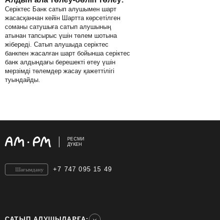
Серіктес Банк сатып алушымен шарт
жасасқаннан кейін Шартта көрсетілген
соманы сатушыға сатып алушының
атынан тапсырыс үшін төлем шотына
жібереді. Сатып алушыда серіктес
банкпен жасалған шарт бойынша серіктес
банк алдындағы берешекті өтеу үшін
мерзімді төлемдер жасау қажеттілігі
туындайды.
РЕСМИ
ДҮКЕН
+7 747 095 15 49
Шағымдану
САТЫП АЛУШЫЛАРҒА: