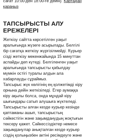
сағат 10:00-ден 18:00-ге дейін).
Картадан
қараңыз
ТАПСЫРЫСТЫ АЛУ
ЕРЕЖЕЛЕРІ
Жеткізу сайтта көрсетілген уақыт
аралығында жүзеге асырылады. Белгілі
бір сағатқа жеткізу жүргізілмейді. Курьер
сізді жеткізу мекенжайында 15 минуттан
аспайды деп күтеді. Белгіленген уақыт
аралығында тапсырысты қабылдау
мүмкін остігі туралы алдын ала
хабарлауды сұраймыз.
Тапсырыс жүк көлігінің ең қолжетімді кіру
орнына дейін жеткізіледі. Егер аумаққа
кіру ақылы болса, онда мұндай кіру
шығындары сатып алушыға жүктеледі.
Тапсырысты алған кезде курьер кезінде
қаптаманы ашып, тапсырыстың
сәйкестігін және зақымданудың жоқтығын
тексеру қажет. Сәйкессіздіктер немесе
зақымданулар анықталған кезде курьер
сіздің қолыңызбен актіні ресімдеуге және