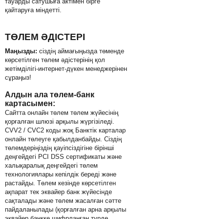
тауарды сатушыға актімен бірге
қайтаруға міндетті.
ТӨЛЕМ ӘДІСТЕРІ
Маңызды:
сіздің аймағыңызда төменде
көрсетілген төлем әдістерінің қол
жетімділігі-интернет-дүкен менеджерінен
сұраңыз!
Алдын ала төлем-банк
картасымен:
Сайтта онлайн төлем төлем жүйесінің
қорғалған шлюзі арқылы жүргізіледі.
CVV2 / CVC2 коды жоқ Банктік карталар
онлайн төлеуге қабылданбайды. Сіздің
төлемдеріңіздің қауіпсіздігіне бірінші
деңгейдегі PCI DSS сертификаты және
халықаралық деңгейдегі төлем
технологиялары кепілдік береді және
растайды. Төлем кезінде көрсетілген
ақпарат тек эквайер банк жүйесінде
сақталады және төлем жасалған сәтте
пайдаланылады (қорғалған арна арқылы
эквайер банкке шифрланған түрде