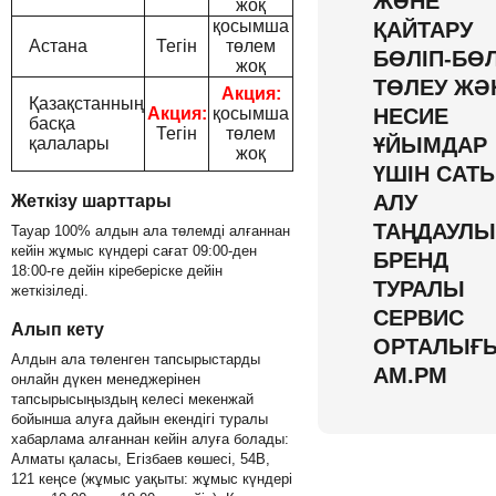
ЖӘНЕ
жоқ
қосымша
ҚАЙТАРУ
Астана
Тегін
төлем
БӨЛІП-БӨЛ
жоқ
ТӨЛЕУ ЖӘ
Акция:
Қазақстанның
Акция:
қосымша
НЕСИЕ
басқа
Тегін
төлем
ҰЙЫМДАР
қалалары
жоқ
ҮШІН САТ
АЛУ
Жеткізу шарттары
ТАҢДАУЛЫ
Тауар 100% алдын ала төлемді алғаннан
кейін жұмыс күндері сағат 09:00-ден
БРЕНД
18:00-ге дейін кіреберіске дейін
ТУРАЛЫ
жеткізіледі.
СЕРВИС
Алып кету
ОРТАЛЫҒ
Алдын ала төленген тапсырыстарды
AM.PM
онлайн дүкен менеджерінен
тапсырысыңыздың келесі мекенжай
бойынша алуға дайын екендігі туралы
хабарлама алғаннан кейін алуға болады:
Алматы қаласы, Егізбаев көшесі, 54B,
121 кеңсе (жұмыс уақыты: жұмыс күндері