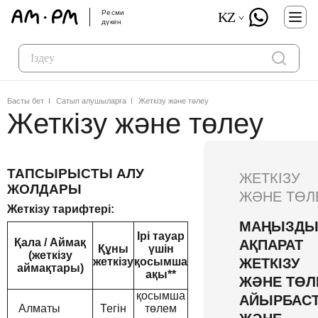
Ресми
KZ
дүкен
Басты бет
Сатып алушыларға
Жеткізу және төлеу
Жеткізу және төлеу
ТАПСЫРЫСТЫ АЛУ
ЖЕТКІЗУ
ЖОЛДАРЫ
ЖӘНЕ ТӨЛ
Жеткізу тарифтері:
МАҢЫЗД
Ірі тауар
Қала / Аймақ
АҚПАРАТ
Құны
үшін
(жеткізу
жеткізу
қосымша
ЖЕТКІЗУ
аймақтары)
ақы**
ЖӘНЕ ТӨЛ
қосымша
АЙЫРБАСТ
Алматы
Тегін
төлем