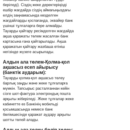
беріледі). Сіздің жеке деректеріңізді
ешбір жағдайда сіздің аймағыңыздағы
елдің заңнамасында көзделген
жағдайларды қоспағанда, эквайер банк
үшінші тұлғаларға бере алмайды.
Тауарды қайтару ресімделген жағдайда
ақша қаражаты төлем жасалған банк
картасына ғана қайтарылады. Ақша
қаражатын қайтару жазбаша өтініш
негізінде жүзеге асырылады.
Алдын ала төлем-Қолма-қол
ақшасыз есеп айырысу
(банктік аударым):
Тауарды қолма-қол ақшасыз төлеу
барлық заңды және жеке тұлғаларға
мүмкін. Тапсырыс расталғаннан кейін
сізге шот-фактура электрондық пошта
арқылы жіберіледі. Жеке тұлғалар жеке
кабинетте өз Банкінің мобильді
қосымшасында немесе банк
бөлімшесінде қаражат аудару арқылы
шотты төлей алады.
Алдын ала төлеу-бөліп төлеу: