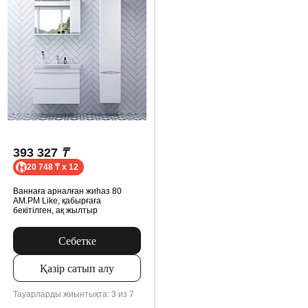
393 327
₸
20 748 ₸ x 12
Ваннаға арналған жиһаз 80
AM.PM Like, қабырғаға
бекітілген, ақ жылтыр
Себетке
Қазір сатып алу
Тауарларды жиынтықта: 3 из 7