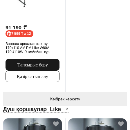
91 190
₸
7 599 ₸ x 12
Ваннаға арналған жақтау
170x110 AM.PM Like W80A-
170U110W-R әмбебап, сұр
Тапсырыс беру
Қазір сатып алу
Көбірек көрсету
Душ қоршаулар
Like