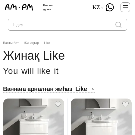
Ресми
KZ
дүкен
Басты бет
Жинақтар
Like
Жинақ Like
You will like it
Ваннаға арналған жиһаз
Like