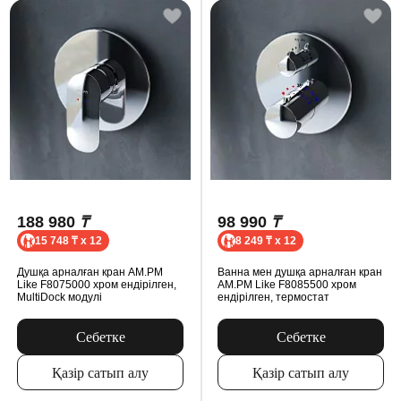
188 980
₸
98 990
₸
15 748 ₸ x 12
8 249 ₸ x 12
Душқа арналған кран AM.PM
Ванна мен душқа арналған кран
Like F8075000 хром ендірілген,
AM.PM Like F8085500 хром
MultiDock модулі
ендірілген, термостат
Себетке
Себетке
Қазір сатып алу
Қазір сатып алу