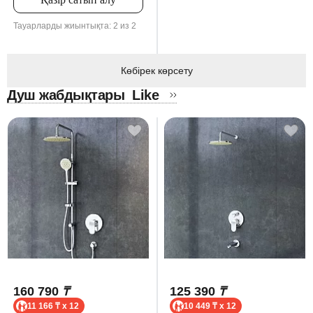
Тауарларды жиынтықта: 2 из 2
Көбірек көрсету
Душ жабдықтары
Like
160 790
₸
125 390
₸
11 166 ₸ x 12
10 449 ₸ x 12