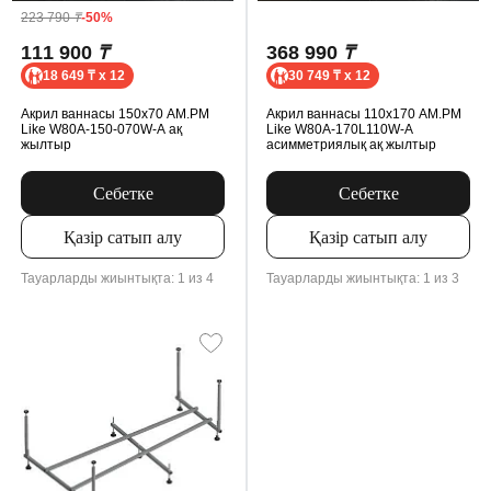
223 790
₸
-50%
111 900
₸
368 990
₸
18 649 ₸ x 12
30 749 ₸ x 12
Акрил ваннасы 150x70 AM.PM
Акрил ваннасы 110x170 AM.PM
Like W80A-150-070W-A ақ
Like W80A-170L110W-A
жылтыр
асимметриялық ақ жылтыр
Себетке
Себетке
Қазір сатып алу
Қазір сатып алу
Тауарларды жиынтықта: 1 из 4
Тауарларды жиынтықта: 1 из 3