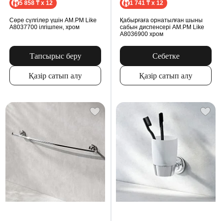
5 858 ₸ x 12
1 741 ₸ x 12
Сөре сүлгілер үшін AM.PM Like
Қабырғаға орнатылған шыны
A8037700 ілгішпен, хром
сабын диспенсері AM.PM Like
A8036900 хром
Тапсырыс беру
Себетке
Қазір сатып алу
Қазір сатып алу