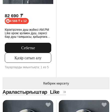
82 690
₸
4 566 ₸ x 12
Кіріктірілген душ жүйесі AM.PM
Like хром: қолмен душ, сөресі
бар душ таяқшасы, қабырғаға
арналған шүмек, MultiDock
модулі
Себетке
Қазір сатып алу
Тауарларды жиынтықта: 1 из 5
Көбірек көрсету
Араластырғыштар
Like