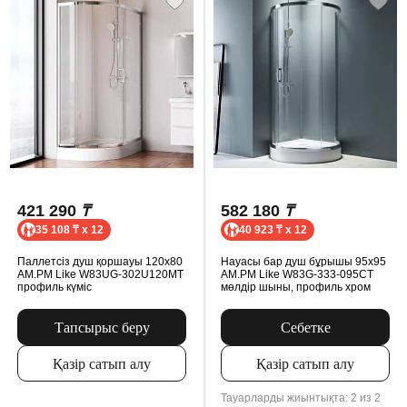
421 290
₸
582 180
₸
35 108 ₸ x 12
40 923 ₸ x 12
Паллетсіз душ қоршауы 120x80
Науасы бар душ бұрышы 95x95
AM.PM Like W83UG-302U120MT
AM.PM Like W83G-333-095CT
профиль күміс
мөлдір шыны, профиль хром
Тапсырыс беру
Себетке
Қазір сатып алу
Қазір сатып алу
Тауарларды жиынтықта: 2 из 2