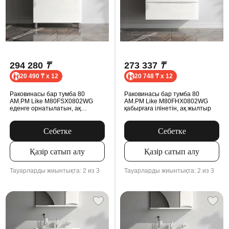
294 280
₸
273 337
₸
20 490 ₸ x 12
20 748 ₸ x 12
Раковинасы бар тумба 80
Раковинасы бар тумба 80
AM.PM Like M80FSX0802WG
AM.PM Like M80FHX0802WG
еденге орнатылатын, ақ
қабырғаға ілінетін, ақ жылтыр
жылтыр
Себетке
Себетке
Қазір сатып алу
Қазір сатып алу
Тауарларды жиынтықта: 2 из 3
Тауарларды жиынтықта: 2 из 3