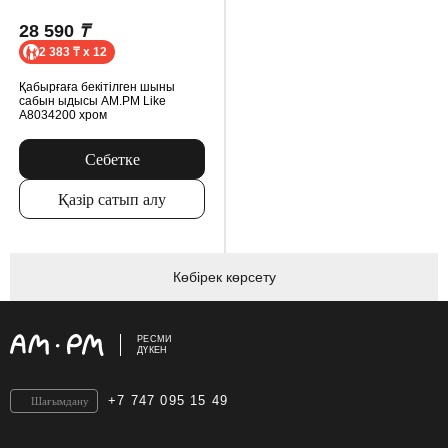
28 590
₸
2 383 ₸ x 12
Қабырғаға бекітілген шыны
сабын ыдысы AM.PM Like
A8034200 хром
Себетке
Қазір сатып алу
Көбірек көрсету
РЕСМИ
ДҮКЕН
+7 747 095 15 49
Шағымдану