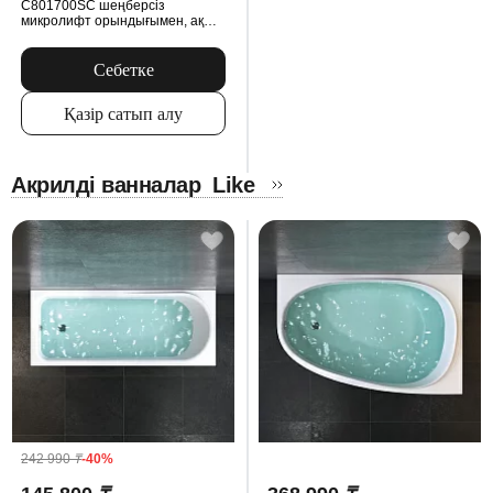
C801700SC шеңберсіз
микролифт орындығымен, ақ
түсті
Себетке
Қазір сатып алу
Акрилді ванналар
Like
242 990
₸
-40%