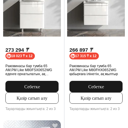
273 294
₸
266 897
₸
18 023 ₸ x 12
17 315 ₸ x 12
Раковинасы бар тумба 65
Раковинасы бар тумба 65
AM.PM Like M80FSX0652WG
AM.PM Like M80FHX0652WG
еденге орнатылатын, ақ
қабырғаға ілінетін, ақ жылтыр
жылтыр
Себетке
Себетке
Қазір сатып алу
Қазір сатып алу
Тауарларды жиынтықта: 2 из 3
Тауарларды жиынтықта: 2 из 3