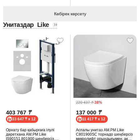
Көбірек көрсету
Унитаздар
Like
220 437
₸
-38%
403 767
₸
137 000
₸
33 647 ₸ x 12
11 417 ₸ x 12
Орнату бар қабырғаға ілулі
Аспалы унитаз AM.PM Like
дәретхана AM.PM Like
C801900SC торнадо шеңберсіз
IS90151.801900 шеңберсіз,
микролифт орындығымен, ақ