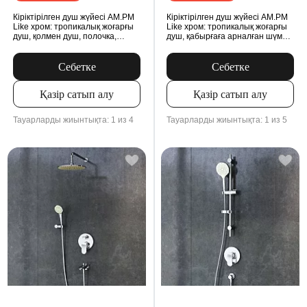
Кіріктірілген душ жүйесі AM.PM
Кіріктірілген душ жүйесі AM.PM
Like хром: тропикалық жоғарғы
Like хром: тропикалық жоғарғы
душ, қолмен душ, полочка,
душ, қабырғаға арналған шүмек,
MultiDock модулі
MultiDock модулі
Себетке
Себетке
Қазір сатып алу
Қазір сатып алу
Тауарларды жиынтықта: 1 из 4
Тауарларды жиынтықта: 1 из 5