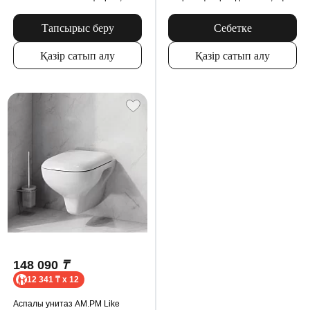
микролифт орындығымен,
түсті
механикалық батырмасымен, ақ
түсті
Тапсырыс беру
Себетке
Қазір сатып алу
Қазір сатып алу
148 090
₸
12 341 ₸ x 12
Аспалы унитаз AM.PM Like