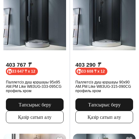
403 767
₸
403 290
₸
33 647 ₸ x 12
33 608 ₸ x 12
Паллетсіз душ қоршауы 95x95
Паллетсіз душ қоршауы 90x90
AM.PM Like W83UG-333-095CG
AM.PM Like W83UG-315-090CG
профиль хром
профиль хром
Тапсырыс беру
Тапсырыс беру
Қазір сатып алу
Қазір сатып алу