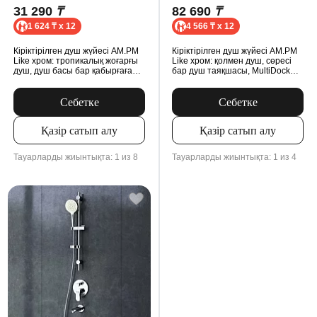
31 290
₸
82 690
₸
1 624 ₸ x 12
4 566 ₸ x 12
Кіріктірілген душ жүйесі AM.PM
Кіріктірілген душ жүйесі AM.PM
Like хром: тропикалық жоғарғы
Like хром: қолмен душ, сөресі
душ, душ басы бар қабырғаға
бар душ таяқшасы, MultiDock
арналған шүмек, MultiDock
модулі
модулі
Себетке
Себетке
Қазір сатып алу
Қазір сатып алу
Тауарларды жиынтықта: 1 из 8
Тауарларды жиынтықта: 1 из 4