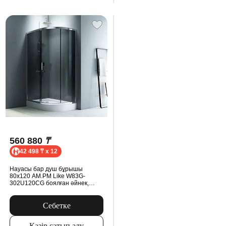
560 880
₸
42 498 ₸ x 12
Науасы бар душ бұрышы
80x120 AM.PM Like W83G-
302U120CG боялған әйнек,
профиль хром
Себетке
Қазір сатып алу