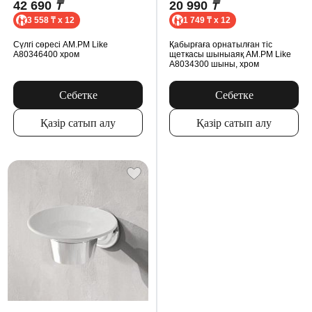
42 690
₸
20 990
₸
3 558 ₸ x 12
1 749 ₸ x 12
Сүлгі сөресі AM.PM Like
Қабырғаға орнатылған тіс
A80346400 хром
щеткасы шыныаяқ AM.PM Like
A8034300 шыны, хром
Себетке
Себетке
Қазір сатып алу
Қазір сатып алу