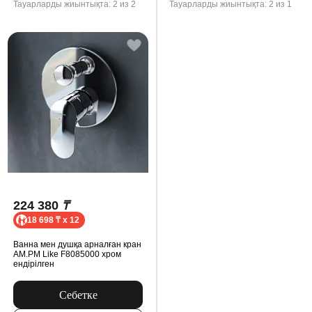
Тауарларды жиынтықта: 2 из 2
Тауарларды жиынтықта: 2 из 1
224 380
₸
18 698 ₸ x 12
Ванна мен душқа арналған кран
AM.PM Like F8085000 хром
ендірілген
Себетке