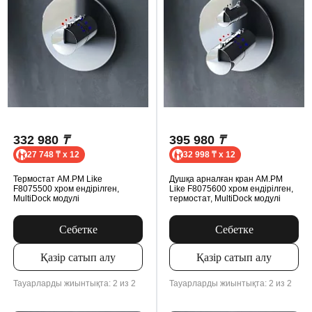
332 980
₸
395 980
₸
27 748 ₸ x 12
32 998 ₸ x 12
Термостат AM.PM Like
Душқа арналған кран AM.PM
F8075500 хром ендірілген,
Like F8075600 хром ендірілген,
MultiDock модулі
термостат, MultiDock модулі
Себетке
Себетке
Қазір сатып алу
Қазір сатып алу
Тауарларды жиынтықта: 2 из 2
Тауарларды жиынтықта: 2 из 2