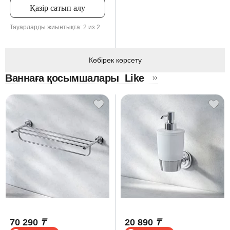
Қазір сатып алу
Тауарларды жиынтықта: 2 из 2
Көбірек көрсету
Ваннаға қосымшалары
Like
70 290
₸
20 890
₸