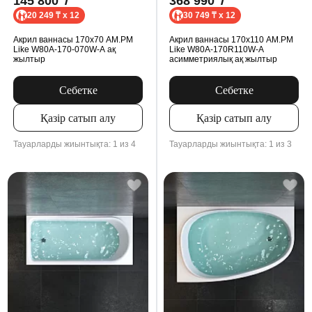
145 800
₸
368 990
₸
20 249 ₸ x 12
30 749 ₸ x 12
Акрил ваннасы 170x70 AM.PM
Акрил ваннасы 170x110 AM.PM
Like W80A-170-070W-A ақ
Like W80A-170R110W-A
жылтыр
асимметриялық ақ жылтыр
Себетке
Себетке
Қазір сатып алу
Қазір сатып алу
Тауарларды жиынтықта: 1 из 4
Тауарларды жиынтықта: 1 из 3