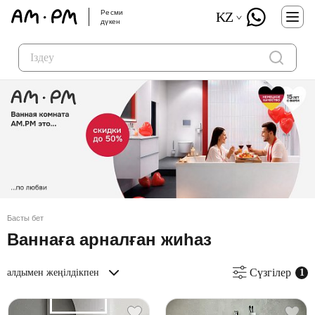
Ресми
KZ
дүкен
Басты бет
Ваннаға арналған жиһаз
Сүзгілер
алдымен жеңілдікпен