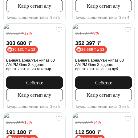
Қазір сатып алу
Қазір сатып алу
Тауарларды жиынтықта: 3 из 5
Тауарларды жиынтықта: 3 из 4
390 617
₸
-22%
381 797
₸
-8%
303 680
₸
352 397
₸
30 131 ₸ x 12
29 689 ₸ x 12
Ваннаға арналған жиһаз 60
Ваннаға арналған жиһаз 60
AM.PM Gem S, еденге
AM.PM Gem S, еденге
орнатылатын, ақ жылтыр
орнатылатын, ашық дуб
Себетке
Себетке
Қазір сатып алу
Қазір сатып алу
Тауарларды жиынтықта: 3 из 5
Тауарларды жиынтықта: 3 из 5
220 580
₸
-13%
170 037
₸
-34%
191 180
₸
112 500
₸