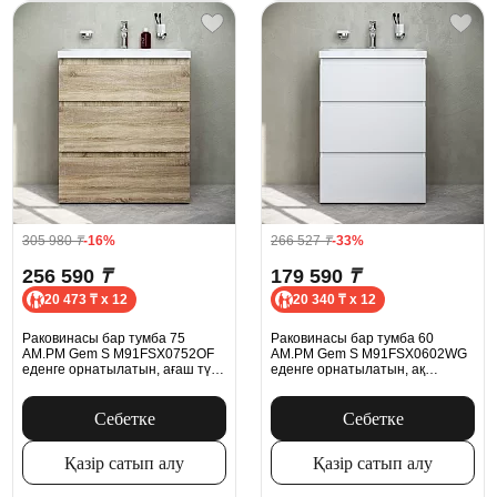
305 980
₸
-16%
266 527
₸
-33%
256 590
₸
179 590
₸
20 473 ₸ x 12
20 340 ₸ x 12
Раковинасы бар тумба 75
Раковинасы бар тумба 60
AM.PM Gem S M91FSX0752OF
AM.PM Gem S M91FSX0602WG
еденге орнатылатын, ағаш түсі,
еденге орнатылатын, ақ
ашық емен
жылтыр
Себетке
Себетке
Қазір сатып алу
Қазір сатып алу