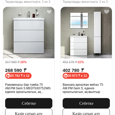
Тауарларды жиынтықта: 2 из 3
Тауарларды жиынтықта: 2 из 3
317 980
₸
-16%
452 170
₸
-11%
268 590
₸
402 780
₸
20 782 ₸ x 12
30 973 ₸ x 12
Раковинасы бар тумба 75
Ваннаға арналған жиһаз 75
AM.PM Gem S M91FSX0752WG
AM.PM Gem S, еденге
еденге орнатылатын, ақ
орнатылатын, ақ жылтыр
жылтыр
Себетке
Себетке
Қазір сатып алу
Қазір сатып алу