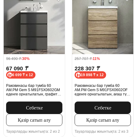
96 490
₸
-30%
257 707
₸
-11%
67 090
₸
228 307
₸
6 699 ₸ x 12
19 898 ₸ x 12
Раковинасы бар тумба 60
Раковинасы бар тумба 60
AM.PM Gem S M91FSX0602GM
AM.PM Gem S M91FSX0602OF
еденге орнатылатын, графит
еденге орнатылатын, ағаш түсі,
күңгірт
ашық емен
Себетке
Себетке
Қазір сатып алу
Қазір сатып алу
Тауарларды жиынтықта: 2 из 2
Тауарларды жиынтықта: 2 из 3