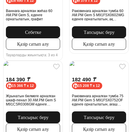
16 490 ₸ x 12
9 375 ₸ x 12
Ваннаға арналған жиһаз 60
Раковинаға арналған тумба 60
AM.PM Gem S, еденге
AM.PM Gem S M91FSX0602WG
орнатылатын, графит
еденге орнатылатын, ақ
жылтыр
Себетке
Тапсырыс беру
Қазір сатып алу
Қазір сатып алу
Тауарларды жиынтықта: 3 из 4
184 390
₸
182 490
₸
15 366 ₸ x 12
15 208 ₸ x 12
Жуынатын бөлмеге арналған
Раковинаға арналған тумба 75
шкаф-пенал 30 AM.PM Gem S
AM.PM Gem S M91FSX0752OF
M91CSR0306GM еденге
еденге орнатылатын, ағаш
қойылатын графит оң жақ
әсері, жеңіл емен
Тапсырыс беру
Тапсырыс беру
Қазір сатып алу
Қазір сатып алу