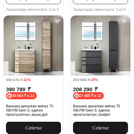
Тауарларды жиынтықта: 2 из 3
Тауарларды жиынтықта: 3 из 5
440 170
₸
-11%
257 680
₸
-19%
390 780
₸
208 290
₸
30 664 ₸ x 12
17 465 ₸ x 12
Ваннаға арналған жиһаз 75
Ваннаға арналған жиһаз 75
AM.PM Gem S, еденге
AM.PM Gem S, еденге
орнатылатын, ашық дуб
орнатылатын, графит
Себетке
Себетке