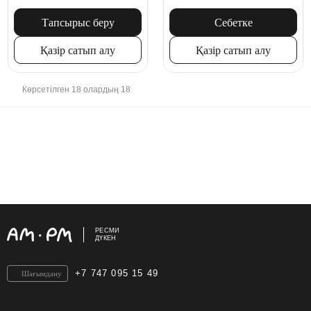
қойылатын ашық дуб оң жақ
әсері, жеңіл емен
Тапсырыс беру
Себетке
Қазір сатып алу
Қазір сатып алу
Көрсетілген 18 олардың 18
РЕСМИ
ДҮКЕН
+7 747 095 15 49
Шағымдану