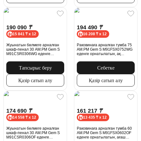
190 090
₸
194 490
₸
15 841 ₸ x 12
16 208 ₸ x 12
Жуынатын бөлмеге арналған
Раковинаға арналған тумба 75
шкаф-пенал 30 AM.PM Gem S
AM.PM Gem S M91FSX0752WG
M91CSR0306WG еденге
еденге орнатылатын, ақ
қойылатын ақ жылтыр оң жақ
жылтыр
Тапсырыс беру
Себетке
Қазір сатып алу
Қазір сатып алу
174 690
₸
161 217
₸
14 558 ₸ x 12
13 435 ₸ x 12
Жуынатын бөлмеге арналған
Раковинаға арналған тумба 60
шкаф-пенал 30 AM.PM Gem S
AM.PM Gem S M91FSX0602OF
M91CSR0306OF еденге
еденге орнатылатын, ағаш