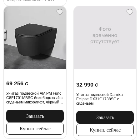
Товаров в комплекте: 2 из 2
69 256
c
32 990
c
Унитаз подвесной AM.PM Func
Унитаз подвесной Damixa
C8F1701MBSC безободковый с
Eclipse DX31C1738SC с
сиденьем микролифт, чёрный
сиденьем
матовый
Заказать
Заказать
Купить сейчас
Купить сейчас