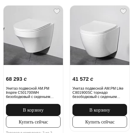
68 293
c
41 572
c
Унитаз подвесной AM.PM
Унитаз подвесной AM.PM Like
Inspire C501700WH
C801900SC торнадо
безободковый с сиденьем
безободковый с сиденьем
микролифт, белый
микролифт, белый
В корзину
В корзину
Купить сейчас
Купить сейчас