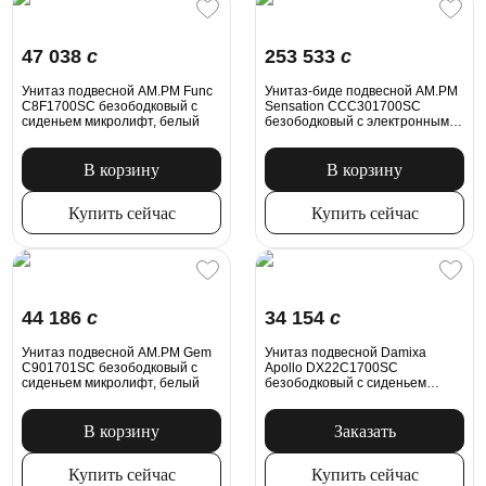
47 038
c
253 533
c
Унитаз подвесной AM.PM Func
Унитаз-биде подвесной AM.PM
C8F1700SC безободковый с
Sensation CCC301700SC
сиденьем микролифт, белый
безободковый с электронным
управлением, белый
В корзину
В корзину
Купить сейчас
Купить сейчас
44 186
c
34 154
c
Унитаз подвесной AM.PM Gem
Унитаз подвесной Damixa
C901701SC безободковый с
Apollo DX22C1700SC
сиденьем микролифт, белый
безободковый с сиденьем
микролифт, белый
В корзину
Заказать
Купить сейчас
Купить сейчас