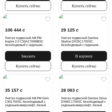
Купить сейчас
Купить сейчас
106 444
c
29 125
c
Унитаз подвесной AM.PM
Унитаз подвесной Damixa
Inspire 2.0 C50A1700MBSC
Skyline DX35C1700SC
безободковый с сиденьем
безободковый с сиденьем
микролифт, черный матовый
микролифт, белый
Заказать
В корзину
Купить сейчас
Купить сейчас
35 157
c
28 063
c
Унитаз подвесной AM.PM Gem
Унитаз подвесной Damixa Sirius
C901700SC безободковый с
DX86C1700SC безободковый с
сиденьем микролифт, белый
сиденьем микролифт, белый