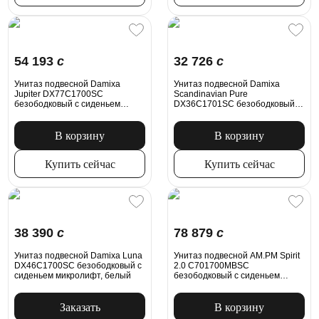
54 193
c
32 726
c
Унитаз подвесной Damixa
Унитаз подвесной Damixa
Jupiter DX77C1700SC
Scandinavian Pure
безободковый с сиденьем
DX36C1701SC безободковый с
микролифт, белый
сиденьем микролифт, белый
В корзину
В корзину
Купить сейчас
Купить сейчас
38 390
c
78 879
c
Унитаз подвесной Damixa Luna
Унитаз подвесной AM.PM Spirit
DX46C1700SC безободковый с
2.0 C701700MBSC
сиденьем микролифт, белый
безободковый с сиденьем
микролифт, черный матовый
Заказать
В корзину