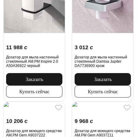
11 988
c
3 012
c
Дозатор для мыла настенный
Дозатор для мыла настенный
стеклянный AM.PM Inspire 2.0
стеклянный Damixa Jupiter
A50A36922 черный
DA7736900 хром
Заказать
Заказать
Купить сейчас
Купить сейчас
10 206
c
9 968
c
Дозатор для моющего средства
Дозатор для моющего средства
AM.PM Gem A9037222
AM.PM Gem A9037211