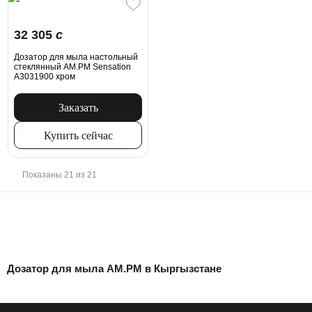
32 305
c
Дозатор для мыла настольный
стеклянный AM.PM Sensation
A3031900 хром
Заказать
Купить сейчас
Показаны 21 из 21
Дозатор для мыла AM.PM в Кыргызстане