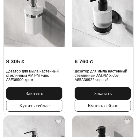
8 305
c
6 760
c
Дозатор для мыла настенный
Дозатор для мыла настенный
стеклянный AM.PM Func
стеклянный AM.PM X-Joy
A8F36900 хром
A85A36922 черный
Заказать
Заказать
Купить сейчас
Купить сейчас