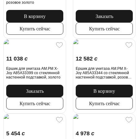
розовое золото
В корзину
Заказать
Купить сейчас
Купить сейчас
11 038
c
12 582
c
Ершик для унитаза AM.PM X-
Ершик для унитаза AM.PM X-
Joy A85A33399 со стеклянной
Joy A85A33344 со стеклянной
настенной подставкой, золото
настенной подставкой, розовое
золото
Заказать
В корзину
Купить сейчас
Купить сейчас
5 454
c
4 978
c