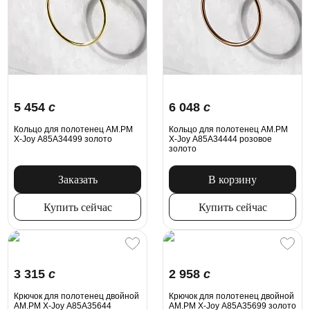
5 454
c
6 048
c
Кольцо для полотенец AM.PM
Кольцо для полотенец AM.PM
X-Joy A85A34499 золото
X-Joy A85A34444 розовое
золото
Заказать
В корзину
Купить сейчас
Купить сейчас
3 315
c
2 958
c
Крючок для полотенец двойной
Крючок для полотенец двойной
AM.PM X-Joy A85A35644
AM.PM X-Joy A85A35699 золото