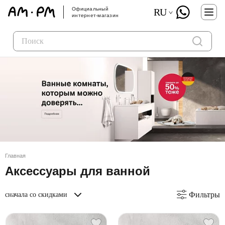
Официальный
RU
интернет-магазин
Главная
Аксессуары для ванной
Фильтры
сначала со скидками