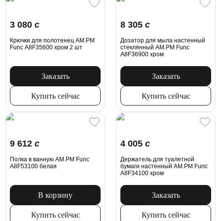
3 080
c
8 305
c
Крючки для полотенец AM.PM
Дозатор для мыла настенный
Func A8F35600 хром 2 шт
стеклянный AM.PM Func
A8F36900 хром
Заказать
Заказать
Купить сейчас
Купить сейчас
9 612
c
4 005
c
Полка в ванную AM.PM Func
Держатель для туалетной
A8F53100 белая
бумаги настенный AM.PM Func
A8F34100 хром
В корзину
Заказать
Купить сейчас
Купить сейчас