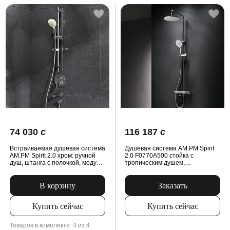
74 030
c
116 187
c
Встраиваемая душевая система
Душевая система AM.PM Spirit
AM.PM Spirit 2.0 хром: ручной
2.0 F0770A500 стойка с
душ, штанга с полочкой, модуль
тропическим душем,
MultiDock
термостатом, смесителем,
изливом, хром
В корзину
Заказать
Купить сейчас
Купить сейчас
Товаров в комплекте: 4 из 4