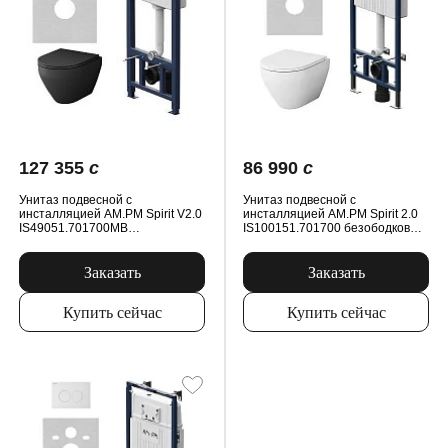
127 355
c
86 990
c
Унитаз подвесной с
Унитаз подвесной с
инсталляцией AM.PM Spirit V2.0
инсталляцией AM.PM Spirit 2.0
IS49051.701700MB
IS100151.701700 безободковый,
безободковый, сиденьем
сиденьем микролифт, механ.
микролифт, пневм. клавишей,
клавишей, белый
черный
Заказать
Заказать
Купить сейчас
Купить сейчас