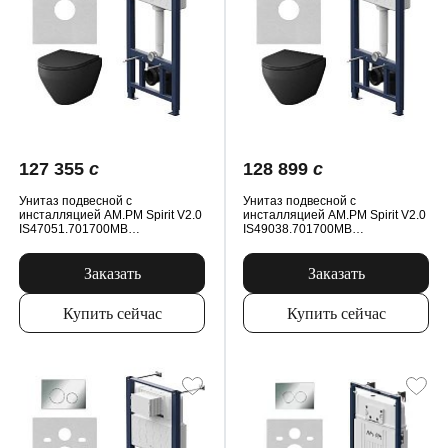
127 355
c
128 899
c
Унитаз подвесной с
Унитаз подвесной с
инсталляцией AM.PM Spirit V2.0
инсталляцией AM.PM Spirit V2.0
IS47051.701700MB
IS49038.701700MB
безободковый, сиденьем
безободковый, сиденьем
микролифт, пневм. клавишей,
микролифт, пневм. клавишей,
черный
черный
Заказать
Заказать
Купить сейчас
Купить сейчас