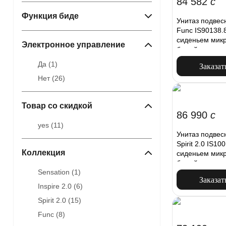
84 582
c
Функция биде
Унитаз подвес
Func IS90138.
сиденьем микр
Электронное управление
белый
Да (
1
)
Заказат
Нет (
26
)
Товар со скидкой
86 990
c
yes (
11
)
Унитаз подвес
Spirit 2.0 IS1
Коллекция
сиденьем микр
белый
Sensation (
1
)
Заказат
Inspire 2.0 (
6
)
Spirit 2.0 (
15
)
Func (
8
)