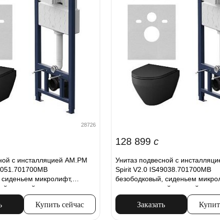
28726
128 899
c
ной с инсталляцией AM.PM
Унитаз подвесной с инсталляц
47051.701700MB
Spirit V2.0 IS49038.701700MB
 сиденьем микролифт,
безободковый, сиденьем микро
ей, черный
пневм. клавишей, черный
ь
Купить сейчас
Заказать
Купит