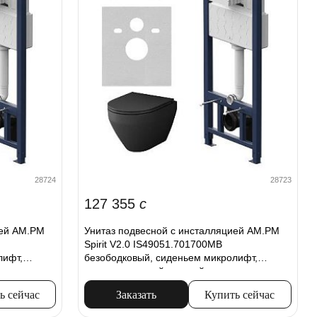
28724
28723
127 355
c
ией AM.PM
Унитаз подвесной с инсталляцией AM.PM
Spirit V2.0 IS49051.701700MB
лифт,
безободковый, сиденьем микролифт,
пневм. клавишей, черный
ь сейчас
Заказать
Купить сейчас