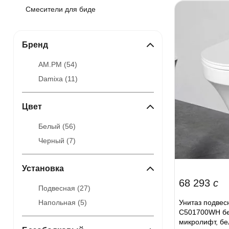
Смесители для биде
Бренд
AM.PM (
54
)
Damixa (
11
)
Цвет
Белый (
56
)
Черный (
7
)
Установка
68 293
c
Подвесная (
27
)
Унитаз подвес
Напольная (
5
)
C501700WH бе
микролифт, б