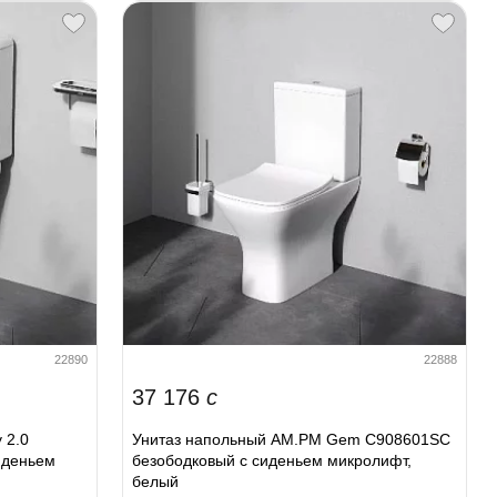
22890
22888
37 176
c
 2.0
Унитаз напольный AM.PM Gem C908601SC
иденьем
безободковый с сиденьем микролифт,
белый