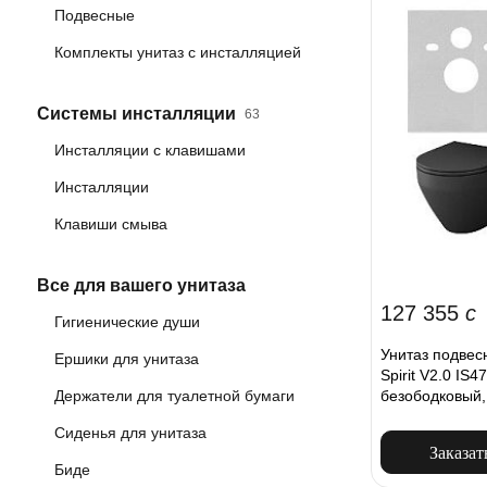
Подвесные
Комплекты унитаз с инсталляцией
Системы инсталляции
63
Инсталляции с клавишами
Инсталляции
Клавиши смыва
Все для вашего унитаза
127 355
c
Гигиенические души
Унитаз подвес
Ершики для унитаза
Spirit V2.0 IS
безободковый,
Держатели для туалетной бумаги
пневм. клавиш
Сиденья для унитаза
Заказат
Биде