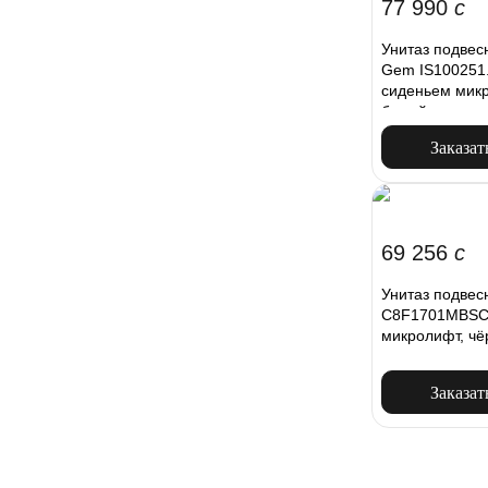
77 990
c
Унитаз подвес
Gem IS100251
сиденьем микр
белый
Заказат
69 256
c
Унитаз подве
C8F1701MBSC 
микролифт, ч
Заказат