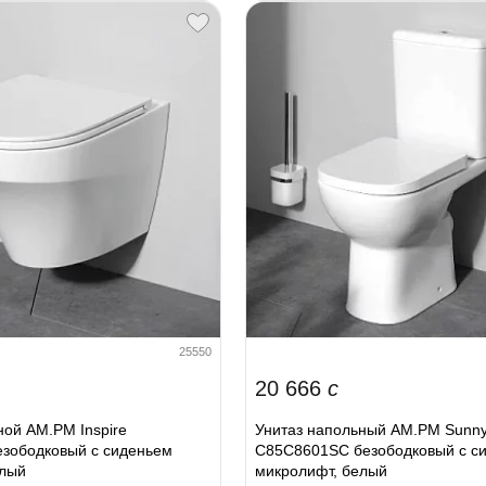
25550
20 666
c
ной AM.PM Inspire
Унитаз напольный AM.PM Sunny
зободковый с сиденьем
C85C8601SC безободковый с с
елый
микролифт, белый