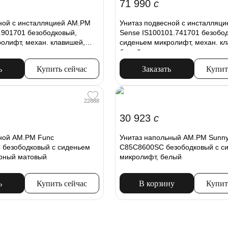
71 990
c
ной с инсталляцией AM.PM
Унитаз подвесной с инсталляц
.901701 безободковый,
Sense IS100101.741701 безобо
олифт, механ. клавишей,
сиденьем микролифт, механ. к
белый
ь
Купить сейчас
Заказать
Купит
22688
30 923
c
сной AM.PM Func
Унитаз напольный AM.PM Sunn
безободковый с сиденьем
C85C8600SC безободковый с с
ёрный матовый
микролифт, белый
ь
Купить сейчас
В корзину
Купит