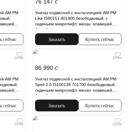
76 147
c
ией AM.PM
Унитаз подвесной с инсталляцией AM.PM
овый,
Like IS90151.801900 безободковый, с
лавишей,
сиденьем микролифт, механ. клавишей,
белый
ь сейчас
Заказать
Купить сейчас
22766
22764
86 990
c
ией AM.PM
Унитаз подвесной с инсталляцией AM.PM
бодковый,
Spirit 2.0 IS100138.701700 безободковый,
лавишей,
сиденьем микролифт, механ. клавишей,
белый
ь сейчас
Заказать
Купить сейчас
22760
22720