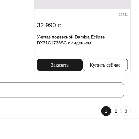
22611
32 990
c
Унитаз подвесной Damixa Eclipse
DX31C1738SC с сиденьем
Заказать
Купить сейчас
1
2
3