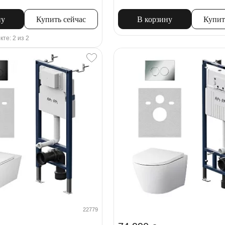
ну
Купить сейчас
В корзину
Купит
кте: 2 из 2
22779