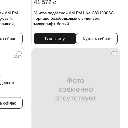
41 572
c
ией AM.PM
Унитаз подвесной AM.PM Like C801900SC
дковый,
торнадо безободковый с сиденьем
лавишей,
микролифт, белый
ь сейчас
В корзину
Купить сейчас
22674
y
иденьем
ь сейчас