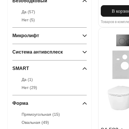
Безободковый
В корзи
Да (
57
)
Нет (
5
)
Товаров в компле
Микролифт
Система антивсплеск
SMART
Да (
1
)
Нет (
29
)
Форма
Прямоугольная (
15
)
Овальная (
49
)