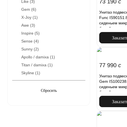
73 190
c
Like (
3
)
Gem (
6
)
Унитаз подвес
X-Joy (
1
)
Func IS90151.
сиденьем микр
Awe (
3
)
белый
Inspire (
5
)
Заказат
Sense (
4
)
Sunny (
2
)
Apollo / damixa (
1
)
77 990
c
Titan / damixa (
1
)
Skyline (
1
)
Унитаз подвес
Gem IS100238
сиденьем микр
белый
Заказат