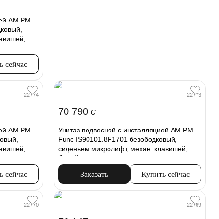
ией AM.PM
дковый,
лавишей,
ь сейчас
22774
22773
70 790
c
ией AM.PM
Унитаз подвесной с инсталляцией AM.PM
овый,
Func IS90101.8F1701 безободковый,
лавишей,
сиденьем микролифт, механ. клавишей,
белый
ь сейчас
Заказать
Купить сейчас
22770
22769