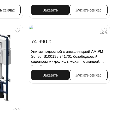
ь сейчас
Заказать
Купить сейчас
22776
74 990
c
Унитаз подвесной с инсталляцией AM.PM
Sense IS100138.741701 безободковый,
сиденьем микролифт, механ. клавишей,
белый
Заказать
Купить сейчас
22777