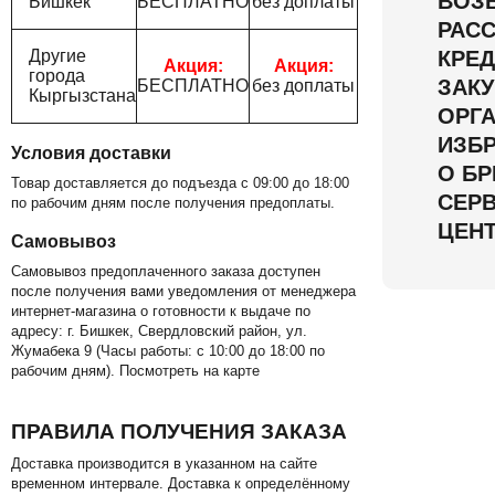
ВОЗ
Бишкек
БЕСПЛАТНО
без доплаты
РАСС
Другие
КРЕД
Акция:
Акция:
города
ЗАКУ
БЕСПЛАТНО
без доплаты
Кыргызстана
ОРГ
ИЗБ
Условия доставки
О БР
Товар доставляется до подъезда с 09:00 до 18:00
СЕР
по рабочим дням после получения предоплаты.
ЦЕНТ
Самовывоз
Самовывоз предоплаченного заказа доступен
после получения вами уведомления от менеджера
интернет-магазина о готовности к выдаче по
адресу: г. Бишкек, Свердловский район, ул.
Жумабека 9 (Часы работы: с 10:00 до 18:00 по
рабочим дням). Посмотреть на карте
ПРАВИЛА ПОЛУЧЕНИЯ ЗАКАЗА
Доставка производится в указанном на сайте
временном интервале. Доставка к определённому