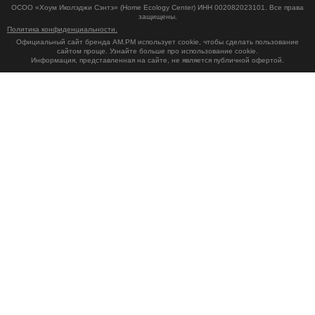
ОСОО «Хоум Иколэджи Сэнтэ» (Home Ecology Center) ИНН 002082023101. Все права
защищены.
Политика конфиденциальности.
Официальный сайт бренда AM.PM использует cookie, чтобы сделать пользование
сайтом проще. Узнайте больше про использование cookie.
Информация, представленная на сайте, не является публичной офертой.