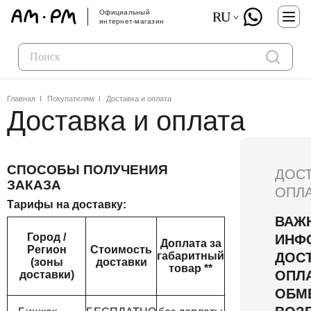
Официальный
RU
интернет-магазин
Главная
Покупателям
Доставка и оплата
Доставка и оплата
СПОСОБЫ ПОЛУЧЕНИЯ
ДОСТ
ЗАКАЗА
ОПЛА
Тарифы на доставку:
ВАЖ
Город /
ИНФ
Доплата за
Регион
Стоимость
габаритный
ДОСТ
(зоны
доставки
товар **
ОПЛ
доставки)
ОБМ