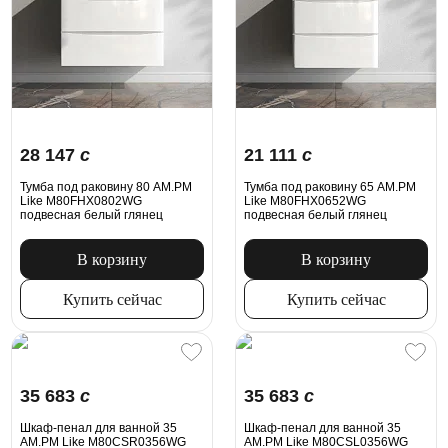
28 147
c
21 111
c
Тумба под раковину 80 AM.PM
Тумба под раковину 65 AM.PM
Like M80FHX0802WG
Like M80FHX0652WG
подвесная белый глянец
подвесная белый глянец
В корзину
В корзину
Купить сейчас
Купить сейчас
35 683
c
35 683
c
Шкаф-пенал для ванной 35
Шкаф-пенал для ванной 35
AM.PM Like M80CSR0356WG
AM.PM Like M80CSL0356WG