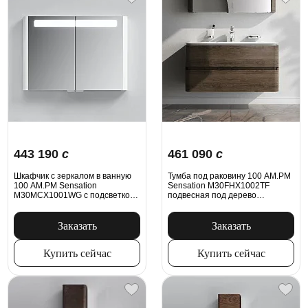
443 190
c
461 090
c
Шкафчик с зеркалом в ванную
Тумба под раковину 100 AM.PM
100 AM.PM Sensation
Sensation M30FHX1002TF
M30MCX1001WG с подсветкой
подвесная под дерево
белый глянец
табачный дуб
Заказать
Заказать
Купить сейчас
Купить сейчас