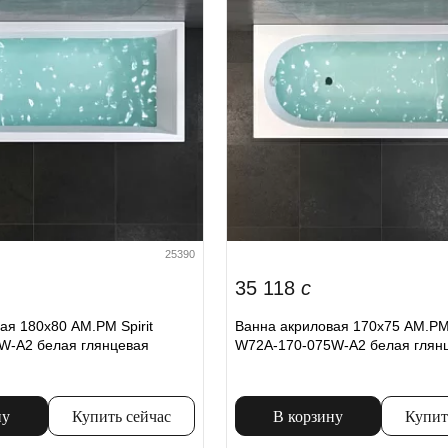
25390
35 118
c
ая 180x80 AM.PM Spirit
Ванна акриловая 170x75 AM.PM 
W-A2 белая глянцевая
W72A-170-075W-A2 белая глян
ну
Купить сейчас
В корзину
Купит