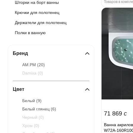
Товаров в компле
Шторки на борт ванны
Крючки для полотенец
Держатели для полотенец
Полки в ванную
Бренд
AM.PM (
20
)
Damixa (
0
)
Цвет
Белый (
9
)
Белый глянец (
6
)
71 869
c
Черный (
0
)
Ванна акрилов
Хром (
0
)
W72A-160R100