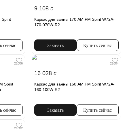
9 108
c
Spirit
Каркас для ванны 170 AM.PM Spirit W72A-
170-070W-R2
ь сейчас
Заказать
Купить сейчас
21606
21604
16 028
c
 Spirit
Каркас для ванны 160 AM.PM Spirit W72A-
а
160-100W-R2
ь сейчас
Заказать
Купить сейчас
21602