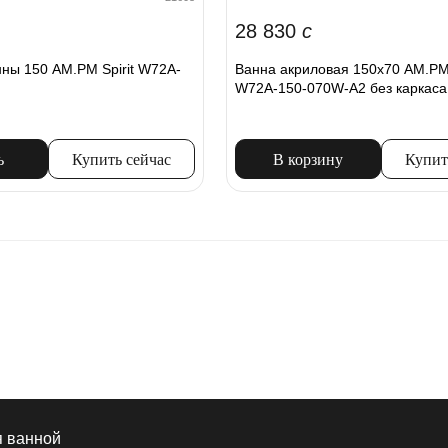
28 830
c
нны 150 AM.PM Spirit W72A-
Ванна акриловая 150x70 AM.PM 
W72A-150-070W-A2 без каркаса
ь
Купить сейчас
В корзину
Купит
я ванной