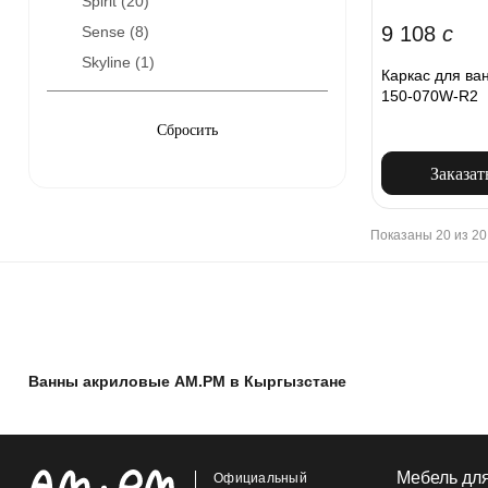
Spirit (
20
)
9 108
c
Sense (
8
)
Skyline (
1
)
Каркас для ва
150-070W-R2
Заказат
Показаны 20 из 20
Ванны акриловые AM.PM в Кыргызстане
Мебель дл
Официальный