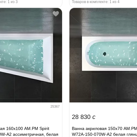
кте: 1 из 3
Товаров в комплекте: 1 из 4
25367
28 830
c
ая 160x100 AM.PM Spirit
Ванна акриловая 150x70 AM.PM 
W-A2 ассиметричная, белая
W72A-150-070W-A2 белая глян