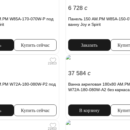
6 728
c
M.PM W85A-170-070W-P под
Панель 150 AM.PM W85A-150-0
rit
ванну Joy и Spirit
ь
Купить сейчас
Заказать
Купит
21613
37 584
c
M.PM W72A-180-080W-P2 под
Ванна акриловая 180x80 AM.PM 
W72A-180-080W-A2 без каркаса
ь
Купить сейчас
В корзину
Купит
21610