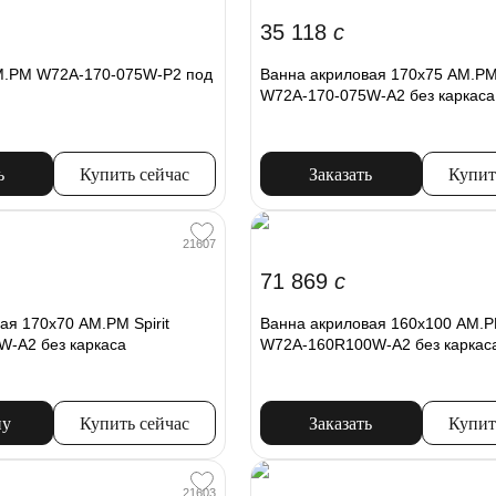
35 118
c
M.PM W72A-170-075W-P2 под
Ванна акриловая 170x75 AM.PM 
W72A-170-075W-A2 без каркаса
ь
Купить сейчас
Заказать
Купит
21607
71 869
c
ая 170x70 AM.PM Spirit
Ванна акриловая 160x100 AM.PM
W-A2 без каркаса
W72A-160R100W-A2 без каркас
ну
Купить сейчас
Заказать
Купит
21603