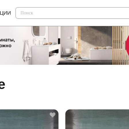
КЦИИ
е