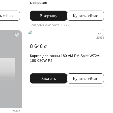
глянцевая
ь сейчас
В корзину
Купить сейчас
Товаров в комплекте: 1 из 2
21614
8 646
c
Каркас для ванны 180 AM.PM Spirit W72A-
180-080W-R2
Заказать
Купить сейчас
21647