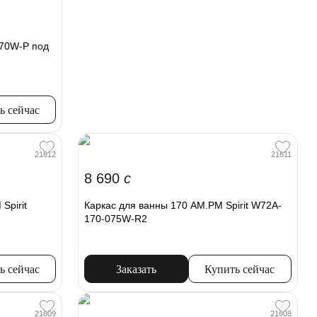
70W-P под
ь сейчас
21612
21611
8 690
c
Spirit
Каркас для ванны 170 AM.PM Spirit W72A-
170-075W-R2
ь сейчас
Заказать
Купить сейчас
21609
21608