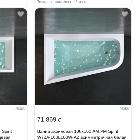
Товаров в комплекте: 1 из 4
25363
25358
71 869
c
Spirit
Ванна акриловая 100x160 AM.PM Spirit
цевая
W72A-160L100W-A2 асимметричная белая