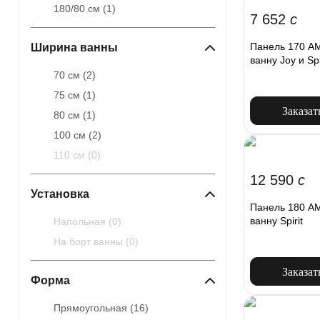
180/80 см (
1
)
7 652
c
Панель 170 A
Ширина ванны
ванну Joy и Spi
70 см (
2
)
75 см (
1
)
Заказат
80 см (
1
)
100 см (
2
)
110 см (
0
)
12 590
c
Установка
Панель 180 A
ванну Spirit
Напольная (
0
)
На борт ванны (
0
)
Заказат
Форма
Прямоугольная (
16
)