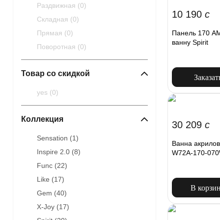
Раздвижная (
0
)
10 190
c
Складная (
0
)
Панель 170 A
Прямая (
0
)
ванну Spirit
Поворотная (
0
)
Товар со скидкой
Заказат
yes (
0
)
Коллекция
30 209
c
Sensation (
1
)
Ванна акрилов
Inspire 2.0 (
8
)
W72A-170-070
Func (
22
)
Like (
17
)
В корзи
Gem (
40
)
X-Joy (
17
)