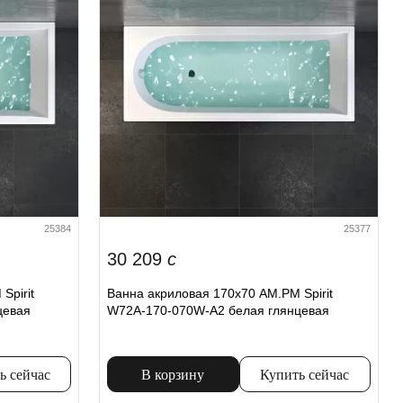
25384
25377
30 209
c
Spirit
Ванна акриловая 170x70 AM.PM Spirit
цевая
W72A-170-070W-A2 белая глянцевая
ь сейчас
В корзину
Купить сейчас