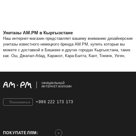
Унитазы AM.PM в Кыргызстане
Наш интернет-магазин представляет вашему вниманию дизайнерские
унитазы известного немецкого бренда AM.PM, купить которые вы
можете с доставкой в Бишкеке и других городах Кыргызстана, таких
как: Ош, Джалал-Абад, Каракол, Кара-Балта, Кант, Токмок, Узген,
Кызыл-Кия, Балыкчы, Нарын, Таш-Кумыр. Разнообразие моделей,
представленных в нашем каталоге, позволяет потребителям с
разными вкусами и возможностями выбрать модель унитаза, которая
идеально дополнит интерьер и прослужит долгие годы.
ОФИЦИАЛЬНЫЙ
ИНТЕРНЕТ-МАГАЗИН
Что мы предлагаем?
Разновидности представленных моделей:
+996 222 173 173
Компакты (напольные). Это классическое исполнение
Пожаловаться
сантехнического оборудования, представленное множеством
различных вариантов. Вы можете выбрать модель с сиденьем
микролифт, функцией антивсплеск.
Подвесные. Эти эргономичные модели позволяют рационально
использовать каждый сантиметр помещения, а также значительно
ПОКУПАТЕЛЯМ: