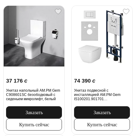
37 176
c
74 390
c
Унитаз напольный AM.PM Gem
Унитаз подвесной с
C908601SC безободковый с
инсталляцией AM.PM Gem
сиденьем микролифт, белый
IS100201.901701
безободковый, сиденьем
микролифт, механ. клавишей,
белый
Заказать
Заказать
Купить сейчас
Купить сейчас