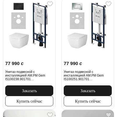
77 990
c
77 990
c
Унитаз подвесной с
Унитаз подвесной с
инсталляцией AM.PM Gem
инсталляцией AM.PM Gem
IS100238.901701
IS100251.901701
безободковый, сиденьем
безободковый, сиденьем
микролифт, механ. клавишей,
микролифт, механ. клавишей,
белый
белый
Заказать
Заказать
Купить сейчас
Купить сейчас