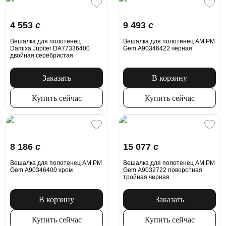
4 553
c
9 493
c
Вешалка для полотенец
Вешалка для полотенец AM.PM
Damixa Jupiter DA77336400
Gem A90346422 черная
двойная серебристая
Заказать
В корзину
Купить сейчас
Купить сейчас
8 186
c
15 077
c
Вешалка для полотенец AM.PM
Вешалка для полотенец AM.PM
Gem A90346400 хром
Gem A9032722 поворотная
тройная черная
В корзину
Заказать
Купить сейчас
Купить сейчас