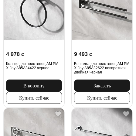
4 978
c
9 493
c
Кольцо для полотенец AM.PM
Вешалка для полотенец AM.PM
X-Joy A85A34422 черное
X-Joy A85A32622 поворотная
двойная черная
В корзину
Заказать
Купить сейчас
Купить сейчас