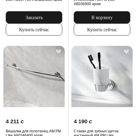
A8036900 хром
Заказать
В корзину
Купить сейчас
Купить сейчас
4 211
c
4 190
c
Вешалка для полотенец AM.PM
Стакан для зубных щеток
Like A80346400 хром
настенный AM.PM Like