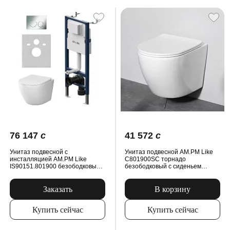
76 147
c
41 572
c
Унитаз подвесной с
Унитаз подвесной AM.PM Like
инсталляцией AM.PM Like
C801900SC торнадо
IS90151.801900 безободковый,
безободковый с сиденьем
с сиденьем микролифт, механ.
микролифт, белый
клавишей, белый
Заказать
В корзину
Купить сейчас
Купить сейчас