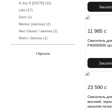
X-Joy S [20276] (
11
)
Заказат
Like (
27
)
Gem (
1
)
Merkur (damixa) (
2
)
11 985
c
Neo Classic / damixa (
1
)
Retro / damixa (
1
)
Смеситель дл
F90A00000 хр
Заказат
23 590
c
Смеситель для
высокий, черн
каналом питье