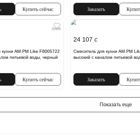
ь
Купить сейчас
Заказать
Купит
20985
24 107
c
 кухни AM.PM Like F8005722
Смеситель для кухни AM.PM Li
алом питьевой воды, черный
высокий с каналом питьевой во
ь
Купить сейчас
Заказать
Купит
Показать еще