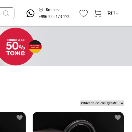
Бишкек
RU
+996 222 173 173