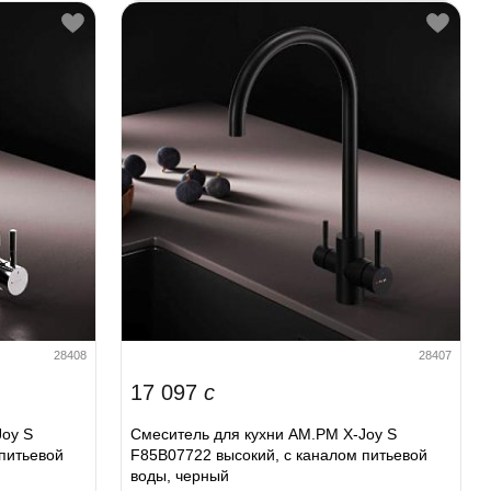
28408
28407
17 097
c
Joy S
Смеситель для кухни AM.PM X-Joy S
питьевой
F85B07722 высокий, с каналом питьевой
воды, черный