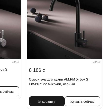
28416
28415
Joy S
8 186
c
Смеситель для кухни AM.PM X-Joy S
F85B07122 высокий, черный
ь сейчас
В корзину
Купить сейчас