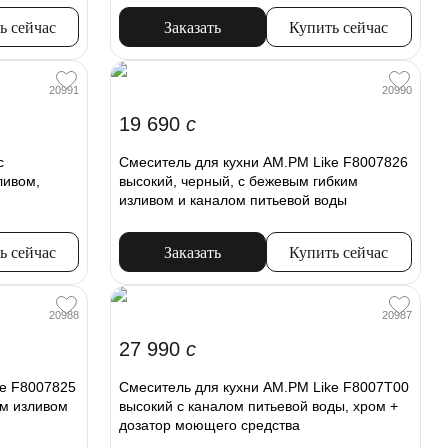
ь сейчас
Заказать
Купить сейчас
20991
20990
19 690
c
c
Смеситель для кухни AM.PM Like F8007826
ливом,
высокий, черный, с бежевым гибким
изливом и каналом питьевой воды
ь сейчас
Заказать
Купить сейчас
20988
20987
27 990
c
ke F8007825
Смеситель для кухни AM.PM Like F8007T00
им изливом
высокий с каналом питьевой воды, хром +
дозатор моющего средства