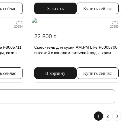
ь сейчас
Заказать
Купить сейчас
20984
20983
22 800
c
ke F8005711
Смеситель для кухни AM.PM Like F8005700
ды, сатин
высокий с каналом питьевой воды, хром
ь сейчас
В корзину
Купить сейчас
1
2
3