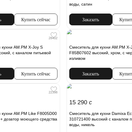
воды, сатин
ь
Купить сейчас
Заказать
Купит
28402
 кухни AM.PM X-Joy S
Смеситель для кухни AM.PM X-
окий, с каналом питьевой
F85B07602 высокий, хром, с че
изливом
ь
Купить сейчас
Заказать
Купит
22398
15 290
c
 кухни AM.PM Like F8005D00
Смеситель для кухни Damixa Ecl
 + дозатор моющего средства
310721400 высокий с каналом 
воды, никель