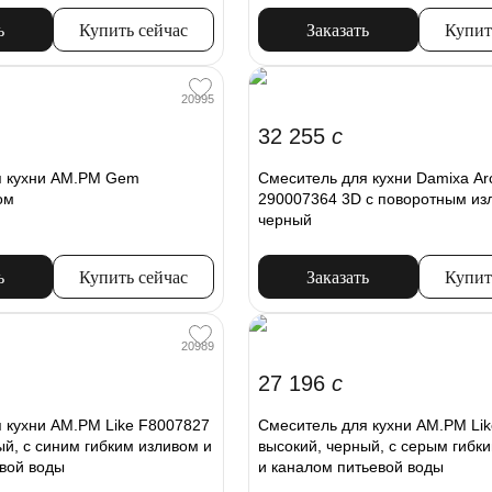
ь
Купить сейчас
Заказать
Купит
20995
32 255
c
я кухни AM.PM Gem
Смеситель для кухни Damixa Ar
ом
290007364 3D с поворотным из
черный
ь
Купить сейчас
Заказать
Купит
20989
27 196
c
 кухни AM.PM Like F8007827
Смеситель для кухни AM.PM Li
ый, с синим гибким изливом и
высокий, черный, с серым гибк
вой воды
и каналом питьевой воды