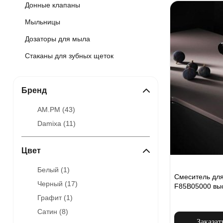
Донные клапаны
Мыльницы
Дозаторы для мыла
Стаканы для зубных щеток
Бренд
AM.PM (
43
)
Damixa (
11
)
Цвет
Белый (
1
)
Смеситель для
Черный (
17
)
F85B05000 выс
Графит (
1
)
Сатин (
8
)
Заказат