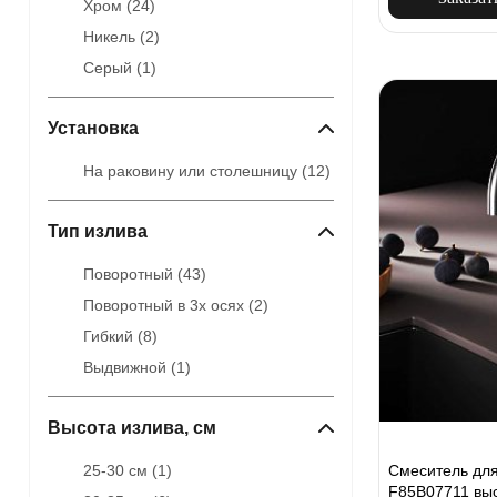
Хром (
24
)
Никель (
2
)
Серый (
1
)
Установка
На раковину или столешницу (
12
)
Тип излива
Поворотный (
43
)
Поворотный в 3х осях (
2
)
Гибкий (
8
)
Выдвижной (
1
)
Высота излива, см
Смеситель для
25-30 см (
1
)
F85B07711 выс