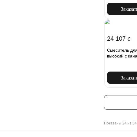
Заказат
24 107
c
Смеситель для
высокий с кан
Заказат
Показаны 24 из 54