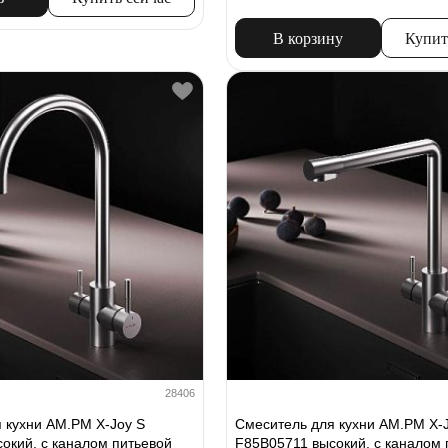
В корзину
Купит
28406
 кухни AM.PM X-Joy S
Смеситель для кухни AM.PM X-
окий, с каналом питьевой
F85B05711 высокий, с каналом 