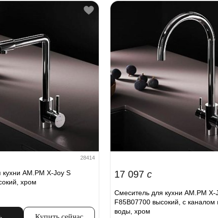
28414
 кухни AM.PM X-Joy S
17 097
c
окий, хром
Смеситель для кухни AM.PM X-
F85B07700 высокий, с каналом 
воды, хром
ь
Купить сейчас