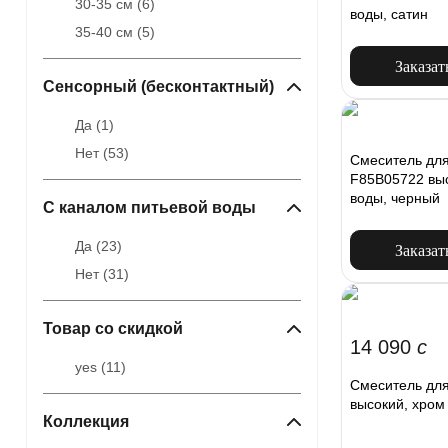
30-35 см (
6
)
воды, сатин
35-40 см (
5
)
Заказат
Сенсорный (бесконтактный)
Да (
1
)
Нет (
53
)
Смеситель для
F85B05722 выс
воды, черный
С каналом питьевой воды
Да (
23
)
Заказат
Нет (
31
)
Товар со скидкой
14 090
c
yes (
11
)
Смеситель для
высокий, хром
Коллекция