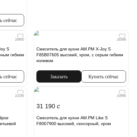
ь сейчас
28400
28398
Joy S
Смеситель для кухни AM.PM X-Joy S
рным гибким
F85B07605 высокий, хром, с серым гибким
изливом
ь сейчас
Заказать
Купить сейчас
22236
20996
31 190
c
ipse
Смеситель для кухни AM.PM Like S
питьевой
F8007900 высокий, сенсорный, хром