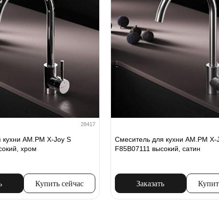
28417
 кухни AM.PM X-Joy S
Смеситель для кухни AM.PM X-
окий, хром
F85B07111 высокий, сатин
ь
Купить сейчас
Заказать
Купит