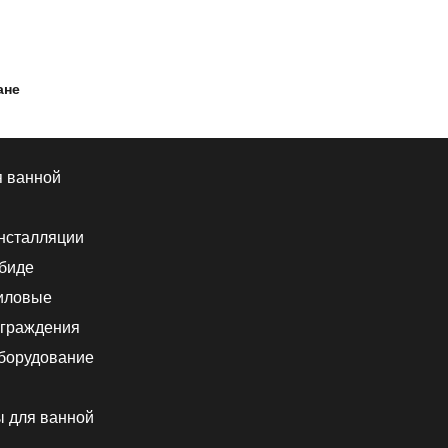
ане
я ванной
нсталляции
 биде
иловые
граждения
борудование
ы для ванной