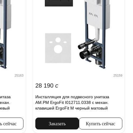
25163
25159
28 190
c
итаза
Инсталляция для подвесного унитаза
ехан.
AM.PM ErgoFit I012711.0338 с механ.
цевый
клавишей ErgoFit M черный матовый
ь сейчас
Заказать
Купить сейчас