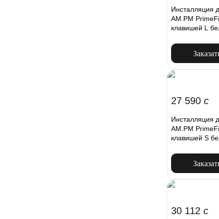
Инсталляция д
AM.PM PrimeFi
клавишей L бе
Заказат
27 590
c
Инсталляция д
AM.PM PrimeFi
клавишей S бе
Заказат
30 112
c