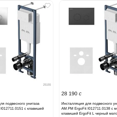
25155
28 190
c
ля подвесного унитаза
Инсталляция для подвесного ун
 I012711.0151 с клавишей
AM.PM ErgoFit I012711.0138 с м
клавишей ErgoFit L черный мат