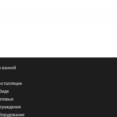
я ванной
нсталляции
 биде
иловые
граждения
борудование