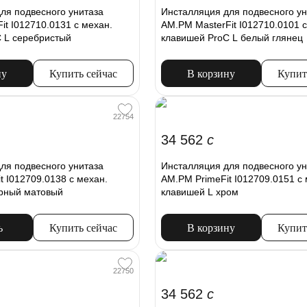
ля подвесного унитаза
Инсталляция для подвесного ун
it I012710.0131 с механ.
AM.PM MasterFit I012710.0101 с
 L серебристый
клавишей ProC L белый глянец
ну
Купить сейчас
В корзину
Купит
22754
34 562
c
ля подвесного унитаза
Инсталляция для подвесного ун
t I012709.0138 с механ.
AM.PM PrimeFit I012709.0151 с 
ерный матовый
клавишей L хром
ь
Купить сейчас
В корзину
Купит
22750
34 562
c