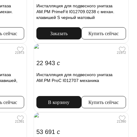
итаза
Инсталляция для подвесного унитаза
механ.
AM.PM PrimeFit I012709.0238 с механ.
клавишей S черный матовый
ь сейчас
Заказать
Купить сейчас
21973
21972
22 943
c
итаза
Инсталляция для подвесного унитаза
лавишей,
AM.PM ProC I012707 механика
ь сейчас
В корзину
Купить сейчас
21391
21390
53 691
c