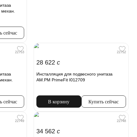
итаза
 механ.
ь сейчас
22753
22752
28 622
c
итаза
Инсталляция для подвесного унитаза
механ.
AM.PM PrimeFit I012709
ь сейчас
В корзину
Купить сейчас
22749
22748
34 562
c