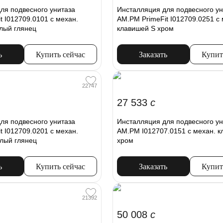
ля подвесного унитаза
Инсталляция для подвесного ун
t I012709.0101 с механ.
AM.PM PrimeFit I012709.0251 с 
лый глянец
клавишей S хром
ь
Купить сейчас
Заказать
Купит
22747
27 533
c
ля подвесного унитаза
Инсталляция для подвесного ун
t I012709.0201 с механ.
AM.PM I012707.0151 с механ. к
лый глянец
хром
ь
Купить сейчас
Заказать
Купит
21392
50 008
c