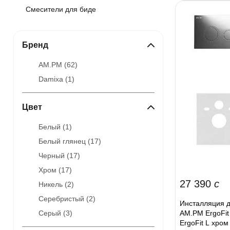
Смесители для биде
Бренд
AM.PM (
62
)
Damixa (
1
)
Цвет
Белый (
1
)
Белый глянец (
17
)
Черный (
17
)
Хром (
17
)
27 390
c
Никель (
2
)
Серебристый (
2
)
Инсталляция д
AM.PM ErgoFit
Серый (
3
)
ErgoFit L хром