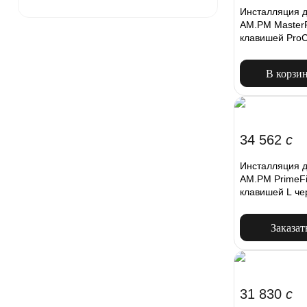
Инсталляция д
AM.PM MasterF
клавишей ProC
В корзи
34 562
c
Инсталляция д
AM.PM PrimeFi
клавишей L ч
Заказат
31 830
c