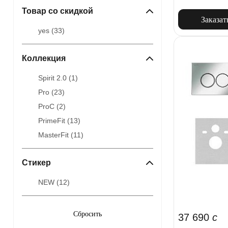
Товар со скидкой
Заказат
yes (
33
)
Коллекция
Spirit 2.0 (
1
)
Pro (
23
)
ProC (
2
)
PrimeFit (
13
)
MasterFit (
11
)
Стикер
NEW (
12
)
37 690
c