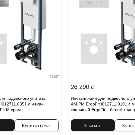
25167
26 290
c
ля подвесного унитаза
Инсталляция для подвесного ун
 I012711.0351 с механ.
AM.PM ErgoFit I012711.0101 с м
Fit M хром
клавишей ErgoFit L белый глян
ь
Купить сейчас
Заказать
Купит