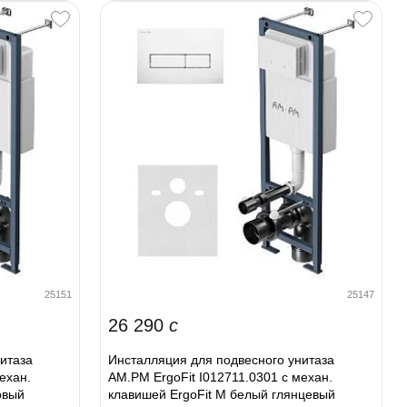
25151
25147
26 290
c
итаза
Инсталляция для подвесного унитаза
ехан.
AM.PM ErgoFit I012711.0301 с механ.
овый
клавишей ErgoFit M белый глянцевый