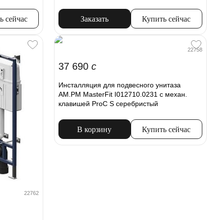
ь сейчас
Заказать
Купить сейчас
22758
37 690
c
Инсталляция для подвесного унитаза
AM.PM MasterFit I012710.0231 с механ.
клавишей ProC S серебристый
В корзину
Купить сейчас
22762