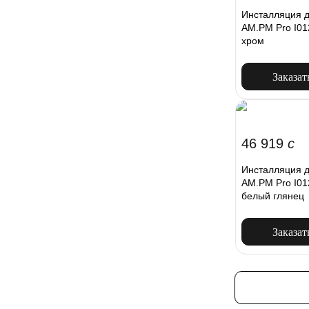
Инсталляция д
AM.PM Pro I01
хром
Заказат
46 919
c
Инсталляция д
AM.PM Pro I01
белый глянец
Заказат