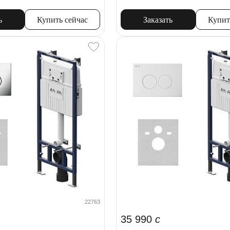
ь
Купить сейчас
Заказать
Купит
22763
35 990
c