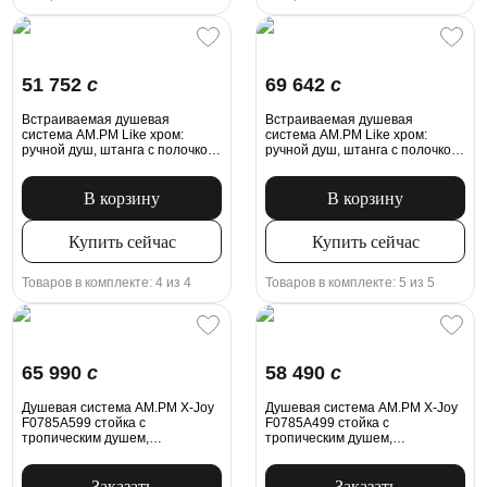
51 752
c
69 642
c
Встраиваемая душевая
Встраиваемая душевая
система AM.PM Like хром:
система AM.PM Like хром:
ручной душ, штанга с полочкой,
ручной душ, штанга с полочкой,
модуль MultiDock
излив, модуль MultiDock
В корзину
В корзину
Купить сейчас
Купить сейчас
Товаров в комплекте: 4 из 4
Товаров в комплекте: 5 из 5
65 990
c
58 490
c
Душевая система AM.PM X-Joy
Душевая система AM.PM X-Joy
F0785A599 стойка с
F0785A499 стойка с
тропическим душем,
тропическим душем,
термостатом, смесителем,
термостатом, смесителем,
изливом, золото
золото
Заказать
Заказать