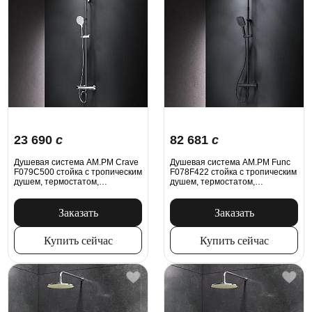
23 690
c
82 681
c
Душевая система AM.PM Crave
Душевая система AM.PM Func
F079C500 стойка с тропическим
F078F422 стойка с тропическим
душем, термостатом,
душем, термостатом,
смесителем, изливом, хром
смесителем, черная
Заказать
Заказать
Купить сейчас
Купить сейчас