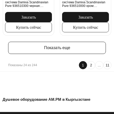
система Damixa Scandinavian
система Damixa Scandinavian
Pure 936510300 черная:
Pure 936510000 хром:
тропический верхний душ,
тропический верхний душ,
ручной душ, излив
ручной душ, излив
Заказать
Заказать
Купить сейчас
Купить сейчас
Показать еще
1
2
...
11
Показаны 24 из 244
Душевое оборудование AM.PM в Кыргызстане