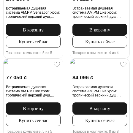
Встраиваемая душевая
Встраиваемая душевая
система AM.PM Sensation хром:
система AM.PM Like хром:
тропический верхний душ,
тропический верхний душ,
излив, модуль MultiDock
полочка, модуль MultiDock
В корзину
В корзину
Купить сейчас
Купить сейчас
Товаров в комплекте: 5 из 5
Товаров в комплекте: 4 из 4
77 050
c
84 096
c
Встраиваемая душевая
Встраиваемая душевая
система AM.PM Like хром:
система AM.PM Like хром:
тропический верхний душ,
тропический верхний душ,
излив, модуль MultiDock
излив с душевой лейкой,
модуль MultiDock
В корзину
В корзину
Купить сейчас
Купить сейчас
Товаров в комплекте: 5 из 5
Товаров в комплекте: 8 из 8