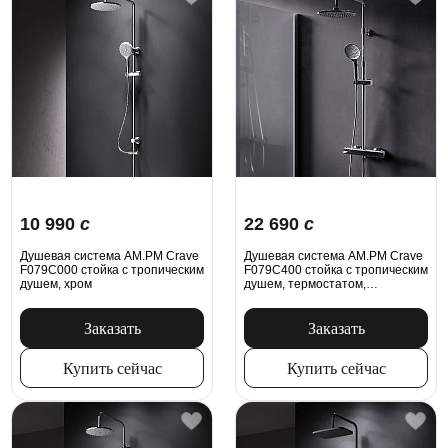
10 990
c
22 690
c
Душевая система AM.PM Crave
Душевая система AM.PM Crave
F079C000 стойка с тропическим
F079C400 стойка с тропическим
душем, хром
душем, термостатом,
смесителем, хром
Заказать
Заказать
Купить сейчас
Купить сейчас