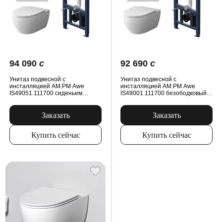
94 090
c
92 690
c
Унитаз подвесной с
Унитаз подвесной с
инсталляцией AM.PM Awe
инсталляцией AM.PM Awe
IS49051.111700 сиденьем
IS49001.111700 безободковый,
микролифт, пневм. клавишей,
сиденьем микролифт, пневм.
белый
клавишей, белый
Заказать
Заказать
Купить сейчас
Купить сейчас