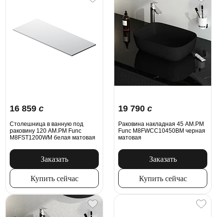
16 859
c
19 790
c
Столешница в ванную под
Раковина накладная 45 AM.PM
раковину 120 AM.PM Func
Func M8FWCC10450BM черная
M8FST1200WM белая матовая
матовая
Заказать
Заказать
Купить сейчас
Купить сейчас