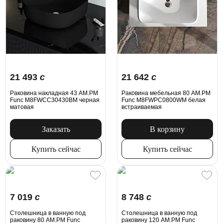
21 493
c
21 642
c
Раковина накладная 43 AM.PM
Раковина мебельная 80 AM.PM
Func M8FWCC30430BM черная
Func M8FWPC0800WM белая
матовая
встраиваемая
Заказать
В корзину
Купить сейчас
Купить сейчас
7 019
c
8 748
c
Столешница в ванную под
Столешница в ванную под
раковину 80 AM.PM Func
раковину 120 AM.PM Func