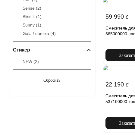
Sense (
2
)
59 990
c
Bliss L (
1
)
Sunny (
1
)
Смеситель для
Gala / damixa (
4
)
365000000 на
Стикер
Заказат
NEW (
2
)
22 190
c
Смеситель для
537100000 хр
Заказат