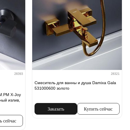
28393
28321
Смеситель для ванны и душа Damixa Gala
531000600 золото
M.PM X-Joy
ный излив,
Заказать
Купить сейчас
ь сейчас