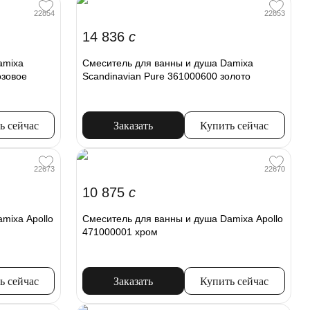
22854
22853
14 836
c
amixa
Смеситель для ванны и душа Damixa
озовое
Scandinavian Pure 361000600 золото
ь сейчас
Заказать
Купить сейчас
22673
22670
10 875
c
mixa Apollo
Смеситель для ванны и душа Damixa Apollo
471000001 хром
ь сейчас
Заказать
Купить сейчас