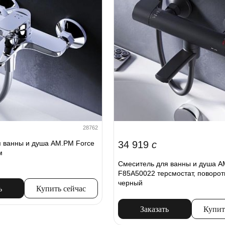
28762
 ванны и душа AM.PM Force
34 919
c
м
Смеситель для ванны и душа A
F85A50022 терсмостат, поворот
черный
ь
Купить сейчас
Заказать
Купит