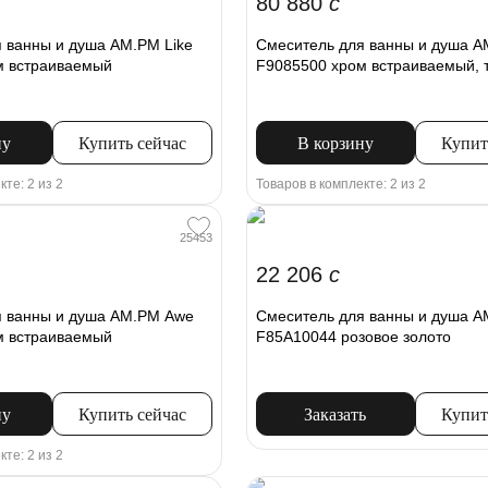
80 880
c
 ванны и душа AM.PM Like
Смеситель для ванны и душа 
м встраиваемый
F9085500 хром встраиваемый, 
ну
Купить сейчас
В корзину
Купит
кте: 2 из 2
Товаров в комплекте: 2 из 2
25453
22 206
c
я ванны и душа AM.PM Awe
Смеситель для ванны и душа A
м встраиваемый
F85A10044 розовое золото
ну
Купить сейчас
Заказать
Купит
кте: 2 из 2