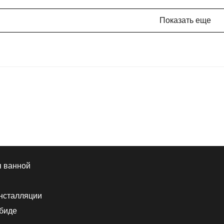
Показать еще
я ванной
нсталляции
 биде