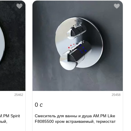
25462
25458
0
c
.PM Spirit
Смеситель для ванны и душа AM.PM Like
мый,
F8085500 хром встраиваемый, термостат