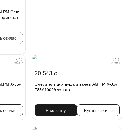
AM.PM Gem
термостат
ь сейчас
25207
25203
20 543
c
M.PM X-Joy
Смеситель для душа и ванны AM.PM X-Joy
F85A10099 золото
ь сейчас
В корзину
Купить сейчас