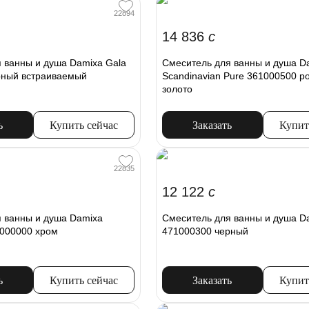
22894
14 836
c
 ванны и душа Damixa Gala
Смеситель для ванны и душа D
рный встраиваемый
Scandinavian Pure 361000500 р
золото
ь
Купить сейчас
Заказать
Купит
22835
12 122
c
 ванны и душа Damixa
Смеситель для ванны и душа Da
1000000 хром
471000300 черный
ь
Купить сейчас
Заказать
Купит