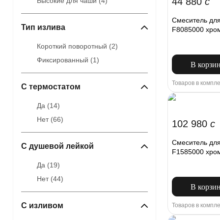
44 880
c
Высокие для чаши (
4
)
Смеситель для
Тип излива
F8085000 хро
Короткий поворотный (
2
)
Фиксированный (
1
)
В корзи
Товаров в компле
С термостатом
Да (
14
)
Нет (
66
)
102 980
c
Смеситель дл
С душевой лейкой
F1585000 хро
Да (
19
)
Нет (
44
)
В корзи
С изливом
Товаров в компле