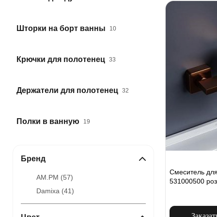
Шторки на борт ванны
10
Крючки для полотенец
33
Держатели для полотенец
32
Полки в ванную
19
Бренд
Смеситель для
AM.PM (
57
)
531000500 роз
Damixa (
41
)
Заказат