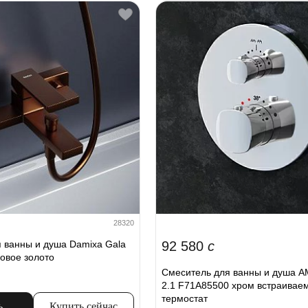
28320
 ванны и душа Damixa Gala
92 580
c
овое золото
Смеситель для ванны и душа AM
2.1 F71A85500 хром встраивае
термостат
ь
Купить сейчас