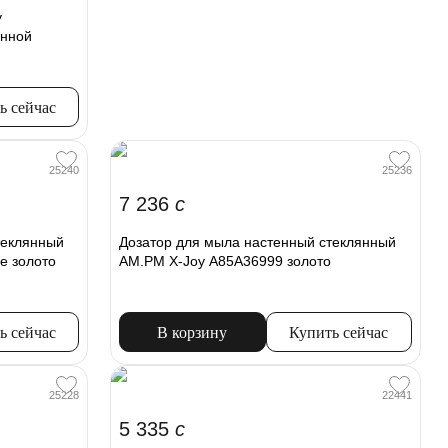
y
енной
ь сейчас
25240
25236
7 236
c
теклянный
Дозатор для мыла настенный стеклянный
е золото
AM.PM X-Joy A85A36999 золото
ь сейчас
В корзину
Купить сейчас
25228
22441
5 335
c