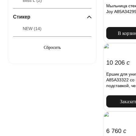
Bliss L (
2
)
Мыльница сте
Joy A85A34299
Стикер
NEW (
14
)
В корзи
10 206
c
Ершик для уни
A85A33322 со 
подставкой, ч
Заказат
6 760
c