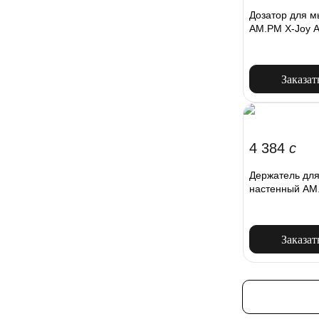
Дозатор для м
AM.PM X-Joy 
Заказат
4 384
c
Держатель для
настенный AM
Заказат