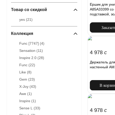
Ершик для уни
A85A33399 со 
Товар со скидкой
подставкой, зо
yes (
21
)
Заказат
Коллекция
Func [7747] (
4
)
Sensation (
11
)
4 978
c
Inspire 2.0 (
28
)
Держатель для
Func (
22
)
настенный AM
Like (
8
)
Gem (
23
)
В корзи
X-Joy (
43
)
Awe (
1
)
Inspire (
1
)
Sense L (
33
)
4 978
c