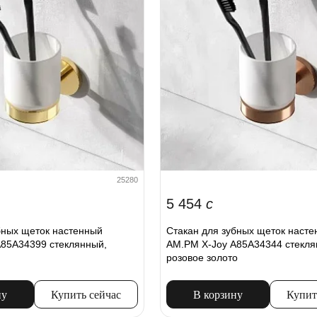
25280
5 454
c
бных щеток настенный
Стакан для зубных щеток наст
A85A34399 стеклянный,
AM.PM X-Joy A85A34344 стекля
розовое золото
ну
Купить сейчас
В корзину
Купит