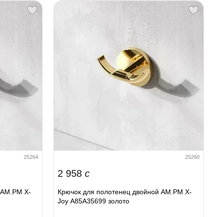
25264
25260
2 958
c
 AM.PM X-
Крючок для полотенец двойной AM.PM X-
Joy A85A35699 золото