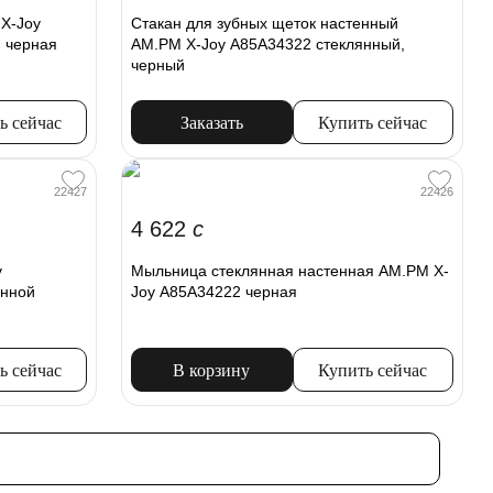
X-Joy
Стакан для зубных щеток настенный
 черная
AM.PM X-Joy A85A34322 стеклянный,
черный
ь сейчас
Заказать
Купить сейчас
22427
22426
4 622
c
y
Мыльница стеклянная настенная AM.PM X-
енной
Joy A85A34222 черная
ь сейчас
В корзину
Купить сейчас