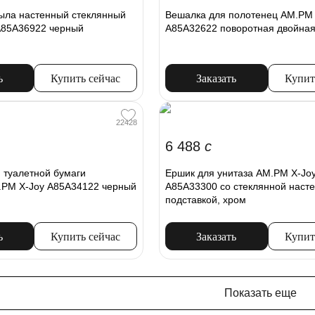
ыла настенный стеклянный
Вешалка для полотенец AM.PM 
A85A36922 черный
A85A32622 поворотная двойная
ь
Купить сейчас
Заказать
Купит
22428
6 488
c
 туалетной бумаги
Ершик для унитаза AM.PM X-Jo
.PM X-Joy A85A34122 черный
A85A33300 со стеклянной наст
подставкой, хром
ь
Купить сейчас
Заказать
Купит
Показать еще