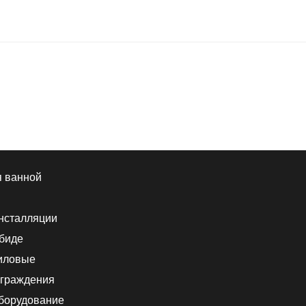
я ванной
нсталляции
 биде
иловые
граждения
борудование