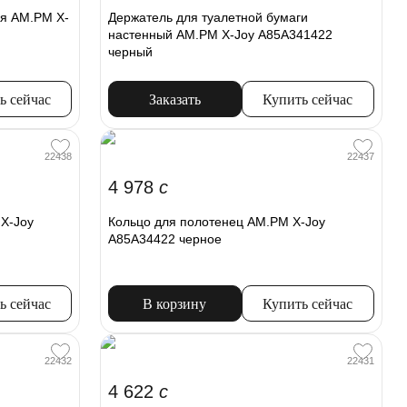
я AM.PM X-
Держатель для туалетной бумаги
настенный AM.PM X-Joy A85A341422
черный
ь сейчас
Заказать
Купить сейчас
22438
22437
4 978
c
X-Joy
Кольцо для полотенец AM.PM X-Joy
A85A34422 черное
ь сейчас
В корзину
Купить сейчас
22432
22431
4 622
c