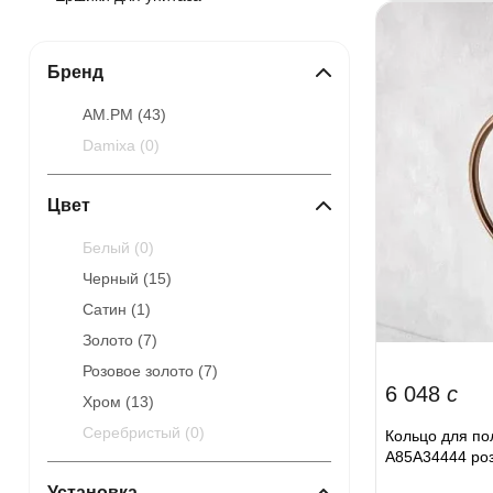
Бренд
AM.PM (
43
)
Damixa (
0
)
Цвет
Белый (
0
)
Черный (
15
)
Сатин (
1
)
Золото (
7
)
Розовое золото (
7
)
6 048
c
Хром (
13
)
Серебристый (
0
)
Кольцо для по
A85A34444 роз
Установка