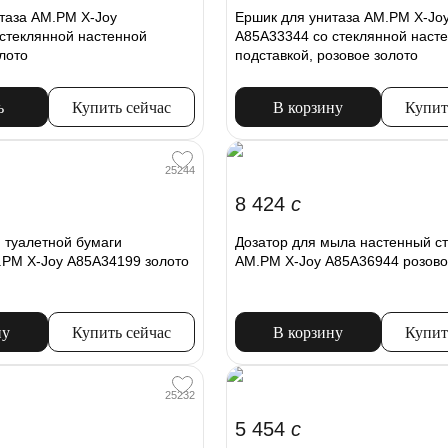
таза AM.PM X-Joy
Ершик для унитаза AM.PM X-Jo
стеклянной настенной
A85A33344 со стеклянной наст
лото
подставкой, розовое золото
ь
Купить сейчас
В корзину
Купит
25244
8 424
c
 туалетной бумаги
Дозатор для мыла настенный с
.PM X-Joy A85A34199 золото
AM.PM X-Joy A85A36944 розово
ну
Купить сейчас
В корзину
Купит
25232
5 454
c