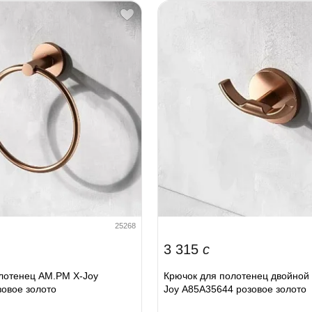
25268
3 315
c
лотенец AM.PM X-Joy
Крючок для полотенец двойной
овое золото
Joy A85A35644 розовое золото