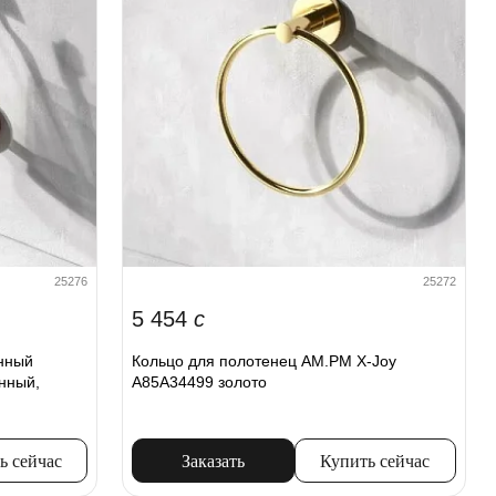
25276
25272
5 454
c
енный
Кольцо для полотенец AM.PM X-Joy
нный,
A85A34499 золото
ь сейчас
Заказать
Купить сейчас