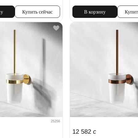
ну
Купить сейчас
В корзину
Купит
25256
12 582
c