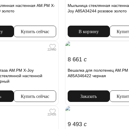
клянная настенная AM.PM X-
Мыльница стеклянная настенна
 золото
Joy A85A34244 розовое золото
ну
Купить сейчас
В корзину
Купит
22440
8 661
c
таза AM.PM X-Joy
Вешалка для полотенец AM.PM 
стеклянной настенной
A85A346422 черная
ерный
ь
Купить сейчас
Заказать
Купит
22435
9 493
c