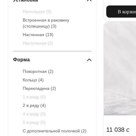
В корзи
Напольная (
0
)
Встроенная в раковину
(столешницу) (
3
)
Настенная (
19
)
Настольная (
0
)
Форма
Поворотная (
2
)
Кольцо (
4
)
Перекладина (
2
)
1 в ряду (
0
)
2 в ряду (
4
)
4 в ряду (
0
)
5 в ряду (
0
)
11 038
c
С дополнительной полочкой (
2
)