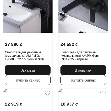
27 890
c
24 582
c
Смеситель для раковины
Смеситель для раковины
(умывальника) AM.PM Gem
(умывальника) AM.PM Gem
F90A03022 c гигиеническим
F90A72222 черный
душем, черный
встраиваемый
Заказать
В корзину
Купить сейчас
Купить сейчас
22 919
c
18 937
c