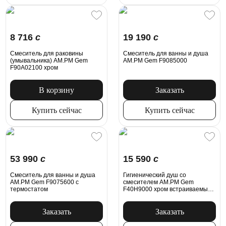
8 716
c
19 190
c
Смеситель для раковины
Смеситель для ванны и душа
(умывальника) AM.PM Gem
AM.PM Gem F9085000
F90A02100 хром
В корзину
Заказать
Купить сейчас
Купить сейчас
53 990
c
15 590
c
Смеситель для ванны и душа
Гигиенический душ со
AM.PM Gem F9075600 с
смесителем AM.PM Gem
термостатом
F40H9000 хром встраиваемый,
шланг 1500, держатель
Заказать
Заказать