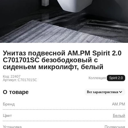
Унитаз подвесной AM.PM Spirit 2.0
C701701SC безободковый с
сиденьем микролифт, белый
Код: 22407
Коллекция:
Spirit 2.0
Артикул: C701701SC
О товаре
Все характеристики
Бренд
AM.PM
Цвет
Белый
Установка
Подвесная