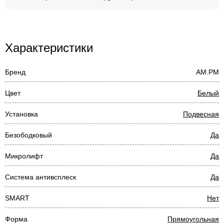
Характеристики
Бренд
AM.PM
Цвет
Белый
Установка
Подвесная
Безободковый
Да
Микролифт
Да
Система антивсплеск
Да
SMART
Нет
Форма
Прямоугольная