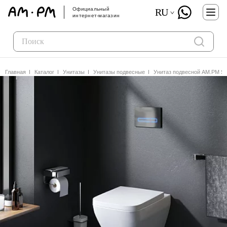
Официальный
RU
интернет-магазин
Главная
Каталог
Унитазы
Унитазы подвесные
Унитаз подвесной AM.PM Sp