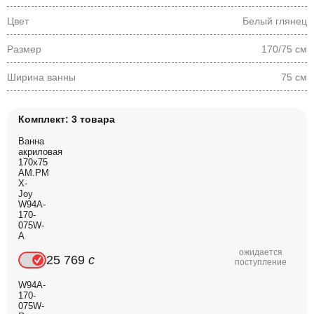
Цвет
Белый глянец
Размер
170/75 см
Ширина ванны
75 см
Комплект: 3 товара
Ванна
акриловая
170x75
AM.PM
X-
Joy
W94A-
170-
075W-
A
ожидается
25 769
c
поступление
W94A-
170-
075W-