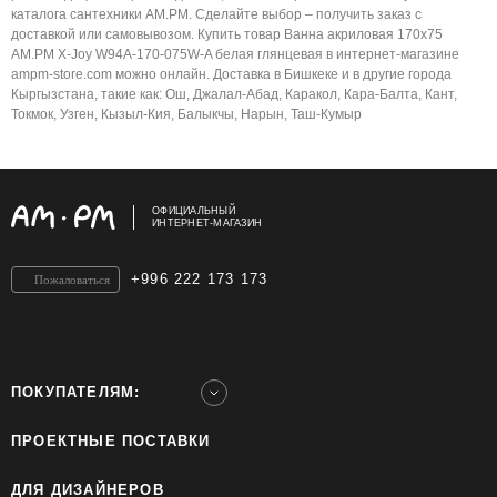
каталога сантехники AM.PM. Сделайте выбор – получить заказ с
доставкой или самовывозом. Купить товар Ванна акриловая 170x75
AM.PM X-Joy W94A-170-075W-A белая глянцевая в интернет-магазине
ampm-store.com можно онлайн. Доставка в Бишкеке и в другие города
Кыргызстана, такие как: Ош, Джалал-Абад, Каракол, Кара-Балта, Кант,
Токмок, Узген, Кызыл-Кия, Балыкчы, Нарын, Таш-Кумыр
ОФИЦИАЛЬНЫЙ
ИНТЕРНЕТ-МАГАЗИН
+996 222 173 173
Пожаловаться
ПОКУПАТЕЛЯМ:
ПРОЕКТНЫЕ ПОСТАВКИ
ДЛЯ ДИЗАЙНЕРОВ