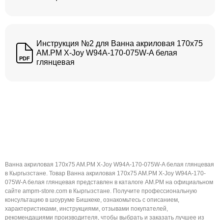
Инструкция №2 для Ванна акриловая 170x75
AM.PM X-Joy W94A-170-075W-A белая
PDF
глянцевая
Ванна акриловая 170x75 AM.PM X-Joy W94A-170-075W-A белая глянцевая
в Кыргызстане. Товар Ванна акриловая 170x75 AM.PM X-Joy W94A-170-
075W-A белая глянцевая представлен в каталоге AM.PM на официальном
сайте ampm-store.com в Кыргызстане. Получите профессиональную
консультацию в шоуруме Бишкеке, ознакомьтесь с описанием,
характеристиками, инструкциями, отзывами покупателей,
рекомендациями производителя, чтобы выбрать и заказать лучшее из