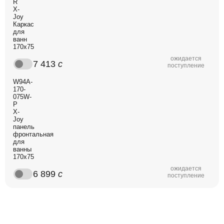
R
X-
Joy
Каркас
для
ванн
170х75
ожидается
7 413
c
поступление
W94A-
170-
075W-
P
X-
Joy
панель
фронтальная
для
ванны
170х75
ожидается
6 899
c
поступление