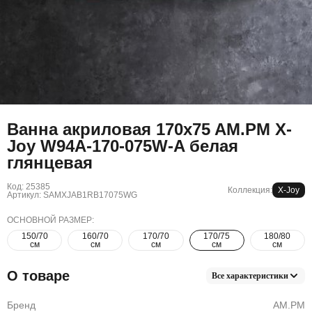
Ванна акриловая 170x75 AM.PM X-
Joy W94A-170-075W-A белая
глянцевая
Код: 25385
Коллекция:
X-Joy
Артикул: SAMXJAB1RB17075WG
ОСНОВНОЙ РАЗМЕР:
150/70
160/70
170/70
170/75
180/80
см
см
см
см
см
О товаре
Все характеристики
Бренд
AM.PM