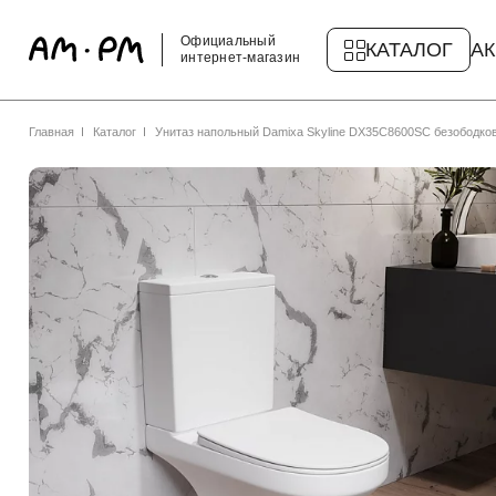
Официальный
КАТАЛОГ
А
интернет-магазин
Главная
Каталог
Унитаз напольный Damixa Skyline DX35C8600SC безободко