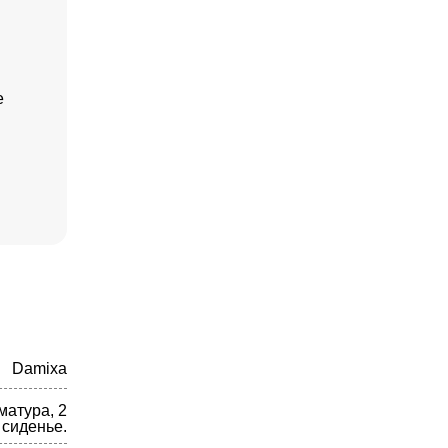
е
Damixa
матура, 2
 сиденье.