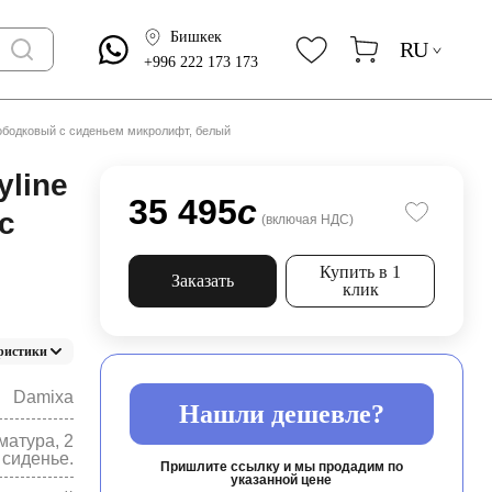
Бишкек
RU
+996 222 173 173
ободковый с сиденьем микролифт, белый
yline
35 495
c
с
(включая НДС)
Купить в 1
Заказать
клик
ристики
Damixa
Нашли дешевле?
матура, 2
 сиденье.
Пришлите ссылку и мы продадим по
указанной цене