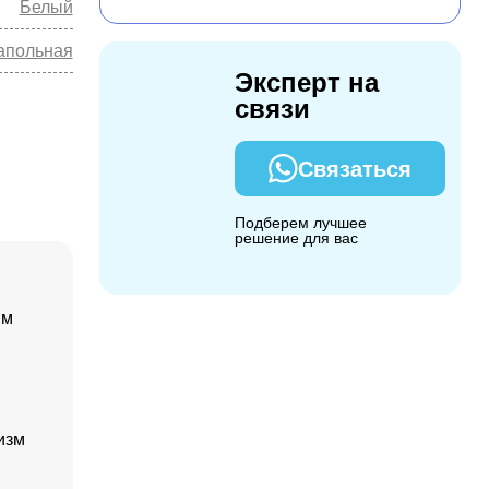
Белый
апольная
Эксперт на
связи
Связаться
Подберем лучшее
решение для вас
ым
изм