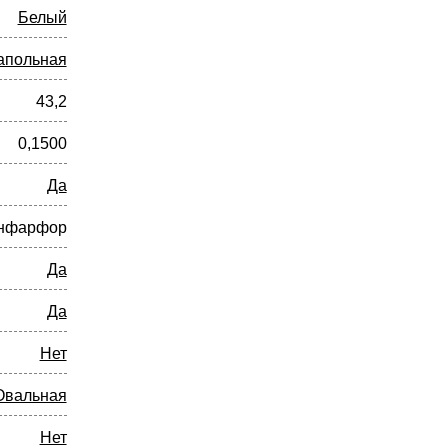
Белый
апольная
43,2
0,1500
Да
нфарфор
Да
Да
Нет
Овальная
Нет