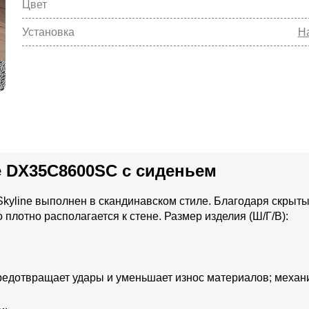
Цвет
Установка
Н
e DX35C8600SC с сиденьем
Skyline выполнен в скандинавском стиле. Благодаря скрыт
лотно располагается к стене. Размер изделия (Ш/Г/В):
предотвращает удары и уменьшает износ материалов; механ
;