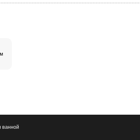
ем
я ванной