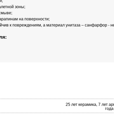
и;
алетной зоны;
смыве;
арапинам на поверхности;
йчив к повреждениям, а материал унитаза – санфарфор - н
ля:
25 лет керамика, 7 лет ар
года