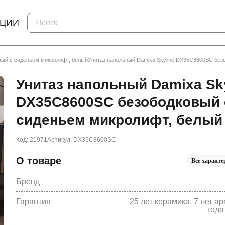
КЦИИ
вый с сиденьем микролифт, белый
Унитаз напольный Damixa Skyline DX35C8600SC без
Унитаз напольный Damixa Sk
DX35C8600SC безободковый 
сиденьем микролифт, белый
Код: 21971
Артикул: DX35C8600SC
О товаре
Все характе
Бренд
Гарантия
25 лет керамика, 7 лет ар
года