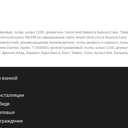
ваемый, полка, шланг 1200, держатель туалетной бумаги в Кыргызстане. Това
авлен в каталоге AM.PM на официальном сайте ampm-store.com в Кыргызстан
окупателей, рекомендациями производителя, чтобы выбрать и заказать лучше
лем Damixa Jupiter 773500001 хром встраиваемый, полка, шланг 1200, держа
ш, Джалал-Абад, Каракол, Кара-Балта, Кант, Токмок, Узген, Кызыл-Кия, Балык
я ванной
нсталляции
 биде
иловые
граждения