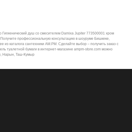
р Гигиенический душ со смесителем Damixa Jupiter 773500001 хром
е. Получите профессиональную консультацию в шоуруме Бишкеке,
е из каталога сантехники AM.PM. Сделайте выбор – получить заказ с
тель туалетной бумаги в интернет-магазине ampm-store.com можно
чы, Нарын, Таш-Кумыр