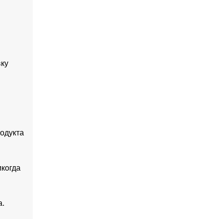
вку
одукта
икогда
а.