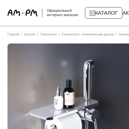
Официальный
КАТАЛОГ
А
интернет-магазин
Главная
Каталог
Смесители
Смесители с гигиеническим душем
Гигиен