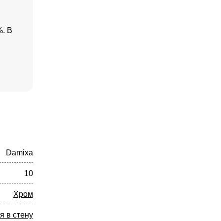
%. В
Damixa
10
Хром
я в стену