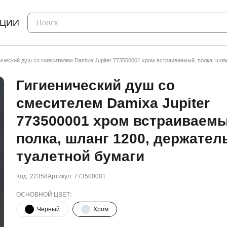
КЦИИ
ический душ со смесителем Damixa Jupiter 773500001 хром встраиваемый, полка, шла
Гигиенический душ со
смесителем Damixa Jupiter
773500001 хром встраиваемы
полка, шланг 1200, держател
туалетной бумаги
Код: 22358
Артикул: 773500001
ОСНОВНОЙ ЦВЕТ:
Черный
Хром