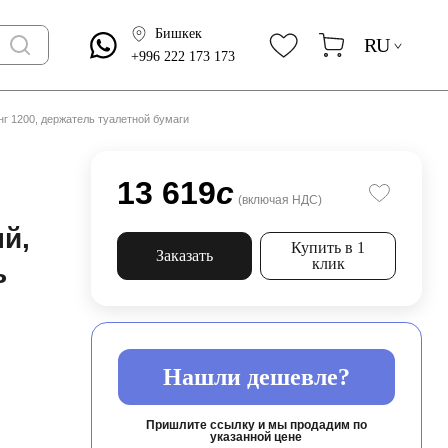
Бишкек
RU
+996 222 173 173
нг 1200, держатель туалетной бумаги
13 619
c
(включая НДС)
й,
Купить в 1
Заказать
клик
ь
Нашли дешевле?
Пришлите ссылку и мы продадим по
указанной цене