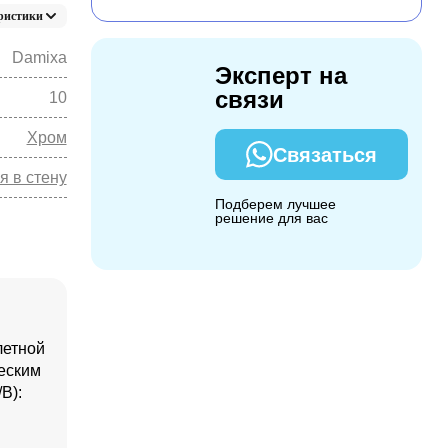
ристики
Damixa
Эксперт на
связи
10
Хром
Связаться
я в стену
Подберем лучшее
решение для вас
летной
ческим
В):