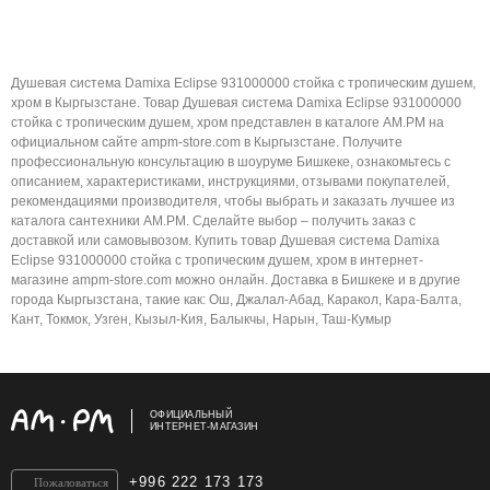
Душевая система Damixa Eclipse 931000000 стойка с тропическим душем,
хром в Кыргызстане. Товар Душевая система Damixa Eclipse 931000000
стойка с тропическим душем, хром представлен в каталоге AM.PM на
официальном сайте ampm-store.com в Кыргызстане. Получите
профессиональную консультацию в шоуруме Бишкеке, ознакомьтесь с
описанием, характеристиками, инструкциями, отзывами покупателей,
рекомендациями производителя, чтобы выбрать и заказать лучшее из
каталога сантехники AM.PM. Сделайте выбор – получить заказ с
доставкой или самовывозом. Купить товар Душевая система Damixa
Eclipse 931000000 стойка с тропическим душем, хром в интернет-
магазине ampm-store.com можно онлайн. Доставка в Бишкеке и в другие
города Кыргызстана, такие как: Ош, Джалал-Абад, Каракол, Кара-Балта,
Кант, Токмок, Узген, Кызыл-Кия, Балыкчы, Нарын, Таш-Кумыр
ОФИЦИАЛЬНЫЙ
ИНТЕРНЕТ-МАГАЗИН
+996 222 173 173
Пожаловаться